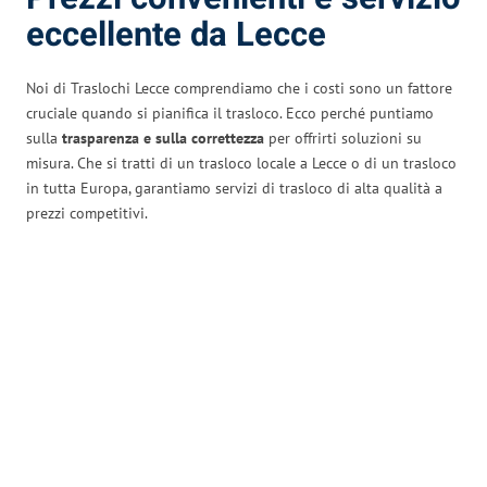
eccellente da Lecce
Noi di Traslochi Lecce comprendiamo che i costi sono un fattore
cruciale quando si pianifica il trasloco. Ecco perché puntiamo
sulla
trasparenza e sulla correttezza
per offrirti soluzioni su
misura. Che si tratti di un trasloco locale a Lecce o di un trasloco
in tutta Europa, garantiamo servizi di trasloco di alta qualità a
prezzi competitivi.