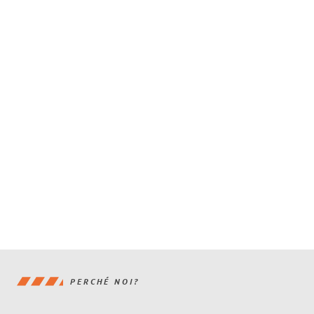
PERCHÉ NOI?