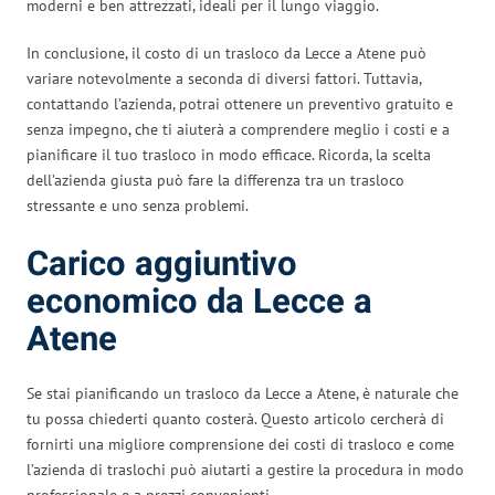
moderni e ben attrezzati, ideali per il lungo viaggio.
In conclusione, il costo di un trasloco da Lecce a Atene può
variare notevolmente a seconda di diversi fattori. Tuttavia,
contattando l’azienda, potrai ottenere un preventivo gratuito e
senza impegno, che ti aiuterà a comprendere meglio i costi e a
pianificare il tuo trasloco in modo efficace. Ricorda, la scelta
dell’azienda giusta può fare la differenza tra un trasloco
stressante e uno senza problemi.
Carico aggiuntivo
economico da Lecce a
Atene
Se stai pianificando un trasloco da Lecce a Atene, è naturale che
tu possa chiederti quanto costerà. Questo articolo cercherà di
fornirti una migliore comprensione dei costi di trasloco e come
l’azienda di traslochi può aiutarti a gestire la procedura in modo
professionale e a prezzi convenienti.