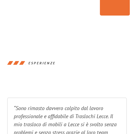
ESPERIENZE
“Sono rimasto davvero colpito dal lavoro
professionale e affidabile di Traslochi Lecce. Il
mio trasloco di mobili a Lecce si è svolto senza
problemi e senza stress grazie al loro team