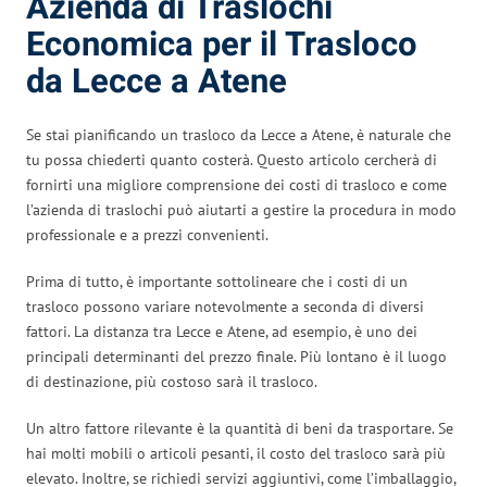
Azienda di Traslochi
Economica per il Trasloco
da Lecce a Atene
Se stai pianificando un trasloco da Lecce a Atene, è naturale che
tu possa chiederti quanto costerà. Questo articolo cercherà di
fornirti una migliore comprensione dei costi di trasloco e come
l’azienda di traslochi può aiutarti a gestire la procedura in modo
professionale e a prezzi convenienti.
Prima di tutto, è importante sottolineare che i costi di un
trasloco possono variare notevolmente a seconda di diversi
fattori. La distanza tra Lecce e Atene, ad esempio, è uno dei
principali determinanti del prezzo finale. Più lontano è il luogo
di destinazione, più costoso sarà il trasloco.
Un altro fattore rilevante è la quantità di beni da trasportare. Se
hai molti mobili o articoli pesanti, il costo del trasloco sarà più
elevato. Inoltre, se richiedi servizi aggiuntivi, come l’imballaggio,