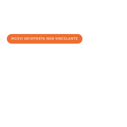
RICEVI UN'OFFERTA NON VINCOLANTE