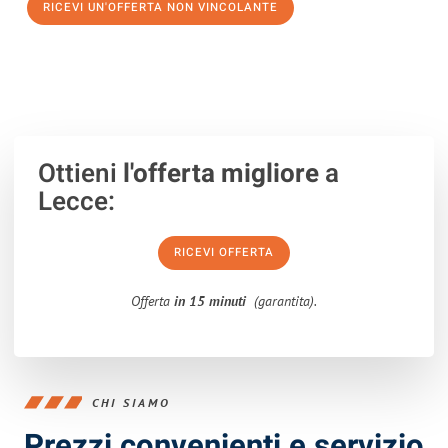
RICEVI UN'OFFERTA NON VINCOLANTE
100% non vincolante – Risposta garantita entro 15 minuti.
Ottieni
l'offerta migliore
a
Lecce:
RICEVI OFFERTA
Offerta
in 15 minuti
(garantita).
CHI SIAMO
Prezzi convenienti e servizio