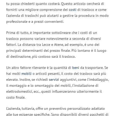
tu possa chiederti quanto costerà. Questo articolo cercherà di
fornirti una migliore comprensione dei
costi
di trasloco e come
l’azienda di traslochi può aiutarti a gestire la procedura in modo
professionale e a prezzi convenienti.
Prima di tutto, è importante sottolineare che i costi di un
trasloco possono variare notevolmente a seconda di diversi
fattori. La distanza tra Lecce e Atene, ad esempio, è uno dei
principali determinanti del prezzo finale. Più lontano è il luogo
di destinazione, più costoso sarà il trasloco.
Un altro fattore rilevante è la quantità di
beni
da trasportare. Se
hai molti
mobili
o articoli pesanti, il costo del trasloco sarà più
elevato. Inoltre, se richiedi
servizi
aggiuntivi, come l’imballaggio,
il montaggio e lo smontaggio dei mobili, l’installazione di
elettrodomestici, ecc., questi influenzeranno ulteriormente il
costo finale.
L’azienda, tuttavia, offre un preventivo personalizzato adattato
alle tue esigenze specifiche. Sono disponibili diversi pacchetti di