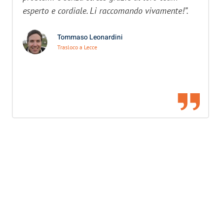
esperto e cordiale. Li raccomando vivamente!”.
Tommaso Leonardini
Trasloco a Lecce