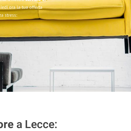
hiedi ora la tua offerta
a stress:
ore
a Lecce: