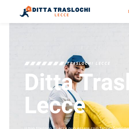
TRASLOCHI LECCE
Ditta Tras
Lecce
Il tuo trasloco a Lecce può essere così facile! Sperim