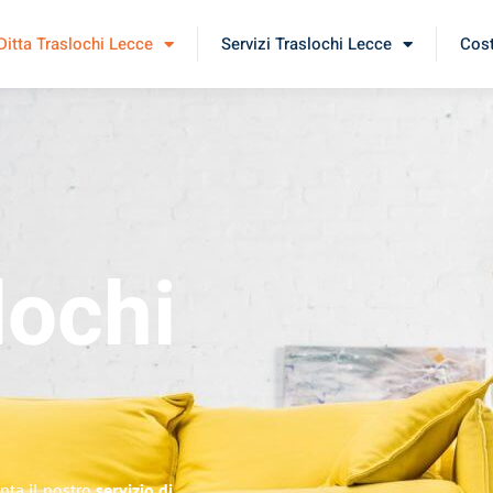
Ditta Traslochi Lecce
Servizi Traslochi Lecce
Cost
lochi
enta il nostro
servizio di