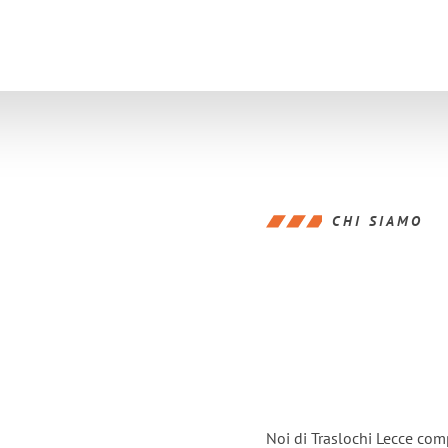
CHI SIAMO
Noi di Traslochi Lecce co