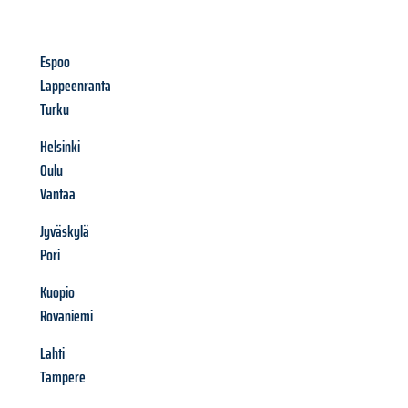
Espoo
Lappeenranta
Turku
Helsinki
Oulu
Vantaa
Jyväskylä
Pori
Kuopio
Rovaniemi
Lahti
Tampere