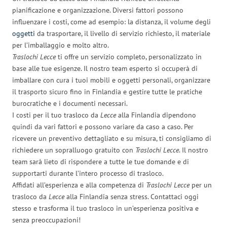
pianificazione e organizzazione. Diversi fattori possono
influenzare i costi, come ad esempio: la distanza, il volume degli
oggetti
da trasportare, il livello di servizio richiesto, il materiale
per l’imballaggio e molto altro.
Traslochi Lecce
ti offre un servizio completo, personalizzato in
base alle tue esigenze. Il nostro team esperto si occuperà di
imballare con cura i tuoi mobili e oggetti personali, organizzare
il trasporto sicuro fino in Finlandia e gestire tutte le pratiche
burocratiche e i documenti necessari.
I costi per il tuo trasloco da
Lecce
alla Finlandia dipendono
quindi da vari fattori e possono variare da caso a caso. Per
ricevere un preventivo dettagliato e su misura, ti consigliamo di
richiedere un sopralluogo gratuito con
Traslochi Lecce
. Il nostro
team sarà lieto di rispondere a tutte le tue domande e di
supportarti durante l’intero processo di trasloco.
Affidati all’esperienza e alla competenza di
Traslochi Lecce
per un
trasloco da
Lecce
alla Finlandia senza stress. Contattaci oggi
stesso e trasforma il tuo trasloco in un’esperienza positiva e
senza preoccupazioni!