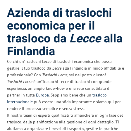
Azienda di traslochi
economica per il
trasloco da
Lecce
alla
Finlandia
Cerchi un’Traslochi Lecce di traslochi economica che possa
gestire il tuo trasloco da
Lecce
alla Finlandia in modo affidabile e
professionale? Con
Traslochi Lecce
, sei nel posto giusto!
Traslochi Lecce
è un’Traslochi Lecce di traslochi con grande
esperienza, un ampio know-how e una rete consolidata di
partner in tutta
Europa
. Sappiamo bene che un
trasloco
internazionale
può essere una sfida importante e siamo qui per
rendere il processo semplice e senza stress.
Il nostro team di esperti qualificati ti affiancherà in ogni fase del
trasloco, dalla pianificazione alla gestione di ogni dettaglio. Ti
aiutiamo a organizzare i mezzi di trasporto, gestire le pratiche