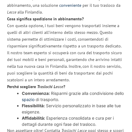
abbinamento, una soluzione
conveniente
per il tuo trasloco da
Lecce
alla Finlandia.
Cosa significa spedizione in abbinamento?
Con questa opzione, i tuoi beni vengono trasportati insieme a
quelli di altri clienti all’interno dello stesso mezzo. Questo
sistema permette di ottimizzare i costi, consentendoti di
risparmiare significativamente rispetto a un trasporto dedicato.
Il nostro team esperto si occuperà con cura del trasporto sicuro
dei tuoi mobili e beni personali, garantendo che arrivino intatti
nella tua nuova casa in Finlandia. Inoltre, con il nostro servizio,
puoi scegliere la quantità di beni da trasportare: dai pochi
scatoloni a un intero arredamento.
Perché scegliere
Traslochi Lecce
?
Convenienza:
Risparmi grazie alla condivisione dello
spazio
di trasporto.
Flessibilità:
Servizio personalizzato in base alle tue
esigenze.
Affidabilità:
Esperienza consolidata e cura per i
dettagli durante ogni fase del trasloco.
Non aspettare oltre! Contatta
Traslochi Lecce
oggi stesso e scopri