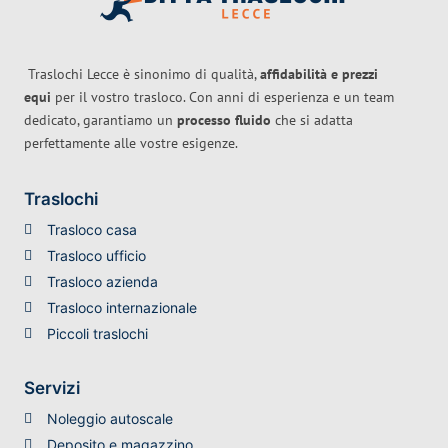
Traslochi Lecce è sinonimo di qualità,
affidabilità e prezzi
equi
per il vostro trasloco. Con anni di esperienza e un team
dedicato, garantiamo un
processo fluido
che si adatta
perfettamente alle vostre esigenze.
Traslochi
Trasloco casa
Trasloco ufficio
Trasloco azienda
Trasloco internazionale
Piccoli traslochi
Servizi
Noleggio autoscale
Deposito e magazzino