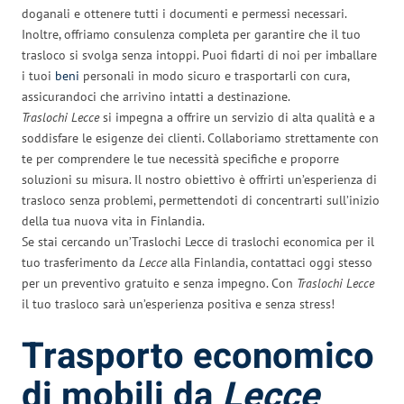
doganali e ottenere tutti i documenti e permessi necessari.
Inoltre, offriamo consulenza completa per garantire che il tuo
trasloco si svolga senza intoppi. Puoi fidarti di noi per imballare
i tuoi
beni
personali in modo sicuro e trasportarli con cura,
assicurandoci che arrivino intatti a destinazione.
Traslochi Lecce
si impegna a offrire un servizio di alta qualità e a
soddisfare le esigenze dei clienti. Collaboriamo strettamente con
te per comprendere le tue necessità specifiche e proporre
soluzioni su misura. Il nostro obiettivo è offrirti un’esperienza di
trasloco senza problemi, permettendoti di concentrarti sull’inizio
della tua nuova vita in Finlandia.
Se stai cercando un’Traslochi Lecce di traslochi economica per il
tuo trasferimento da
Lecce
alla Finlandia, contattaci oggi stesso
per un preventivo gratuito e senza impegno. Con
Traslochi Lecce
il tuo trasloco sarà un’esperienza positiva e senza stress!
Trasporto economico
di mobili da
Lecce