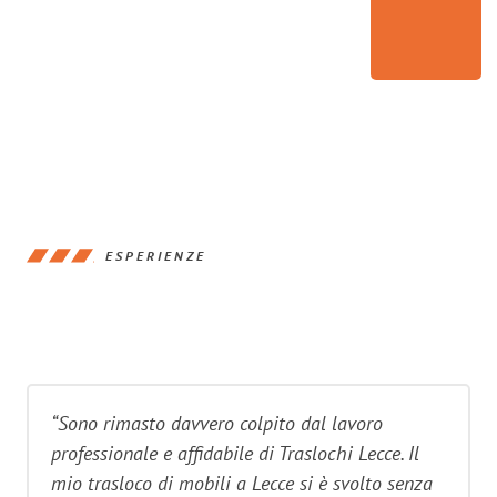
ESPERIENZE
“Sono rimasto davvero colpito dal lavoro
professionale e affidabile di Traslochi Lecce. Il
mio trasloco di mobili a Lecce si è svolto senza