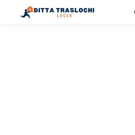
TRASLOCHI LECCE
Traslochi
Lecce
Kuo
Il tuo trasloco Lecce Kuopio può essere così facile! Spe