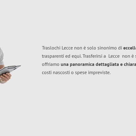
Traslochi Lecce non è solo sinonimo di
eccel
trasparenti ed equi. Trasferirsi a
Lecce
non è 
offriamo
una panoramica dettagliata e chiara 
costi nascosti o spese impreviste.