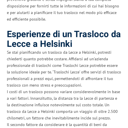
disposizione per fornirti tutte le informazioni di cui hai bisogno
e per aiutarti a pianificare il tuo trasloco nel modo più efficace
ed efficiente possibile.
Esperienze di un Trasloco da
Lecce a Helsinki
Se stai pianificando un trasloco da Lecce a Helsinki, potresti
chiederti quanto potrebbe costare. Affidarsi ad un’azienda
professionale di traslochi come Traslochi Lecce potrebbe essere
la soluzione ideale per te. ‘Traslochi Lecce’ offre servizi di trasloco
professionali a prezzi equi, permettendoti di affrontare il tuo
trasloco con meno stress e preoccupazioni.
I costi di un trasloco possono variare considerevolmente in base
a vari fattori. Innanzitutto, la distanza tra la Lecce di partenza e
la destinazione influisce notevolmente sul costo totale. Un
trasloco da Lecce a Helsinki comporta un viaggio di oltre 2.500
chilometri, un fattore che inevitabilmente incide sul prezzo.
Il secondo fattore da considerare è la quantità di beni da