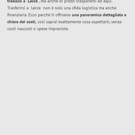
trasloco
a
Lecce
, ma anche di prezzi trasparenti ed equi.
Trasferirsi a
Lecce
non è solo una sfida logistica ma anche
finanziaria. Ecco perché ti offriamo
una panoramica dettagliata e
chiara dei costi,
così saprai esattamente cosa aspettarti, senza
costi nascosti o spese impreviste.