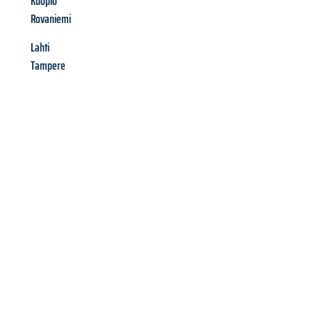
Kuopio
Rovaniemi
Lahti
Tampere
Richiedi ora la tua
offerta
al
miglior
prezzo !
Inviateci adesso la vostra richiesta non vincolante e
assicuratevi la vostra
offerta di trasloco per le vostre esigenze
a Lecce
al miglior prezzo! Approfitta dell’occasione per
un
trasloco senza stress
e con il massimo comfort: