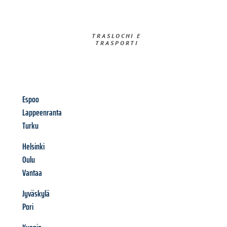
TRASLOCHI E
TRASPORTI​
Espoo
Lappeenranta
Turku
Helsinki
Oulu
Vantaa
Jyväskylä
Pori