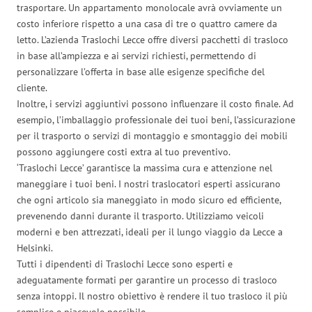
trasportare. Un appartamento monolocale avrà ovviamente un
costo inferiore rispetto a una casa di tre o quattro camere da
letto. L’azienda Traslochi Lecce offre diversi pacchetti di trasloco
in base all’ampiezza e ai servizi richiesti, permettendo di
personalizzare l’offerta in base alle esigenze specifiche del
cliente.
Inoltre, i servizi aggiuntivi possono influenzare il costo finale. Ad
esempio, l’imballaggio professionale dei tuoi beni, l’assicurazione
per il trasporto o servizi di montaggio e smontaggio dei mobili
possono aggiungere costi extra al tuo preventivo.
‘Traslochi Lecce’ garantisce la massima cura e attenzione nel
maneggiare i tuoi beni. I nostri traslocatori esperti assicurano
che ogni articolo sia maneggiato in modo sicuro ed efficiente,
prevenendo danni durante il trasporto. Utilizziamo veicoli
moderni e ben attrezzati, ideali per il lungo viaggio da Lecce a
Helsinki.
Tutti i dipendenti di Traslochi Lecce sono esperti e
adeguatamente formati per garantire un processo di trasloco
senza intoppi. Il nostro obiettivo è rendere il tuo trasloco il più
semplice e piacevole possibile.