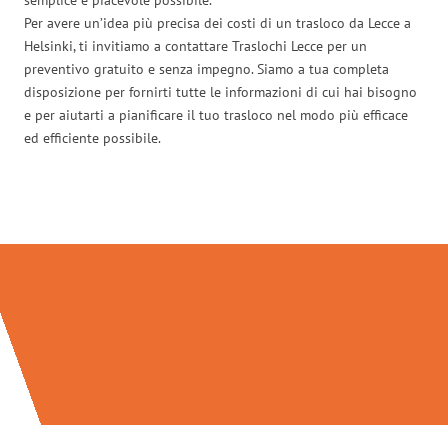
Per avere un’idea più precisa dei costi di un trasloco da Lecce a
Helsinki, ti invitiamo a contattare Traslochi Lecce per un
preventivo gratuito e senza impegno. Siamo a tua completa
disposizione per fornirti tutte le informazioni di cui hai bisogno
e per aiutarti a pianificare il tuo trasloco nel modo più efficace
ed efficiente possibile.
Traslochi Lecce in numeri: