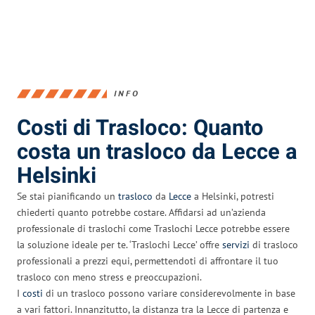
INFO
Costi di Trasloco: Quanto
costa un trasloco da Lecce a
Helsinki
Se stai pianificando un
trasloco
da
Lecce
a Helsinki, potresti
chiederti quanto potrebbe costare. Affidarsi ad un’azienda
professionale di traslochi come Traslochi Lecce potrebbe essere
la soluzione ideale per te. ‘Traslochi Lecce’ offre
servizi
di trasloco
professionali a prezzi equi, permettendoti di affrontare il tuo
trasloco con meno stress e preoccupazioni.
I
costi
di un trasloco possono variare considerevolmente in base
a vari fattori. Innanzitutto, la distanza tra la Lecce di partenza e