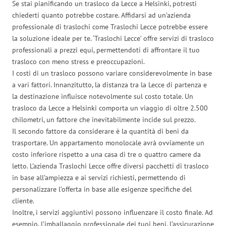
Se stai pianificando un trasloco da Lecce a Helsinki, potresti
chiederti quanto potrebbe costare. Affidarsi ad un’azienda
professionale di traslochi come Traslochi Lecce potrebbe essere
la soluzione ideale per te. ‘Traslochi Lecce’ offre servizi di trasloco
professionali a prezzi equi, permettendoti di affrontare il tuo
trasloco con meno stress e preoccupazioni.
I costi di un trasloco possono variare considerevolmente in base
a vari fattori. Innanzitutto, la distanza tra la Lecce di partenza e
la destinazione influisce notevolmente sul costo totale. Un
trasloco da Lecce a Helsinki comporta un viaggio di oltre 2.500
chilometri, un fattore che inevitabilmente incide sul prezzo.
Il secondo fattore da considerare è la quantità di beni da
trasportare. Un appartamento monolocale avrà ovviamente un
costo inferiore rispetto a una casa di tre o quattro camere da
letto. L’azienda Traslochi Lecce offre diversi pacchetti di trasloco
in base all’ampiezza e ai servizi richiesti, permettendo di
personalizzare l’offerta in base alle esigenze specifiche del
cliente.
Inoltre, i servizi aggiuntivi possono influenzare il costo finale. Ad
esempio, l’imballaggio professionale dei tuoi beni, l’assicurazione