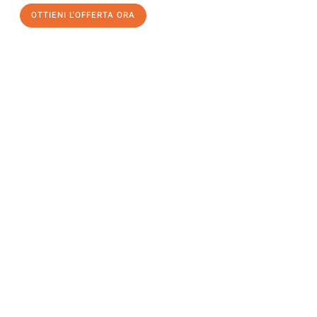
OTTIENI L'OFFERTA ORA