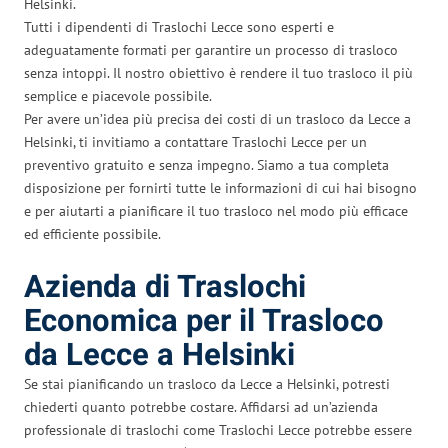
Helsinki.
Tutti i dipendenti di Traslochi Lecce sono esperti e
adeguatamente formati per garantire un processo di trasloco
senza intoppi. Il nostro obiettivo è rendere il tuo trasloco il più
semplice e piacevole possibile.
Per avere un’idea più precisa dei costi di un trasloco da Lecce a
Helsinki, ti invitiamo a contattare Traslochi Lecce per un
preventivo gratuito e senza impegno. Siamo a tua completa
disposizione per fornirti tutte le informazioni di cui hai bisogno
e per aiutarti a pianificare il tuo trasloco nel modo più efficace
ed efficiente possibile.
Azienda di Traslochi
Economica per il Trasloco
da Lecce a Helsinki
Se stai pianificando un trasloco da Lecce a Helsinki, potresti
chiederti quanto potrebbe costare. Affidarsi ad un’azienda
professionale di traslochi come Traslochi Lecce potrebbe essere