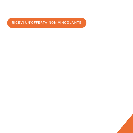
RICEVI UN'OFFERTA NON VINCOLANTE