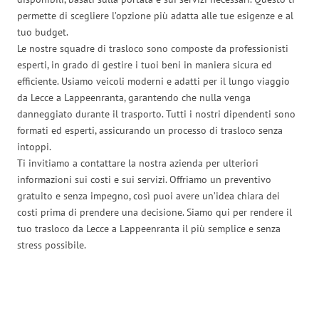
permette di scegliere l’opzione più adatta alle tue esigenze e al
tuo budget.
Le nostre squadre di trasloco sono composte da professionisti
esperti, in grado di gestire i tuoi beni in maniera sicura ed
efficiente. Usiamo veicoli moderni e adatti per il lungo viaggio
da Lecce a Lappeenranta, garantendo che nulla venga
danneggiato durante il trasporto. Tutti i nostri dipendenti sono
formati ed esperti, assicurando un processo di trasloco senza
intoppi.
Ti invitiamo a contattare la nostra azienda per ulteriori
informazioni sui costi e sui servizi. Offriamo un preventivo
gratuito e senza impegno, così puoi avere un’idea chiara dei
costi prima di prendere una decisione. Siamo qui per rendere il
tuo trasloco da Lecce a Lappeenranta il più semplice e senza
stress possibile.
Traslochi Lecce in numeri: