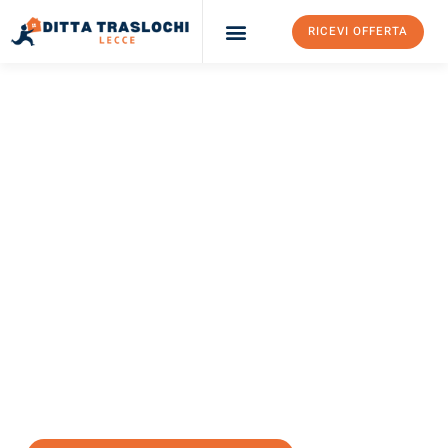
RICEVI OFFERTA
Ditta Traslochi Lecce
Servizi Traslochi Lecce
Costi e prezzi
TRASLOCHI LECCE
Traslochi Lecce
Lappeenranta
Il tuo trasloco Lecce Lappeenranta può essere così facile!
Sperimenta il nostro
servizio di prima classe
e assicurati i
migliori prezzi in Lecce
.
Richiedo ora la tua offerta personalizzata e fai il primo passo
verso un trasloco senza stress a Lappeenranta