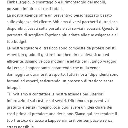
l’imballaggio, lo smontaggio e il rimontaggio dei mobili,
possono influire sui costi totali.
La nostra azienda offre un preventivo personalizzato basato
sulle esigenze del cliente. Abbiamo diversi pacchetti di trasloco
disponibili, basati sulla portata e sui servizi necessari. Questo ti
permette di scegliere l’opzione più adatta alle tue esigenze e al
tuo budget.
Le nostre squadre di trasloco sono composte da professionisti
esperti, in grado di gestire i tuoi beni in maniera sicura ed
efficiente. Usiamo veicoli moderni e adatti per il lungo viaggio
da Lecce a Lappeenranta, garantendo che nulla venga
danneggiato durante il trasporto. Tutti i nostri dipendenti sono
formati ed esperti, assicurando un processo di trasloco senza
intoppi.
Ti invitiamo a contattare la nostra azienda per ulteriori
informazioni sui costi e sui servizi. Offriamo un preventivo
gratuito e senza impegno, così puoi avere un’idea chiara dei
costi prima di prendere una decisione. Siamo qui per rendere il
tuo trasloco da Lecce a Lappeenranta il più semplice e senza
stress possibile.