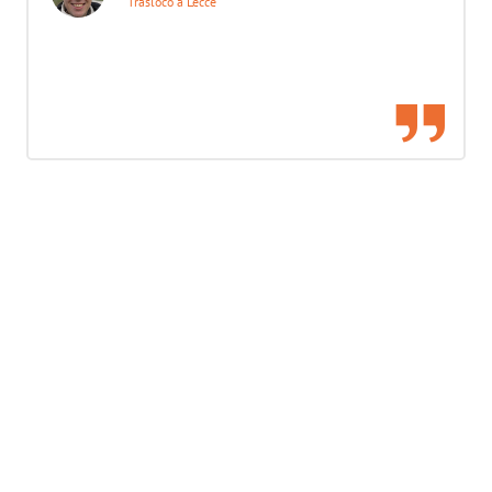
Trasloco a Lecce