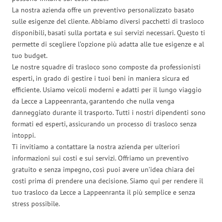
La nostra azienda offre un preventivo personalizzato basato
sulle esigenze del cliente. Abbiamo diversi pacchetti di trasloco
disponibili, basati sulla portata e sui servizi necessari. Questo ti
permette di scegliere l’opzione più adatta alle tue esigenze e al
tuo budget.
Le nostre squadre di trasloco sono composte da professionisti
esperti, in grado di gestire i tuoi beni in maniera sicura ed
efficiente. Usiamo veicoli moderni e adatti per il lungo viaggio
da Lecce a Lappeenranta, garantendo che nulla venga
danneggiato durante il trasporto. Tutti i nostri dipendenti sono
formati ed esperti, assicurando un processo di trasloco senza
intoppi.
Ti invitiamo a contattare la nostra azienda per ulteriori
informazioni sui costi e sui servizi. Offriamo un preventivo
gratuito e senza impegno, così puoi avere un’idea chiara dei
costi prima di prendere una decisione. Siamo qui per rendere il
tuo trasloco da Lecce a Lappeenranta il più semplice e senza
stress possibile.