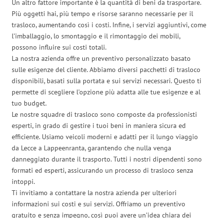
Un altro fattore importante è la quantità di beni da trasportare.
Più oggetti hai, più tempo e risorse saranno necessarie per il
trasloco, aumentando così i costi. Infine, i servizi aggiuntivi, come
l’imballaggio, lo smontaggio e il rimontaggio dei mobili,
possono influire sui costi totali.
La nostra azienda offre un preventivo personalizzato basato
sulle esigenze del cliente. Abbiamo diversi pacchetti di trasloco
disponibili, basati sulla portata e sui servizi necessari. Questo ti
permette di scegliere l’opzione più adatta alle tue esigenze e al
tuo budget.
Le nostre squadre di trasloco sono composte da professionisti
esperti, in grado di gestire i tuoi beni in maniera sicura ed
efficiente. Usiamo veicoli moderni e adatti per il lungo viaggio
da Lecce a Lappeenranta, garantendo che nulla venga
danneggiato durante il trasporto. Tutti i nostri dipendenti sono
formati ed esperti, assicurando un processo di trasloco senza
intoppi.
Ti invitiamo a contattare la nostra azienda per ulteriori
informazioni sui costi e sui servizi. Offriamo un preventivo
gratuito e senza impegno, così puoi avere un’idea chiara dei