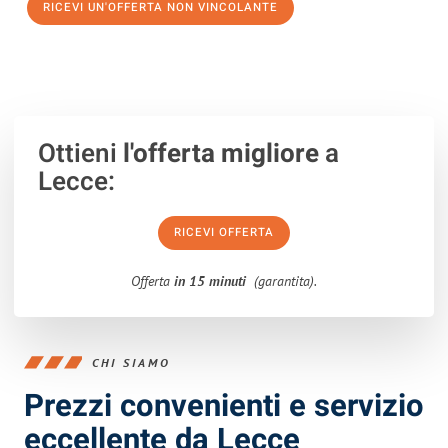
RICEVI UN'OFFERTA NON VINCOLANTE
100% non vincolante – Risposta garantita entro 15 minuti.
Ottieni
l'offerta migliore
a
Lecce:
RICEVI OFFERTA
Offerta
in 15 minuti
(garantita).
CHI SIAMO
Prezzi convenienti e servizio
eccellente da Lecce