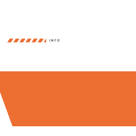
INFO
Traslochi Lecce in numeri: