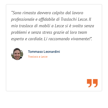
“Sono rimasto davvero colpito dal lavoro
professionale e affidabile di Traslochi Lecce. Il
mio trasloco di mobili a Lecce si è svolto senza
problemi e senza stress grazie al loro team
esperto e cordiale. Li raccomando vivamente!”.
Tommaso Leonardini
Trasloco a Lecce