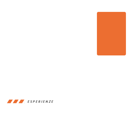
ESPERIENZE