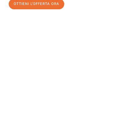
OTTIENI L'OFFERTA ORA