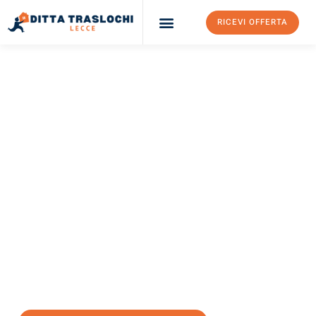
RICEVI OFFERTA
Ditta Traslochi Lecce
Servizi Traslochi Lecce
Costi e prezzi
TRASLOCHI LECCE
Traslochi Lecce
Jyväskylä
Il tuo trasloco Lecce Jyväskylä può essere così facile! Sperimenta
il nostro
servizio di prima classe
e assicurati i
migliori prezzi in
Lecce
.
Richiedo ora la tua offerta personalizzata e fai il primo passo
verso un trasloco senza stress a Jyväskylä