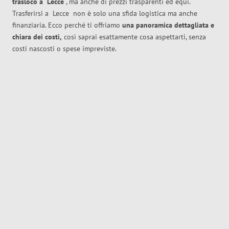
trasloco
a
Lecce
, ma anche di prezzi trasparenti ed equi.
Trasferirsi a
Lecce
non è solo una sfida logistica ma anche
finanziaria. Ecco perché ti offriamo
una panoramica dettagliata e
chiara dei costi,
così saprai esattamente cosa aspettarti, senza
costi nascosti o spese impreviste.