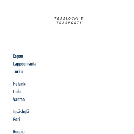
TRASLOCHI E
TRASPORTI​
Espoo
Lappeenranta
Turku
Helsinki
Oulu
Vantaa
Jyväskylä
Pori
Kuopio