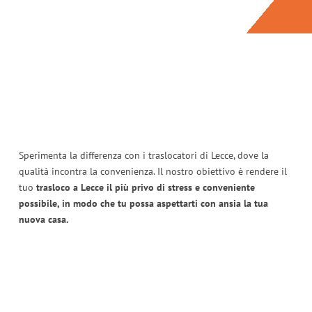
Sperimenta la differenza con i traslocatori di Lecce, dove la
qualità incontra la convenienza. Il nostro obiettivo è rendere il
tuo
trasloco a Lecce il più privo di stress e conveniente
possibile, in modo che tu possa aspettarti con ansia la tua
nuova casa.