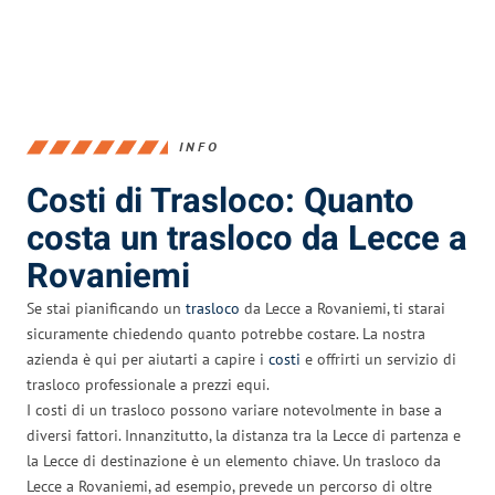
INFO
Costi di Trasloco: Quanto
costa un trasloco da Lecce a
Rovaniemi
Se stai pianificando un
trasloco
da Lecce a Rovaniemi, ti starai
sicuramente chiedendo quanto potrebbe costare. La nostra
azienda è qui per aiutarti a capire i
costi
e offrirti un servizio di
trasloco professionale a prezzi equi.
I costi di un trasloco possono variare notevolmente in base a
diversi fattori. Innanzitutto, la distanza tra la Lecce di partenza e
la Lecce di destinazione è un elemento chiave. Un trasloco da
Lecce a Rovaniemi, ad esempio, prevede un percorso di oltre