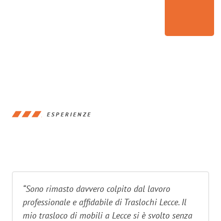
ESPERIENZE
“Sono rimasto davvero colpito dal lavoro
professionale e affidabile di Traslochi Lecce. Il
mio trasloco di mobili a Lecce si è svolto senza