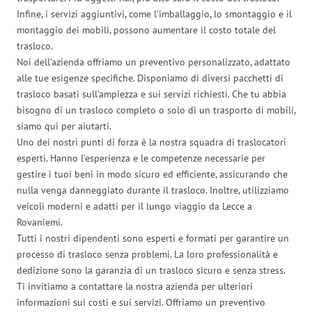
Infine, i servizi aggiuntivi, come l’imballaggio, lo smontaggio e il
montaggio dei mobili, possono aumentare il costo totale del
trasloco.
Noi dell’azienda offriamo un preventivo personalizzato, adattato
alle tue esigenze specifiche. Disponiamo di diversi pacchetti di
trasloco basati sull’ampiezza e sui servizi richiesti. Che tu abbia
bisogno di un trasloco completo o solo di un trasporto di mobili,
siamo qui per aiutarti.
Uno dei nostri punti di forza è la nostra squadra di traslocatori
esperti. Hanno l’esperienza e le competenze necessarie per
gestire i tuoi beni in modo sicuro ed efficiente, assicurando che
nulla venga danneggiato durante il trasloco. Inoltre, utilizziamo
veicoli moderni e adatti per il lungo viaggio da Lecce a
Rovaniemi.
Tutti i nostri dipendenti sono esperti e formati per garantire un
processo di trasloco senza problemi. La loro professionalità e
dedizione sono la garanzia di un trasloco sicuro e senza stress.
Ti invitiamo a contattare la nostra azienda per ulteriori
informazioni sui costi e sui servizi. Offriamo un preventivo