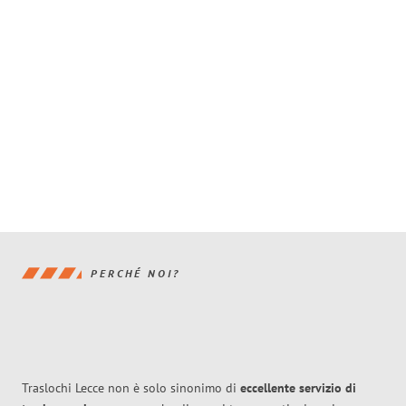
PERCHÉ NOI?
Traslochi Lecce non è solo sinonimo di
eccellente
servizio di