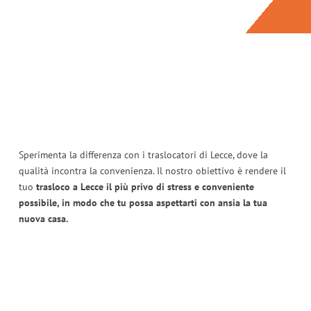
Sperimenta la differenza con i traslocatori di Lecce, dove la
qualità incontra la convenienza. Il nostro obiettivo è rendere il
tuo
trasloco a Lecce il più privo di stress e conveniente
possibile, in modo che tu possa aspettarti con ansia la tua
nuova casa.