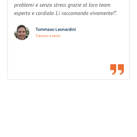
problemi e senza stress grazie al loro team
esperto e cordiale. Li raccomando vivamente!”.
Tommaso Leonardini
Trasloco a Lecce