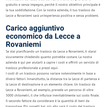
gratuito e senza impegno, perché il nostro obiettivo principale è
la tua soddisfazione. Con la nostra azienda, il tuo trasloco da
Lecce a Rovaniemi sarà un’esperienza positiva e senza problemi.
Carico aggiuntivo
economico da Lecce a
Rovaniemi
Se stai pianificando un trasloco da Lecce a Rovaniemi, ti starai
sicuramente chiedendo quanto potrebbe costare. La nostra
azienda è qui per aiutarti a capire i costi e offrirti un servizio di
trasloco professionale a prezzi equi.
I costi di un trasloco possono variare notevolmente in base a
diversi fattori. Innanzitutto, la distanza tra la Lecce di partenza e
la Lecce di destinazione è un elemento chiave. Un trasloco da
Lecce a Rovaniemi, ad esempio, prevede un percorso di oltre
3000 chilometri, il che influisce inevitabilmente sul costo finale.
Il secondo fattore da considerare è la quantità di beni da
trasportare. Più oggetti hai, più alto sarà il costo del trasloco.