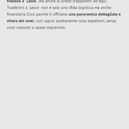
trasloco
a
Lecce
, ma anche di prezzi trasparenti ed equi.
Trasferirsi a
Lecce
non è solo una sfida logistica ma anche
finanziaria. Ecco perché ti offriamo
una panoramica dettagliata e
chiara dei costi,
così saprai esattamente cosa aspettarti, senza
costi nascosti o spese impreviste.