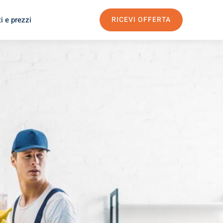
i e prezzi
RICEVI OFFERTA