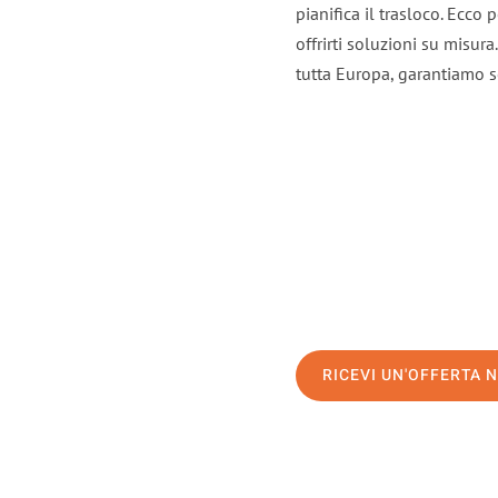
pianifica il trasloco. Ecco
offrirti soluzioni su misura
tutta Europa, garantiamo ser
RICEVI UN'OFFERTA 