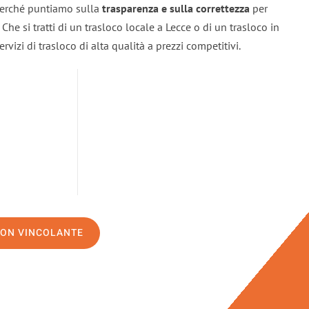
 perché puntiamo sulla
trasparenza e sulla correttezza
per
. Che si tratti di un trasloco locale a Lecce o di un trasloco in
vizi di trasloco di alta qualità a prezzi competitivi.
NON VINCOLANTE