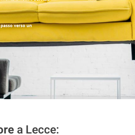
o passo verso un
ore
a Lecce: