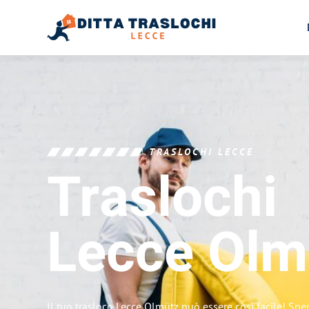
TRASLOCHI LECCE
Traslochi
Lecce
Olm
Il tuo trasloco Lecce Olmütz può essere così facile! Spe