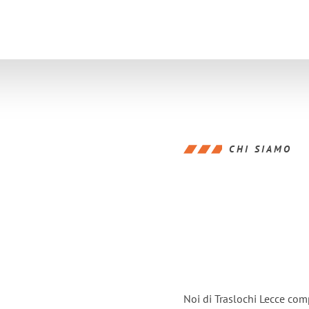
CHI SIAMO
Noi di Traslochi Lecce com