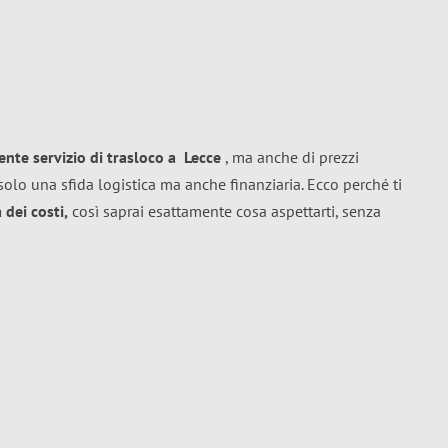
lente
servizio di trasloco
a
Lecce
, ma anche di prezzi
solo una sfida logistica ma anche finanziaria. Ecco perché ti
dei costi,
così saprai esattamente cosa aspettarti, senza