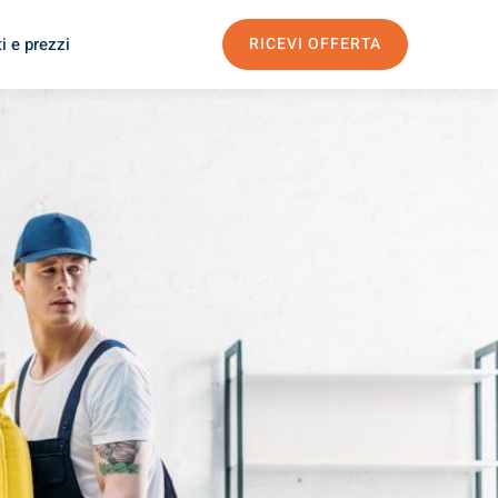
i e prezzi
RICEVI OFFERTA