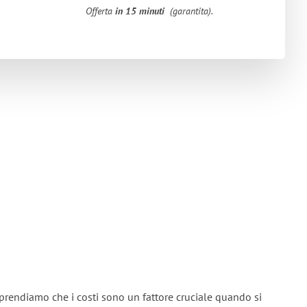
Offerta
in 15 minuti
(garantita).
prendiamo che i costi sono un fattore cruciale quando si