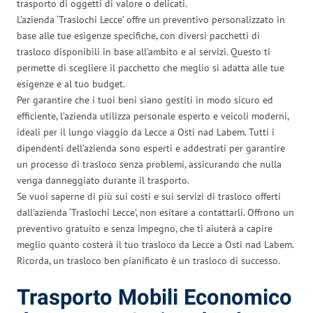
trasporto di oggetti di valore o delicati.
L’azienda ‘Traslochi Lecce’ offre un preventivo personalizzato in
base alle tue esigenze specifiche, con diversi pacchetti di
trasloco disponibili in base all’ambito e ai servizi. Questo ti
permette di scegliere il pacchetto che meglio si adatta alle tue
esigenze e al tuo budget.
Per garantire che i tuoi beni siano gestiti in modo sicuro ed
efficiente, l’azienda utilizza personale esperto e veicoli moderni,
ideali per il lungo viaggio da Lecce a Osti nad Labem. Tutti i
dipendenti dell’azienda sono esperti e addestrati per garantire
un processo di trasloco senza problemi, assicurando che nulla
venga danneggiato durante il trasporto.
Se vuoi saperne di più sui costi e sui servizi di trasloco offerti
dall’azienda ‘Traslochi Lecce’, non esitare a contattarli. Offrono un
preventivo gratuito e senza impegno, che ti aiuterà a capire
meglio quanto costerà il tuo trasloco da Lecce a Osti nad Labem.
Ricorda, un trasloco ben pianificato è un trasloco di successo.
Trasporto Mobili Economico