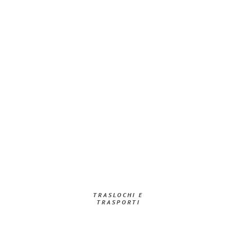
TRASLOCHI E
TRASPORTI​