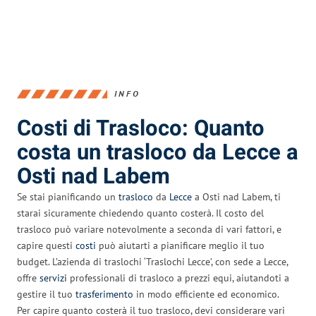
INFO
Costi di Trasloco: Quanto
costa un trasloco da Lecce a
Osti nad Labem
Se stai pianificando un
trasloco
da
Lecce
a Osti nad Labem, ti
starai sicuramente chiedendo quanto costerà. Il costo del
trasloco può variare notevolmente a seconda di vari fattori, e
capire questi
costi
può aiutarti a pianificare meglio il tuo
budget. L’azienda di traslochi ‘Traslochi Lecce’, con sede a Lecce,
offre
servizi
professionali di trasloco a prezzi equi, aiutandoti a
gestire il tuo
trasferimento
in modo efficiente ed economico.
Per capire quanto costerà il tuo trasloco, devi considerare vari