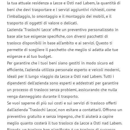
la tua attuale residenza a Lecce e Osti nad Labem, la quantità di
beni che devi trasportare e i servizi aggiuntivi richiesti, come
l’imballaggio, lo smontaggio e il montaggio dei mobili, e il
trasporto di oggetti di valore o delicati.
L’azienda ‘Traslochi Lecce’ offre un preventivo personalizzato in
base alle tue esigenze specifiche, con diversi pacchetti di
trasloco disponibili in base all’ambito e ai servizi. Questo ti
permette di scegliere il pacchetto che meglio si adatta alle tue
esigenze e al tuo budget.
Per garantire che i tuoi beni siano gestiti in modo sicuro ed
efficiente, l’azienda utilizza personale esperto e veicoli moderni,
ideali per il lungo viaggio da Lecce a Osti nad Labem. Tutti i
dipendenti dell’azienda sono esperti e addestrati per garantire
un processo di trasloco senza problemi, assicurando che nulla
venga danneggiato durante il trasporto.
Se vuoi saperne di più sui costi e sui servizi di trasloco offerti
dall’azienda ‘Traslochi Lecce’, non esitare a contattarli. Offrono un
preventivo gratuito e senza impegno, che ti aiuterà a capire
meglio quanto costerà il tuo trasloco da Lecce a Osti nad Labem.
Ricorda, un trasloco ben pianificato è un trasloco di successo.