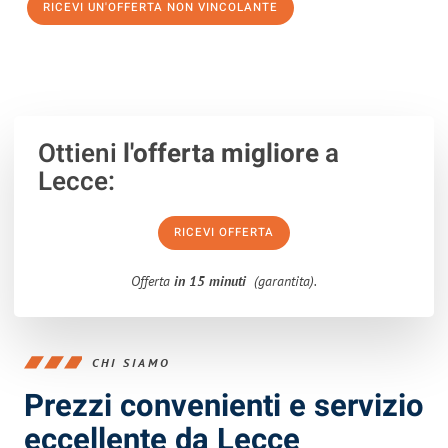
RICEVI UN'OFFERTA NON VINCOLANTE
100% non vincolante – Risposta garantita entro 15 minuti.
Ottieni
l'offerta migliore
a
Lecce:
RICEVI OFFERTA
Offerta
in 15 minuti
(garantita).
CHI SIAMO
Prezzi convenienti e servizio
eccellente da Lecce