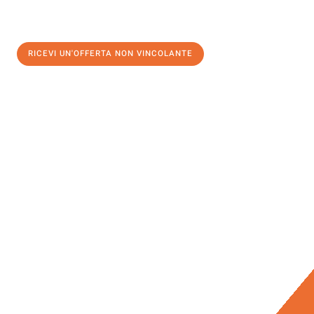
RICEVI UN'OFFERTA NON VINCOLANTE