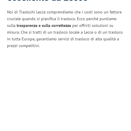
Noi di Traslochi Lecce comprendiamo che i costi sono un fattore
cruciale quando si pianifica il trasloco. Ecco perché puntiamo
sulla
trasparenza e sulla correttezza
per offrirti soluzioni su
misura. Che si tratti di un trasloco locale a Lecce o di un trasloco
in tutta Europa, garantiamo servizi di trasloco di alta qualità a
prezzi competitivi.