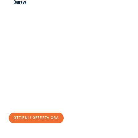
Ostrava
Richiedi ora la tua
offerta
al
miglior
prezzo !
Inviateci adesso la vostra richiesta non vincolante e
assicuratevi la vostra
offerta di trasloco per le vostre esigenze
a Lecce
al miglior prezzo! Approfitta dell’occasione per
un
trasloco senza stress
e con il massimo comfort:
OTTIENI L'OFFERTA ORA