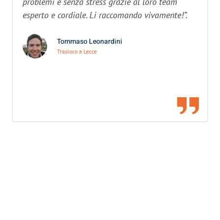
problemi e senza stress grazie al loro team
esperto e cordiale. Li raccomando vivamente!”.
Tommaso Leonardini
Trasloco a Lecce