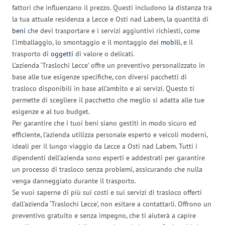
fattori che influenzano il prezzo. Questi includono la distanza tra
la tua attuale residenza a Lecce e Osti nad Labem, la quantità di
beni
che devi trasportare e i servizi aggiuntivi richiesti, come
l’imballaggio, lo smontaggio e il montaggio dei
mobili
, e il
trasporto di
oggetti
di valore o delicati.
L’azienda ‘Traslochi Lecce’ offre un preventivo personalizzato in
base alle tue esigenze specifiche, con diversi pacchetti di
trasloco disponibili in base all’ambito e ai servizi. Questo ti
permette di scegliere il pacchetto che meglio si adatta alle tue
esigenze e al tuo budget.
Per garantire che i tuoi beni siano gestiti in modo sicuro ed
efficiente, l’azienda utilizza personale esperto e veicoli moderni,
ideali per il lungo viaggio da Lecce a Osti nad Labem. Tutti i
dipendenti dell’azienda sono esperti e addestrati per garantire
un processo di trasloco senza problemi, assicurando che nulla
venga danneggiato durante il trasporto.
Se vuoi saperne di più sui costi e sui servizi di trasloco offerti
dall’azienda ‘Traslochi Lecce’, non esitare a contattarli. Offrono un
preventivo gratuito e senza impegno, che ti aiuterà a capire