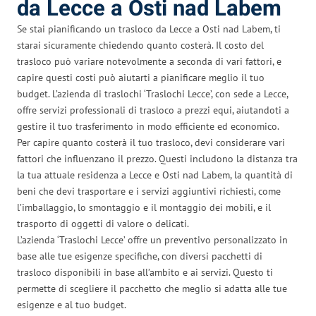
da Lecce a Osti nad Labem
Se stai pianificando un trasloco da Lecce a Osti nad Labem, ti
starai sicuramente chiedendo quanto costerà. Il costo del
trasloco può variare notevolmente a seconda di vari fattori, e
capire questi costi può aiutarti a pianificare meglio il tuo
budget. L’azienda di traslochi ‘Traslochi Lecce’, con sede a Lecce,
offre servizi professionali di trasloco a prezzi equi, aiutandoti a
gestire il tuo trasferimento in modo efficiente ed economico.
Per capire quanto costerà il tuo trasloco, devi considerare vari
fattori che influenzano il prezzo. Questi includono la distanza tra
la tua attuale residenza a Lecce e Osti nad Labem, la quantità di
beni che devi trasportare e i servizi aggiuntivi richiesti, come
l’imballaggio, lo smontaggio e il montaggio dei mobili, e il
trasporto di oggetti di valore o delicati.
L’azienda ‘Traslochi Lecce’ offre un preventivo personalizzato in
base alle tue esigenze specifiche, con diversi pacchetti di
trasloco disponibili in base all’ambito e ai servizi. Questo ti
permette di scegliere il pacchetto che meglio si adatta alle tue
esigenze e al tuo budget.