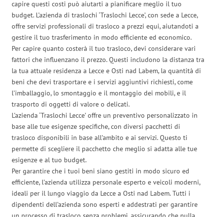
capire questi costi può aiutarti a pianificare meglio il tuo
budget. L’azienda di traslochi ‘Traslochi Lecce’, con sede a Lecce,
offre servizi professionali di trasloco a prezzi equi, aiutandoti a
gestire il tuo trasferimento in modo efficiente ed economico.
Per capire quanto costerà il tuo trasloco, devi considerare vari
fattori che influenzano il prezzo. Questi includono la distanza tra
la tua attuale residenza a Lecce e Osti nad Labem, la quantità di
beni che devi trasportare e i servizi aggiuntivi richiesti, come
l’imballaggio, lo smontaggio e il montaggio dei mobili, e il
trasporto di oggetti di valore o delicati.
L’azienda ‘Traslochi Lecce’ offre un preventivo personalizzato in
base alle tue esigenze specifiche, con diversi pacchetti di
trasloco disponibili in base all’ambito e ai servizi. Questo ti
permette di scegliere il pacchetto che meglio si adatta alle tue
esigenze e al tuo budget.
Per garantire che i tuoi beni siano gestiti in modo sicuro ed
efficiente, l’azienda utilizza personale esperto e veicoli moderni,
ideali per il lungo viaggio da Lecce a Osti nad Labem. Tutti i
dipendenti dell’azienda sono esperti e addestrati per garantire
un processo di trasloco senza problemi, assicurando che nulla