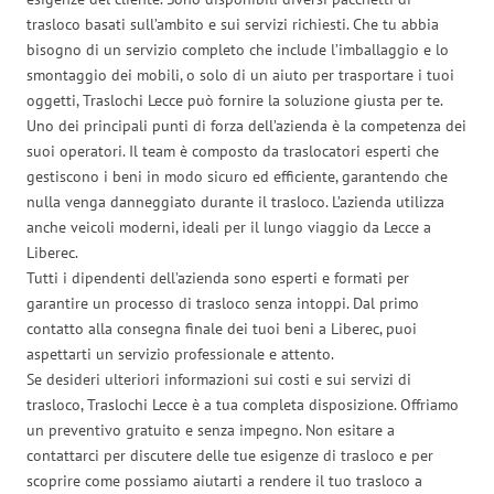
trasloco basati sull’ambito e sui servizi richiesti. Che tu abbia
bisogno di un servizio completo che include l’imballaggio e lo
smontaggio dei mobili, o solo di un aiuto per trasportare i tuoi
oggetti, Traslochi Lecce può fornire la soluzione giusta per te.
Uno dei principali punti di forza dell’azienda è la competenza dei
suoi operatori. Il team è composto da traslocatori esperti che
gestiscono i beni in modo sicuro ed efficiente, garantendo che
nulla venga danneggiato durante il trasloco. L’azienda utilizza
anche veicoli moderni, ideali per il lungo viaggio da Lecce a
Liberec.
Tutti i dipendenti dell’azienda sono esperti e formati per
garantire un processo di trasloco senza intoppi. Dal primo
contatto alla consegna finale dei tuoi beni a Liberec, puoi
aspettarti un servizio professionale e attento.
Se desideri ulteriori informazioni sui costi e sui servizi di
trasloco, Traslochi Lecce è a tua completa disposizione. Offriamo
un preventivo gratuito e senza impegno. Non esitare a
contattarci per discutere delle tue esigenze di trasloco e per
scoprire come possiamo aiutarti a rendere il tuo trasloco a