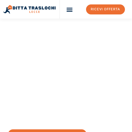
RICEVI OFFERTA
Ditta Traslochi Lecce
Servizi Traslochi Lecce
Costi e prezzi
TRASLOCHI LECCE
Traslochi Lecce
Liberec
Il tuo trasloco Lecce Liberec può essere così facile! Sperimenta il
nostro
servizio di prima classe
e assicurati i
migliori prezzi in
Lecce
.
Richiedo ora la tua offerta personalizzata e fai il primo passo
verso un trasloco senza stress a Liberec