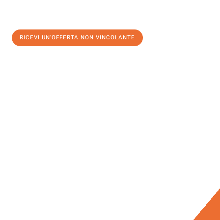
RICEVI UN'OFFERTA NON VINCOLANTE