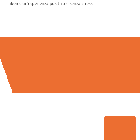
Liberec un’esperienza positiva e senza stress.
Traslochi Lecce in numeri: