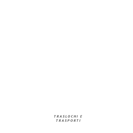
TRASLOCHI E
TRASPORTI​