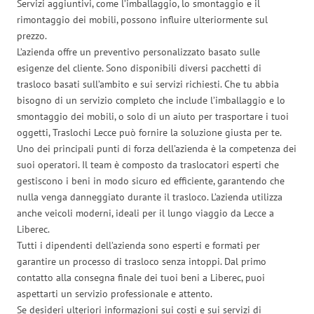
Servizi aggiuntivi, come l’imballaggio, lo smontaggio e il
rimontaggio dei mobili, possono influire ulteriormente sul
prezzo.
L’azienda offre un preventivo personalizzato basato sulle
esigenze del cliente. Sono disponibili diversi pacchetti di
trasloco basati sull’ambito e sui servizi richiesti. Che tu abbia
bisogno di un servizio completo che include l’imballaggio e lo
smontaggio dei mobili, o solo di un aiuto per trasportare i tuoi
oggetti, Traslochi Lecce può fornire la soluzione giusta per te.
Uno dei principali punti di forza dell’azienda è la competenza dei
suoi operatori. Il team è composto da traslocatori esperti che
gestiscono i beni in modo sicuro ed efficiente, garantendo che
nulla venga danneggiato durante il trasloco. L’azienda utilizza
anche veicoli moderni, ideali per il lungo viaggio da Lecce a
Liberec.
Tutti i dipendenti dell’azienda sono esperti e formati per
garantire un processo di trasloco senza intoppi. Dal primo
contatto alla consegna finale dei tuoi beni a Liberec, puoi
aspettarti un servizio professionale e attento.
Se desideri ulteriori informazioni sui costi e sui servizi di