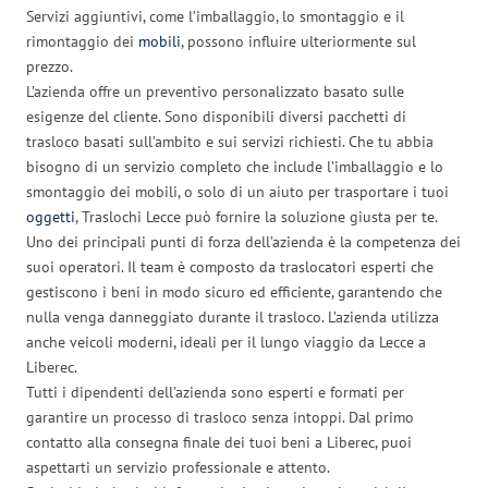
Servizi aggiuntivi, come l’imballaggio, lo smontaggio e il
rimontaggio dei
mobili
, possono influire ulteriormente sul
prezzo.
L’azienda offre un preventivo personalizzato basato sulle
esigenze del cliente. Sono disponibili diversi pacchetti di
trasloco basati sull’ambito e sui servizi richiesti. Che tu abbia
bisogno di un servizio completo che include l’imballaggio e lo
smontaggio dei mobili, o solo di un aiuto per trasportare i tuoi
oggetti
, Traslochi Lecce può fornire la soluzione giusta per te.
Uno dei principali punti di forza dell’azienda è la competenza dei
suoi operatori. Il team è composto da traslocatori esperti che
gestiscono i beni in modo sicuro ed efficiente, garantendo che
nulla venga danneggiato durante il trasloco. L’azienda utilizza
anche veicoli moderni, ideali per il lungo viaggio da Lecce a
Liberec.
Tutti i dipendenti dell’azienda sono esperti e formati per
garantire un processo di trasloco senza intoppi. Dal primo
contatto alla consegna finale dei tuoi beni a Liberec, puoi
aspettarti un servizio professionale e attento.