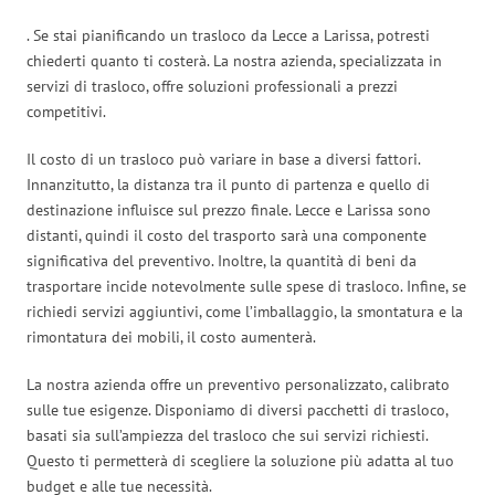
. Se stai pianificando un trasloco da Lecce a Larissa, potresti
chiederti quanto ti costerà. La nostra azienda, specializzata in
servizi di trasloco, offre soluzioni professionali a prezzi
competitivi.
Il costo di un trasloco può variare in base a diversi fattori.
Innanzitutto, la distanza tra il punto di partenza e quello di
destinazione influisce sul prezzo finale. Lecce e Larissa sono
distanti, quindi il costo del trasporto sarà una componente
significativa del preventivo. Inoltre, la quantità di beni da
trasportare incide notevolmente sulle spese di trasloco. Infine, se
richiedi servizi aggiuntivi, come l’imballaggio, la smontatura e la
rimontatura dei mobili, il costo aumenterà.
La nostra azienda offre un preventivo personalizzato, calibrato
sulle tue esigenze. Disponiamo di diversi pacchetti di trasloco,
basati sia sull’ampiezza del trasloco che sui servizi richiesti.
Questo ti permetterà di scegliere la soluzione più adatta al tuo
budget e alle tue necessità.