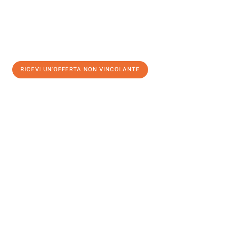
RICEVI UN'OFFERTA NON VINCOLANTE