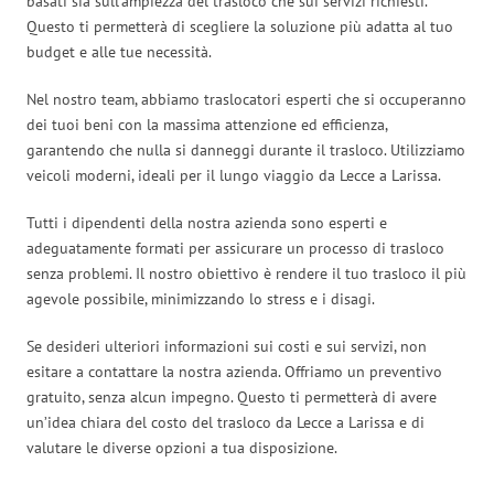
basati sia sull’ampiezza del trasloco che sui servizi richiesti.
Questo ti permetterà di scegliere la soluzione più adatta al tuo
budget e alle tue necessità.
Nel nostro team, abbiamo traslocatori esperti che si occuperanno
dei tuoi beni con la massima attenzione ed efficienza,
garantendo che nulla si danneggi durante il trasloco. Utilizziamo
veicoli moderni, ideali per il lungo viaggio da Lecce a Larissa.
Tutti i dipendenti della nostra azienda sono esperti e
adeguatamente formati per assicurare un processo di trasloco
senza problemi. Il nostro obiettivo è rendere il tuo trasloco il più
agevole possibile, minimizzando lo stress e i disagi.
Se desideri ulteriori informazioni sui costi e sui servizi, non
esitare a contattare la nostra azienda. Offriamo un preventivo
gratuito, senza alcun impegno. Questo ti permetterà di avere
un’idea chiara del costo del trasloco da Lecce a Larissa e di
valutare le diverse opzioni a tua disposizione.