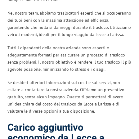
Nel nostro team, abbiamo traslocatori esperti che si occuperanno
dei tuoi beni con la massima attenzione ed efficienza,
garantendo che nulla si danneggi durante il trasloco. Utilizziamo
veicoli moderni, ideali per il lungo viaggio da Lecce a Larissa.
Tutti i dipendenti della nostra azienda sono esperti e
adeguatamente formati per assicurare un processo di trasloco
senza problemi. Il nostro obiettivo è rendere il tuo trasloco il più
agevole possibile, minimizzando lo stress e i disagi.
Se desideri ulteriori informazioni sui costi e sui servizi, non
esitare a contattare la nostra azienda. Offriamo un preventivo
gratuito, senza alcun impegno. Questo ti permetterà di avere
un’idea chiara del costo del trasloco da Lecce a Larissa e di
valutare le diverse opzioni a tua disposizione.
Carico aggiuntivo
economico da Lecce a