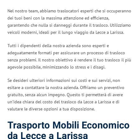
Nel nostro team, abbiamo traslocatori esperti che si occuperanno
dei tuoi beni con la massima attenzione ed efficienza,
garantendo che nulla si danneggi durante il trasloco. Utilizziamo
veicoli moderni, ideali per il lungo viaggio da Lecce a Larissa.
Tutti i dipendenti della nostra azienda sono esperti e
adeguatamente formati per assicurare un processo di trasloco
senza problemi. Il nostro obiettivo è rendere il tuo trasloco il più
agevole possibile, minimizzando lo stress e i disagi.
Se desideri ulteriori informazioni sui costi e sui servizi, non
esitare a contattare la nostra azienda. Offriamo un preventivo
gratuito, senza alcun impegno. Questo ti permetterà di avere
un’idea chiara del costo del trasloco da Lecce a Larissa e di
valutare le diverse opzioni a tua disposizione.
Trasporto Mobili Economico
da Lecce a Larissa