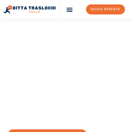
RICEVI OFFERTA
Ditta Traslochi Lecce
Servizi Traslochi Lecce
Costi e prezzi
TRASLOCHI LECCE
Traslochi Lecce
Esbjerg
Il tuo trasloco Lecce Esbjerg può essere così facile! Sperimenta
il nostro
servizio di prima classe
e assicurati i
migliori prezzi in
Lecce
.
Richiedo ora la tua offerta personalizzata e fai il primo passo
verso un trasloco senza stress a Esbjerg