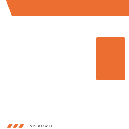
ESPERIENZE