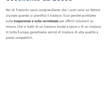
Noi di Traslochi Lecce comprendiamo che i costi sono un fattore
cruciale quando si pianifica il trasloco. Ecco perché puntiamo
sulla
trasparenza e sulla correttezza
per offrirti soluzioni su
misura. Che si tratti di un trasloco locale a Lecce o di un trasloco
in tutta Europa, garantiamo servizi di trasloco di alta qualità a
prezzi competitivi.