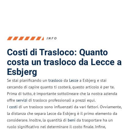
INFO
Costi di Trasloco: Quanto
costa un trasloco da Lecce a
Esbjerg
Se stai pianificando un
trasloco
da
Lecce
a Esbjerg e stai
cercando di capire quanto ti costerà, questo articolo è per te.
Prima di tutto, è importante sottolineare che la nostra azienda
offre
servizi
di trasloco professionali a prezzi equi.
I
costi
di un trasloco sono influenzati da vari fattori. Ovviamente,
la distanza che separa Lecce da Esbjerg è il primo elemento da
considerare. Inoltre, la quantità di
beni
da trasportare ha un
ruolo significativo nel determinare il costo finale. Infine,