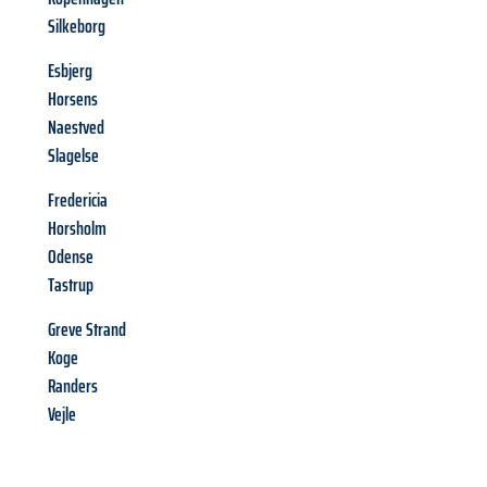
Silkeborg
Esbjerg
Horsens
Naestved
Slagelse
Fredericia
Horsholm
Odense
Tastrup
Greve Strand
Koge
Randers
Vejle