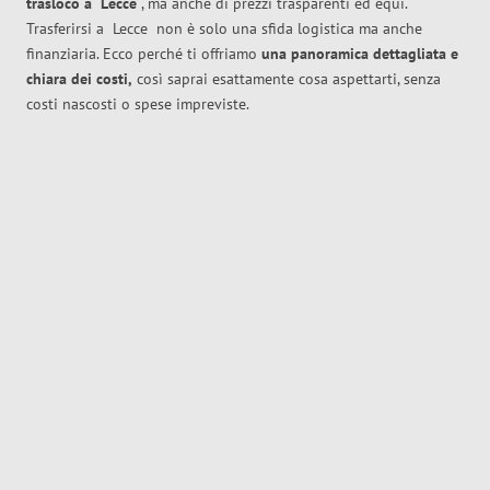
trasloco
a
Lecce
, ma anche di prezzi trasparenti ed equi.
Trasferirsi a
Lecce
non è solo una sfida logistica ma anche
finanziaria. Ecco perché ti offriamo
una panoramica dettagliata e
chiara dei costi,
così saprai esattamente cosa aspettarti, senza
costi nascosti o spese impreviste.