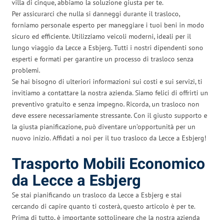
villa di cinque, abbiamo la soluzione giusta per te.
Per assicurarci che nulla si danneggi durante il trasloco,
forniamo personale esperto per maneggiare i tuoi beni in modo
sicuro ed efficiente. Utilizziamo veicoli moderni, ideali per il
lungo viaggio da Lecce a Esbjerg. Tutti i nostri dipendenti sono
esperti e formati per garantire un processo di trasloco senza
problemi.
Se hai bisogno di ulteriori informazioni sui costi e sui servizi, ti
invitiamo a contattare la nostra azienda. Siamo felici di offrirti un
preventivo gratuito e senza impegno. Ricorda, un trasloco non
deve essere necessariamente stressante. Con il giusto supporto e
la giusta pianificazione, può diventare un’opportunità per un
nuovo inizio. Affidati a noi per il tuo trasloco da Lecce a Esbjerg!
Trasporto Mobili Economico
da Lecce a Esbjerg
Se stai pianificando un trasloco da Lecce a Esbjerg e stai
cercando di capire quanto ti costerà, questo articolo è per te.
Prima di tutto, è importante sottolineare che la nostra azienda