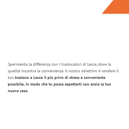
Sperimenta la differenza con i traslocatori di Lecce, dove la
qualità incontra la convenienza. Il nostro obiettivo è rendere il
tuo
trasloco a Lecce il più privo di stress e conveniente
possibile, in modo che tu possa aspettarti con ansia la tua
nuova casa.