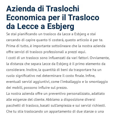
Azienda di Traslochi
Economica per il Trasloco
da Lecce a Esbjerg
Se stai pianificando un trasloco da Lecce a Esbjerg e stai
cercando di capire quanto ti costerà, questo articolo è per te.
Prima di tutto, è importante sottolineare che la nostra azienda
offre servizi di trasloco professionali a prezzi equi.
I costi di un trasloco sono influenzati da vari fattori. Ovviamente,
la distanza che separa Lecce da Esbjerg è il primo elemento da
considerare. Inoltre, la quantità di beni da trasportare ha un
ruolo significativo nel determinare il costo finale. Infine,
eventuali servizi aggiuntivi, come l’imballaggio e lo smontaggio
dei mobili, possono influire sul prezzo.
La nostra azienda offre un preventivo personalizzato, adattato
alle esigenze del cliente. Abbiamo a disposizione diversi
pacchetti di trasloco, basati sull’ampiezza e sui servizi richiesti.
Che tu stia traslocando un appartamento di due stanze o una