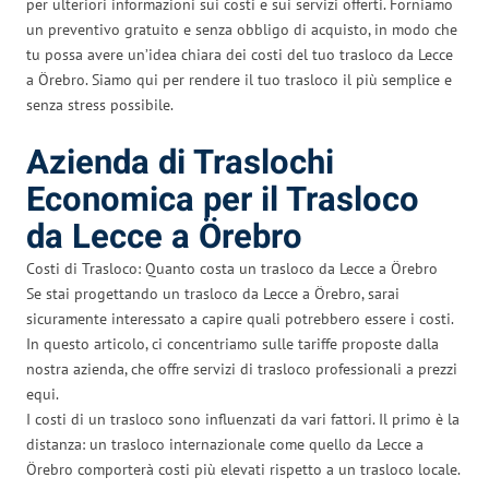
per ulteriori informazioni sui costi e sui servizi offerti. Forniamo
un preventivo gratuito e senza obbligo di acquisto, in modo che
tu possa avere un’idea chiara dei costi del tuo trasloco da Lecce
a Örebro. Siamo qui per rendere il tuo trasloco il più semplice e
senza stress possibile.
Azienda di Traslochi
Economica per il Trasloco
da Lecce a Örebro
Costi di Trasloco: Quanto costa un trasloco da Lecce a Örebro
Se stai progettando un trasloco da Lecce a Örebro, sarai
sicuramente interessato a capire quali potrebbero essere i costi.
In questo articolo, ci concentriamo sulle tariffe proposte dalla
nostra azienda, che offre servizi di trasloco professionali a prezzi
equi.
I costi di un trasloco sono influenzati da vari fattori. Il primo è la
distanza: un trasloco internazionale come quello da Lecce a
Örebro comporterà costi più elevati rispetto a un trasloco locale.