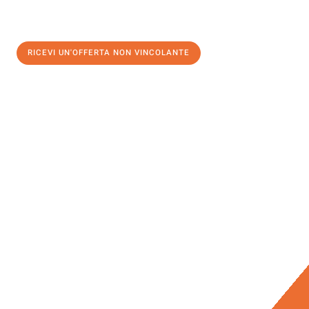
RICEVI UN'OFFERTA NON VINCOLANTE