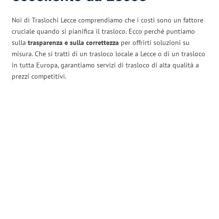
Noi di Traslochi Lecce comprendiamo che i costi sono un fattore
cruciale quando si pianifica il trasloco. Ecco perché puntiamo
sulla
trasparenza e sulla correttezza
per offrirti soluzioni su
misura. Che si tratti di un trasloco locale a Lecce o di un trasloco
in tutta Europa, garantiamo servizi di trasloco di alta qualità a
prezzi competitivi.