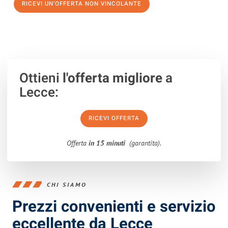
RICEVI UN'OFFERTA NON VINCOLANTE
100% non vincolante – Risposta garantita entro 15 minuti.
Ottieni
l'offerta migliore
a
Lecce:
RICEVI OFFERTA
Offerta
in 15 minuti
(garantita).
CHI SIAMO
Prezzi convenienti e servizio
eccellente da Lecce