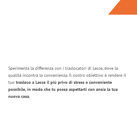
Sperimenta la differenza con i traslocatori di Lecce, dove la
qualità incontra la convenienza. Il nostro obiettivo è rendere il
tuo
trasloco a Lecce il più privo di stress e conveniente
possibile, in modo che tu possa aspettarti con ansia la tua
nuova casa.