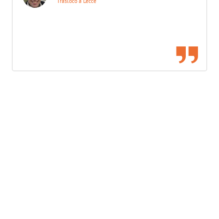
Trasloco a Lecce