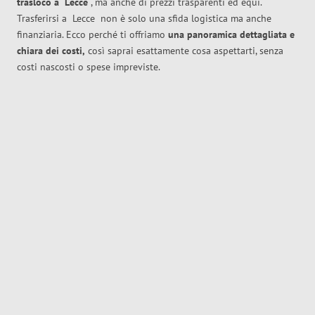
trasloco
a
Lecce
, ma anche di prezzi trasparenti ed equi.
Trasferirsi a
Lecce
non è solo una sfida logistica ma anche
finanziaria. Ecco perché ti offriamo
una panoramica dettagliata e
chiara dei costi,
così saprai esattamente cosa aspettarti, senza
costi nascosti o spese impreviste.