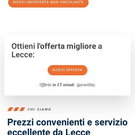
RICEVI UN'OFFERTA NON VINCOLANTE
100% non vincolante – Risposta garantita entro 15 minuti.
Ottieni
l'offerta migliore
a
Lecce:
RICEVI OFFERTA
Offerta
in 15 minuti
(garantita).
CHI SIAMO
Prezzi convenienti e servizio
eccellente da Lecce