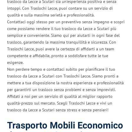
trasloco da Lecce a Scutari sia un’esperienza positiva e senza
intoppi. Con Traslochi Lecce, puoi contare su un servizio di
qualità e sulla massima serietà e professionalità.
Contattaci oggi stesso per un preventivo senza impegno e scopri
come possiamo rendere il tuo trasloco da Lecce a Scutari più
semplice e conveniente. Siamo qui per aiutarti in ogni fase del
trasloco, garantendo la massima tranquillità e sicurezza. Con
Traslochi Lecce, puoi avere la certezza di affidarti a un team
competente e affidabile, pronto a soddisfare tutte le tue
esigenze.
Non perdere tempo e contattaci subito per pianificare il tuo
trasloco da Lecce a Scutari con Traslochi Lecce. Siamo pronti a
mettere a tua disposizione la nostra esperienza e professionalità
per garantirti un trasloco senza problemi e senza imprevisti.
Affidati a noi per un servizio di qualità al miglior rapporto
qualità-prezzo sul mercato. Scegli Traslochi Lecce e vivi un
trasloco da Lecce a Scutari senza stress e senza pensieri!
Trasporto Mobili Economico