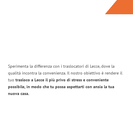
Sperimenta la differenza con i traslocatori di Lecce, dove la
qualità incontra la convenienza. Il nostro obiettivo è rendere il
tuo
trasloco a Lecce il più privo di stress e conveniente
possibile, in modo che tu possa aspettarti con ansia la tua
nuova casa.