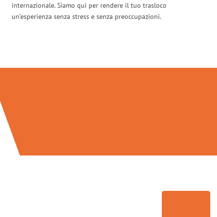
internazionale. Siamo qui per rendere il tuo trasloco
un’esperienza senza stress e senza preoccupazioni.
Traslochi Lecce in numeri: