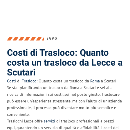
INFO
Costi di Trasloco: Quanto
costa un trasloco da Lecce a
Scutari
Costi
di
Trasloco
: Quanto costa un trasloco da
Roma
a Scutari
Se stai pianificando un trasloco da Roma a Scutari e sei alla
ricerca di informazioni sui costi, sei nel posto giusto. Traslocare
può essere un’esperienza stressante, ma con l’aiuto di un’azienda
professionale, il processo può diventare molto più semplice e
conveniente.
Traslochi Lecce offre
servizi
di trasloco professionali a prezzi
equi, garantendo un servizio di qualità e affidabilità. I costi del