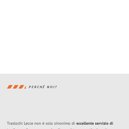
PERCHÉ NOI?
Traslochi Lecce non è solo sinonimo di
eccellente
servizio di