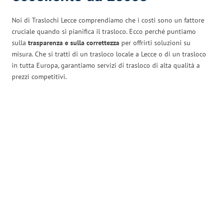
Noi di Traslochi Lecce comprendiamo che i costi sono un fattore
cruciale quando si pianifica il trasloco. Ecco perché puntiamo
sulla
trasparenza e sulla correttezza
per offrirti soluzioni su
misura. Che si tratti di un trasloco locale a Lecce o di un trasloco
in tutta Europa, garantiamo servizi di trasloco di alta qualità a
prezzi competitivi.