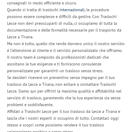
consegnati in modo efficiente e sicuro.
Quando si tratta di traslochi
internazionali
, le procedure
possono essere complesse e difficili da gestire. Con Traslochi
Lecce non devi preoccuparti di nulla, ci occupiamo di tutta la
documentazione e delle formalità necessarie per il trasporto da
Lecce a Tirana.
Ma non è tutto, quello che rende davvero unico il nostro servizio
è l’attenzione al cliente e il servizio personalizzato che offriamo.
Il nostro team è composto da professionisti dedicati che
ascoltano le tue esigenze e ti forniscono consulenze
personalizzate per garantirti un trasloco senza stress.
Se desideri ricevere un preventivo senza impegno per il tuo
trasloco da Lecce a Tirana, non esitare a contattare Traslochi
Lecce. Siamo qui per offrirti la massima qualità e affidabilità nel
servizio di trasloco, garantendo che la tua esperienza sia senza
problemi e soddisfacente.
Affidati a Traslochi Lecce per il tuo trasloco da Lecce a Tirana e
lascia che i nostri esperti si occupino di tutto. Contattaci oggi
stesso e scopri come possiamo rendere il tuo trasloco
un’esperienza positiva e senza stress.