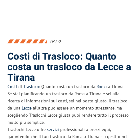
INFO
Costi di Trasloco: Quanto
costa un trasloco da Lecce a
Tirana
Costi
di
Trasloco
: Quanto costa un trasloco da
Roma
a Tirana
Se stai pianificando un trasloco da Roma a Tirana e sei alla
ricerca di informazioni sui costi, sei nel posto giusto. Il trasloco
da una
Lecce
all’altra può essere un momento stressante, ma
scegliendo Traslochi Lecce giusta puoi rendere tutto il processo
molto più semplice.
Traslochi Lecce offre
servizi
professionali a prezzi equi,
garantendo che il tuo trasloco da Roma a Tirana sia gestito nel