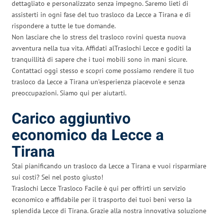
dettagliato e personalizzato senza impegno. Saremo lieti di
assisterti in ogni fase del tuo trasloco da Lecce a Tirana e di
rispondere a tutte le tue domande.
Non lasciare che lo stress del trasloco rovini questa nuova
avventura nella tua vita. Affidati alTraslochi Lecce e goditi la
tranquillità di sapere che i tuoi mobili sono in mani sicure.
Contattaci oggi stesso e scopri come possiamo rendere il tuo
trasloco da Lecce a Tirana un’esperienza piacevole e senza
preoccupazioni. Siamo qui per aiutarti.
Carico aggiuntivo
economico da Lecce a
Tirana
Stai pianificando un trasloco da Lecce a Tirana e vuoi risparmiare
sui costi? Sei nel posto giusto!
Traslochi Lecce Trasloco Facile è qui per offrirti un servizio
economico e affidabile per il trasporto dei tuoi beni verso la
splendida Lecce di Tirana. Grazie alla nostra innovativa soluzione