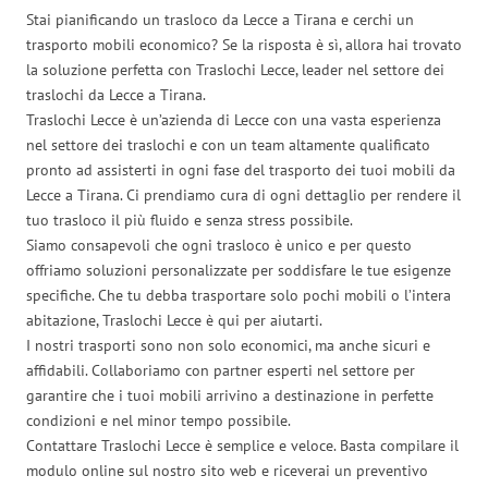
Stai pianificando un trasloco da Lecce a Tirana e cerchi un
trasporto mobili economico? Se la risposta è sì, allora hai trovato
la soluzione perfetta con Traslochi Lecce, leader nel settore dei
traslochi da Lecce a Tirana.
Traslochi Lecce è un’azienda di Lecce con una vasta esperienza
nel settore dei traslochi e con un team altamente qualificato
pronto ad assisterti in ogni fase del trasporto dei tuoi mobili da
Lecce a Tirana. Ci prendiamo cura di ogni dettaglio per rendere il
tuo trasloco il più fluido e senza stress possibile.
Siamo consapevoli che ogni trasloco è unico e per questo
offriamo soluzioni personalizzate per soddisfare le tue esigenze
specifiche. Che tu debba trasportare solo pochi mobili o l’intera
abitazione, Traslochi Lecce è qui per aiutarti.
I nostri trasporti sono non solo economici, ma anche sicuri e
affidabili. Collaboriamo con partner esperti nel settore per
garantire che i tuoi mobili arrivino a destinazione in perfette
condizioni e nel minor tempo possibile.
Contattare Traslochi Lecce è semplice e veloce. Basta compilare il
modulo online sul nostro sito web e riceverai un preventivo