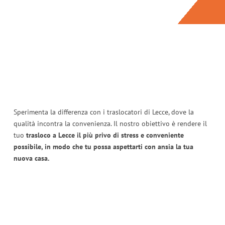
Sperimenta la differenza con i traslocatori di Lecce, dove la
qualità incontra la convenienza. Il nostro obiettivo è rendere il
tuo
trasloco a Lecce il più privo di stress e conveniente
possibile, in modo che tu possa aspettarti con ansia la tua
nuova casa.