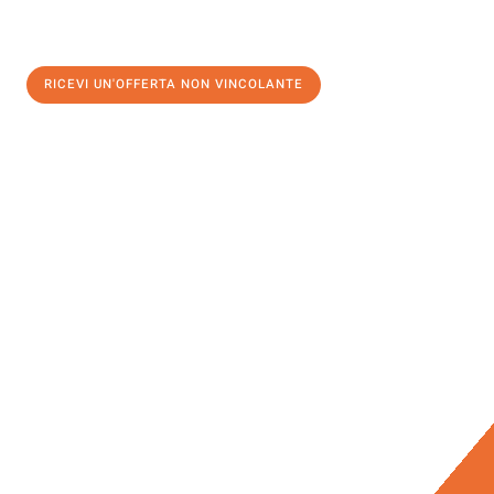
RICEVI UN'OFFERTA NON VINCOLANTE