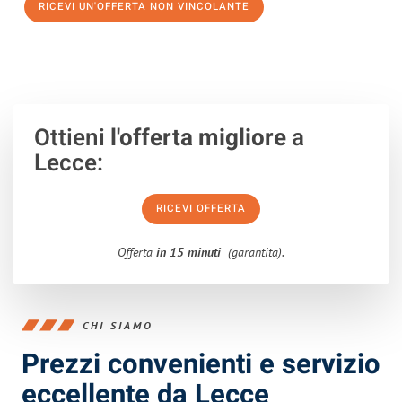
RICEVI UN'OFFERTA NON VINCOLANTE
100% non vincolante – Risposta garantita entro 15 minuti.
Ottieni
l'offerta migliore
a
Lecce:
RICEVI OFFERTA
Offerta
in 15 minuti
(garantita).
CHI SIAMO
Prezzi convenienti e servizio
eccellente da Lecce