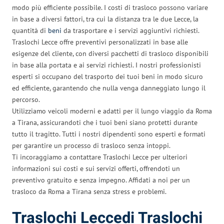
modo più efficiente possibile. I costi di trasloco possono variare
in base a diversi fattori, tra cui la distanza tra le due Lecce, la
quantità di
beni
da trasportare e i servizi aggiuntivi richiesti.
Traslochi Lecce offre preventivi personalizzati in base alle
esigenze del cliente, con diversi pacchetti di trasloco disponibili
in base alla portata e ai servizi richiesti. I nostri professionisti
esperti si occupano del trasporto dei tuoi beni in modo sicuro
ed efficiente, garantendo che nulla venga danneggiato lungo il
percorso.
Utilizziamo veicoli moderni e adatti per il lungo viaggio da Roma
a Tirana, assicurandoti che i tuoi beni siano protetti durante
tutto il tragitto. Tutti i nostri dipendenti sono esperti e formati
per garantire un processo di trasloco senza intoppi.
Ti incoraggiamo a contattare Traslochi Lecce per ulteriori
informazioni sui costi e sui servizi offerti, offrendoti un
preventivo gratuito e senza impegno. Affidati a noi per un
trasloco da Roma a Tirana senza stress e problemi.
Traslochi Leccedi Traslochi