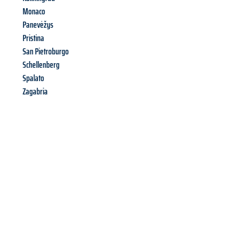
Monaco
Panevėžys
Pristina
San Pietroburgo
Schellenberg
Spalato
Zagabria
Richiedi ora la tua
offerta
al
miglior
prezzo !
Inviateci adesso la vostra richiesta non vincolante e