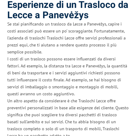
Esperienze di un Trasloco da
Lecce a Panevėžys
Se stai pianificando un trasloco da Lecce a Panevėžys, capire i
costi associati può essere un po’ scoraggiante. Fortunatamente,
l’azienda di traslochi Traslochi Lecce offre servizi professionali a
prezzi equi, che ti aiutano a rendere questo processo il più
semplice possibile.
I costi di un trasloco possono essere influenzati da diversi
fattori. Ad esempio, la distanza tra Lecce e Panevėžys, la quantità
di beni da trasportare e i servizi aggiuntivi richiesti possono
tutti influenzare il costo finale. Ad esempio, se hai bisogno di
servizi di imballaggio o smontaggio e montaggio di mobili,
questi avranno un costo aggiuntivo.
Un altro aspetto da considerare è che Traslochi Lecce offre
preventivi personalizzati in base alle esigenze del cliente. Questo
significa che puoi scegliere tra diversi pacchetti di trasloco
basati sull’ambito e sui servizi. Che tu abbia bisogno di un
trasloco completo o solo di un trasporto di mobili, Traslochi
Lecce ha un pacchetto adatto a te.