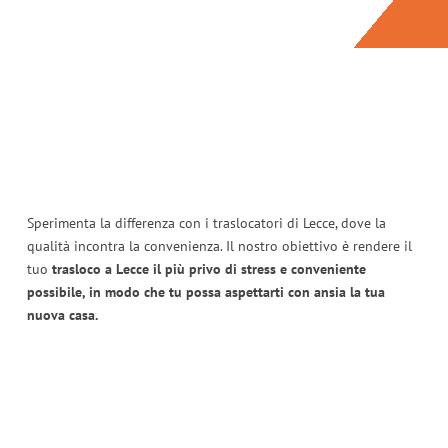
Sperimenta la differenza con i traslocatori di Lecce, dove la
qualità incontra la convenienza. Il nostro obiettivo è rendere il
tuo
trasloco a Lecce il più privo di stress e conveniente
possibile, in modo che tu possa aspettarti con ansia la tua
nuova casa.