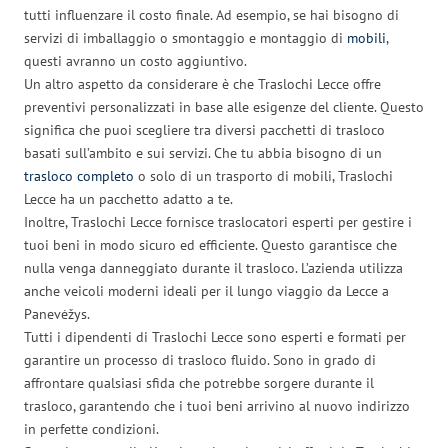
tutti influenzare il costo finale. Ad esempio, se hai bisogno di
servizi di imballaggio o smontaggio e montaggio di
mobili
,
questi avranno un costo aggiuntivo.
Un altro aspetto da considerare è che Traslochi Lecce offre
preventivi personalizzati in base alle esigenze del cliente. Questo
significa che puoi scegliere tra diversi pacchetti di trasloco
basati sull’ambito e sui servizi. Che tu abbia bisogno di un
trasloco completo
o solo di un trasporto di mobili, Traslochi
Lecce ha un pacchetto adatto a te.
Inoltre, Traslochi Lecce fornisce traslocatori esperti per gestire i
tuoi beni in modo sicuro ed efficiente. Questo garantisce che
nulla venga danneggiato durante il trasloco. L’azienda utilizza
anche veicoli moderni ideali per il lungo viaggio da Lecce a
Panevėžys.
Tutti i dipendenti di Traslochi Lecce sono esperti e formati per
garantire un processo di trasloco fluido. Sono in grado di
affrontare qualsiasi sfida che potrebbe sorgere durante il
trasloco, garantendo che i tuoi beni arrivino al nuovo indirizzo
in perfette condizioni.