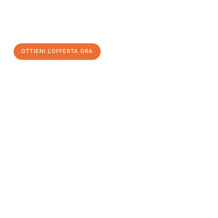
assicuratevi la vostra
offerta di trasloco per le vostre esigenze
a Lecce
al miglior prezzo! Approfitta dell’occasione per
un
trasloco senza stress
e con il massimo comfort:
OTTIENI L'OFFERTA ORA