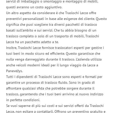
servizi di imballaggio o smontaggio e montaggio di mobili,
questi avranno un costo aggiuntivo.
Un altro aspetto da considerare è che Traslochi Lecce offre
preventivi personalizzati in base alle esigenze del cliente. Questo
significa che puoi scegliere tra diversi pacchetti di trasloco
basati sull’ambito e sui servizi. Che tu abbia bisogno di un
trasloco completo o solo di un trasporto di mobili, Traslochi
Lecce ha un pacchetto adatto a te.
Inoltre, Traslochi Lecce fornisce traslocatori esperti per gestire i
tuoi beni in modo sicuro ed efficiente. Questo garantisce che
nulla venga danneggiato durante il trasloco. L’azienda utilizza
anche veicoli moderni ideali per il lungo viaggio da Lecce a
Panevėžys.
Tutti i dipendenti di Traslochi Lecce sono esperti e formati per
garantire un processo di trasloco fluido. Sono in grado di
affrontare qualsiasi sfida che potrebbe sorgere durante il
trasloco, garantendo che i tuoi beni arrivino al nuovo indirizzo
in perfette condizioni.
Se vuoi saperne di più sui costi e sui servizi offerti da Traslochi
Lecce, non esitare a contattarli. Offrono un preventivo gratuito e