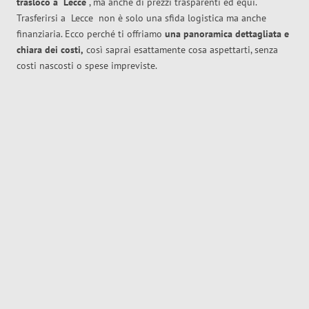
trasloco
a
Lecce
, ma anche di prezzi trasparenti ed equi.
Trasferirsi a
Lecce
non è solo una sfida logistica ma anche
finanziaria. Ecco perché ti offriamo
una panoramica dettagliata e
chiara dei costi,
così saprai esattamente cosa aspettarti, senza
costi nascosti o spese impreviste.