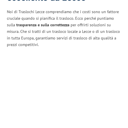
Noi di Traslochi Lecce comprendiamo che i costi sono un fattore
cruciale quando si pianifica il trasloco. Ecco perché puntiamo
sulla
trasparenza e sulla correttezza
per offrirti soluzioni su
misura. Che si tratti di un trasloco locale a Lecce o di un trasloco
in tutta Europa, garantiamo servizi di trasloco di alta qualità a
prezzi competitivi.