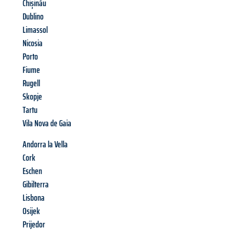
Chișinău
Dublino
Limassol
Nicosia
Porto
Fiume
Rugell
Skopje
Tartu
Vila Nova de Gaia
Andorra la Vella
Cork
Eschen
Gibilterra
Lisbona
Osijek
Prijedor