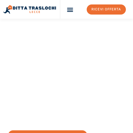
RICEVI OFFERTA
Ditta Traslochi Lecce
Servizi Traslochi Lecce
Costi e prezzi
TRASLOCHI LECCE
Traslochi Lecce
Panevėžys
Il tuo trasloco Lecce Panevėžys può essere così facile!
Sperimenta il nostro
servizio di prima classe
e assicurati i
migliori prezzi in Lecce
.
Richiedo ora la tua offerta personalizzata e fai il primo passo
verso un trasloco senza stress a Panevėžys