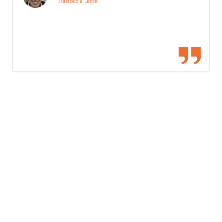
Trasloco a Lecce