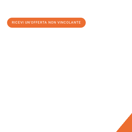
RICEVI UN'OFFERTA NON VINCOLANTE