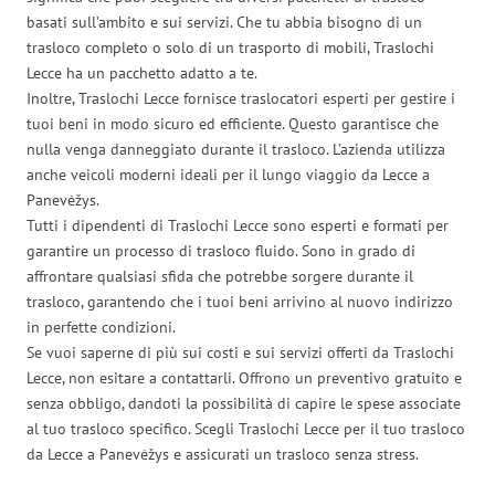
basati sull’ambito e sui servizi. Che tu abbia bisogno di un
trasloco completo o solo di un trasporto di mobili, Traslochi
Lecce ha un pacchetto adatto a te.
Inoltre, Traslochi Lecce fornisce traslocatori esperti per gestire i
tuoi beni in modo sicuro ed efficiente. Questo garantisce che
nulla venga danneggiato durante il trasloco. L’azienda utilizza
anche veicoli moderni ideali per il lungo viaggio da Lecce a
Panevėžys.
Tutti i dipendenti di Traslochi Lecce sono esperti e formati per
garantire un processo di trasloco fluido. Sono in grado di
affrontare qualsiasi sfida che potrebbe sorgere durante il
trasloco, garantendo che i tuoi beni arrivino al nuovo indirizzo
in perfette condizioni.
Se vuoi saperne di più sui costi e sui servizi offerti da Traslochi
Lecce, non esitare a contattarli. Offrono un preventivo gratuito e
senza obbligo, dandoti la possibilità di capire le spese associate
al tuo trasloco specifico. Scegli Traslochi Lecce per il tuo trasloco
da Lecce a Panevėžys e assicurati un trasloco senza stress.