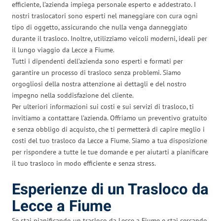
efficiente, l’azienda impiega personale esperto e addestrato. I
nostri traslocatori sono esperti nel maneggiare con cura ogni
tipo di oggetto, assicurando che nulla venga danneggiato
durante il trasloco. Inoltre, utilizziamo veicoli moderni, ideali per
il lungo viaggio da Lecce a Fiume.
Tutti i dipendenti dell’azienda sono esperti e formati per
garantire un processo di trasloco senza problemi. Siamo
orgogliosi della nostra attenzione ai dettagli e del nostro
impegno nella soddisfazione del cliente.
Per ulteriori informazioni sui costi e sui servizi di trasloco, ti
invitiamo a contattare l’azienda. Offriamo un preventivo gratuito
e senza obbligo di acquisto, che ti permetterà di capire meglio i
costi del tuo trasloco da Lecce a Fiume. Siamo a tua disposizione
per rispondere a tutte le tue domande e per aiutarti a pianificare
il tuo trasloco in modo efficiente e senza stress.
Esperienze di un Trasloco da
Lecce a Fiume
Se stai pianificando un trasloco da Lecce a Fiume e stai cercando