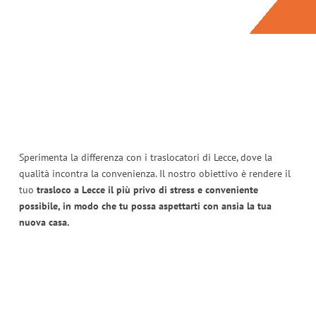
Sperimenta la differenza con i traslocatori di Lecce, dove la
qualità incontra la convenienza. Il nostro obiettivo è rendere il
tuo
trasloco a Lecce il più privo di stress e conveniente
possibile, in modo che tu possa aspettarti con ansia la tua
nuova casa.