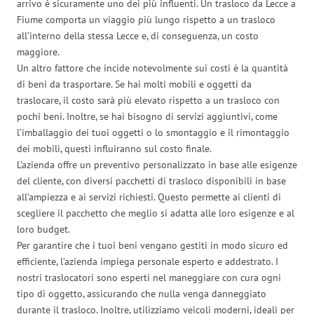
arrivo è sicuramente uno dei più influenti. Un trasloco da Lecce a
Fiume comporta un viaggio più lungo rispetto a un trasloco
all’interno della stessa Lecce e, di conseguenza, un costo
maggiore.
Un altro fattore che incide notevolmente sui costi è la quantità
di beni da trasportare. Se hai molti mobili e oggetti da
traslocare, il costo sarà più elevato rispetto a un trasloco con
pochi beni. Inoltre, se hai bisogno di servizi aggiuntivi, come
l’imballaggio dei tuoi oggetti o lo smontaggio e il rimontaggio
dei mobili, questi influiranno sul costo finale.
L’azienda offre un preventivo personalizzato in base alle esigenze
del cliente, con diversi pacchetti di trasloco disponibili in base
all’ampiezza e ai servizi richiesti. Questo permette ai clienti di
scegliere il pacchetto che meglio si adatta alle loro esigenze e al
loro budget.
Per garantire che i tuoi beni vengano gestiti in modo sicuro ed
efficiente, l’azienda impiega personale esperto e addestrato. I
nostri traslocatori sono esperti nel maneggiare con cura ogni
tipo di oggetto, assicurando che nulla venga danneggiato
durante il trasloco. Inoltre, utilizziamo veicoli moderni, ideali per