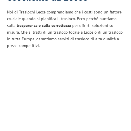
Noi di Traslochi Lecce comprendiamo che i costi sono un fattore
cruciale quando si pianifica il trasloco. Ecco perché puntiamo
sulla
trasparenza e sulla correttezza
per offrirti soluzioni su
misura. Che si tratti di un trasloco locale a Lecce o di un trasloco
in tutta Europa, garantiamo servizi di trasloco di alta qualità a
prezzi competitivi.