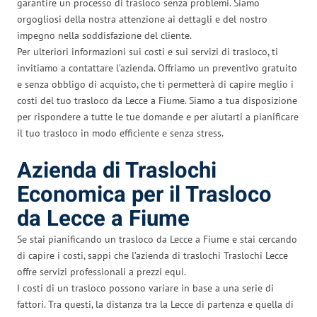
garantire un processo di trasloco senza problemi. Siamo
orgogliosi della nostra attenzione ai dettagli e del nostro
impegno nella soddisfazione del cliente.
Per ulteriori informazioni sui costi e sui servizi di trasloco, ti
invitiamo a contattare l’azienda. Offriamo un preventivo gratuito
e senza obbligo di acquisto, che ti permetterà di capire meglio i
costi del tuo trasloco da Lecce a Fiume. Siamo a tua disposizione
per rispondere a tutte le tue domande e per aiutarti a pianificare
il tuo trasloco in modo efficiente e senza stress.
Azienda di Traslochi
Economica per il Trasloco
da Lecce a Fiume
Se stai pianificando un trasloco da Lecce a Fiume e stai cercando
di capire i costi, sappi che l’azienda di traslochi Traslochi Lecce
offre servizi professionali a prezzi equi.
I costi di un trasloco possono variare in base a una serie di
fattori. Tra questi, la distanza tra la Lecce di partenza e quella di