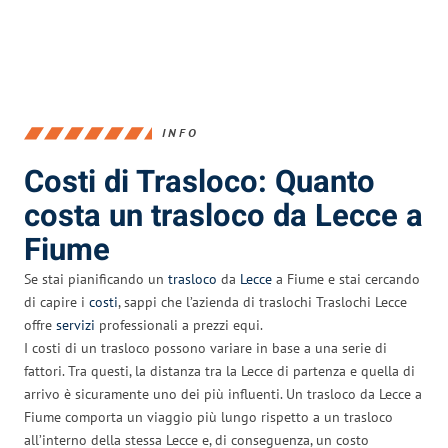
INFO
Costi di Trasloco: Quanto
costa un trasloco da Lecce a
Fiume
Se stai pianificando un
trasloco
da
Lecce
a Fiume e stai cercando
di capire i
costi
, sappi che l’azienda di traslochi Traslochi Lecce
offre
servizi
professionali a prezzi equi.
I costi di un trasloco possono variare in base a una serie di
fattori. Tra questi, la distanza tra la Lecce di partenza e quella di
arrivo è sicuramente uno dei più influenti. Un trasloco da Lecce a
Fiume comporta un viaggio più lungo rispetto a un trasloco
all’interno della stessa Lecce e, di conseguenza, un costo