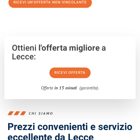
RICEVI UN'OFFERTA NON VINCOLANTE
100% non vincolante – Risposta garantita entro 15 minuti.
Ottieni
l'offerta migliore
a
Lecce:
RICEVI OFFERTA
Offerta
in 15 minuti
(garantita).
CHI SIAMO
Prezzi convenienti e servizio
eccellente da Lecce