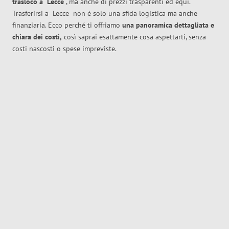
trasloco
a
Lecce
, ma anche di prezzi trasparenti ed equi.
Trasferirsi a
Lecce
non è solo una sfida logistica ma anche
finanziaria. Ecco perché ti offriamo
una panoramica dettagliata e
chiara dei costi,
così saprai esattamente cosa aspettarti, senza
costi nascosti o spese impreviste.