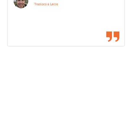
Trasloco a Lecce