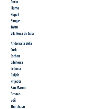
Porto
Fiume
Rugell
Skopje
Tartu
Vila Nova de Gaia
Andorra la Vella
Cork
Eschen
Gibilterra
Lisbona
Osijek
Prijedor
San Marino
Schaan
Soči
Thorshavn