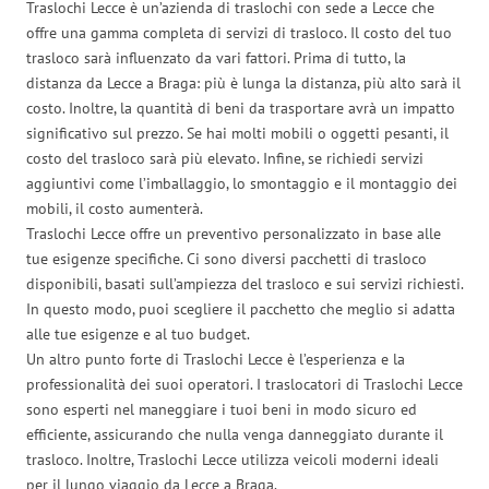
Traslochi Lecce è un’azienda di traslochi con sede a Lecce che
offre una gamma completa di servizi di trasloco. Il costo del tuo
trasloco sarà influenzato da vari fattori. Prima di tutto, la
distanza da Lecce a Braga: più è lunga la distanza, più alto sarà il
costo. Inoltre, la quantità di beni da trasportare avrà un impatto
significativo sul prezzo. Se hai molti mobili o oggetti pesanti, il
costo del trasloco sarà più elevato. Infine, se richiedi servizi
aggiuntivi come l’imballaggio, lo smontaggio e il montaggio dei
mobili, il costo aumenterà.
Traslochi Lecce offre un preventivo personalizzato in base alle
tue esigenze specifiche. Ci sono diversi pacchetti di trasloco
disponibili, basati sull’ampiezza del trasloco e sui servizi richiesti.
In questo modo, puoi scegliere il pacchetto che meglio si adatta
alle tue esigenze e al tuo budget.
Un altro punto forte di Traslochi Lecce è l’esperienza e la
professionalità dei suoi operatori. I traslocatori di Traslochi Lecce
sono esperti nel maneggiare i tuoi beni in modo sicuro ed
efficiente, assicurando che nulla venga danneggiato durante il
trasloco. Inoltre, Traslochi Lecce utilizza veicoli moderni ideali
per il lungo viaggio da Lecce a Braga.