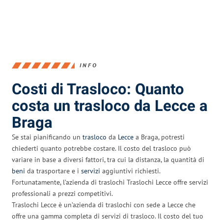
INFO
Costi di Trasloco: Quanto
costa un trasloco da Lecce a
Braga
Se stai pianificando un
trasloco
da
Lecce
a Braga, potresti
chiederti quanto potrebbe costare. Il costo del trasloco può
variare in base a diversi fattori, tra cui la distanza, la quantità di
beni
da trasportare e i
servizi
aggiuntivi richiesti.
Fortunatamente, l’azienda di traslochi Traslochi Lecce offre servizi
professionali a prezzi competitivi.
Traslochi Lecce è un’azienda di traslochi con sede a Lecce che
offre una gamma completa di servizi di trasloco. Il costo del tuo