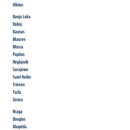
Vilnius
Banja Luka
Doboj
Kaunas
Mauren
Mosca
Paphos
Reykjavik
Sarajewo
Saint Helier
Triesen
Tuzla
Zenica
Braga
Douglas
Klaipéda