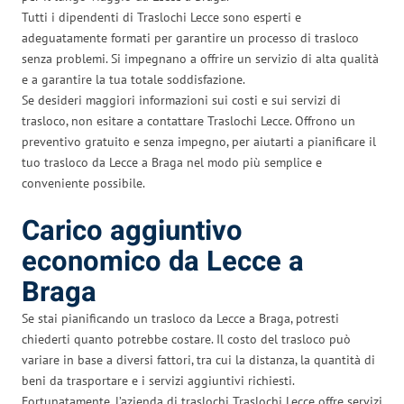
Tutti i dipendenti di Traslochi Lecce sono esperti e
adeguatamente formati per garantire un processo di trasloco
senza problemi. Si impegnano a offrire un servizio di alta qualità
e a garantire la tua totale soddisfazione.
Se desideri maggiori informazioni sui costi e sui servizi di
trasloco, non esitare a contattare Traslochi Lecce. Offrono un
preventivo gratuito e senza impegno, per aiutarti a pianificare il
tuo trasloco da Lecce a Braga nel modo più semplice e
conveniente possibile.
Carico aggiuntivo
economico da Lecce a
Braga
Se stai pianificando un trasloco da Lecce a Braga, potresti
chiederti quanto potrebbe costare. Il costo del trasloco può
variare in base a diversi fattori, tra cui la distanza, la quantità di
beni da trasportare e i servizi aggiuntivi richiesti.
Fortunatamente, l’azienda di traslochi Traslochi Lecce offre servizi