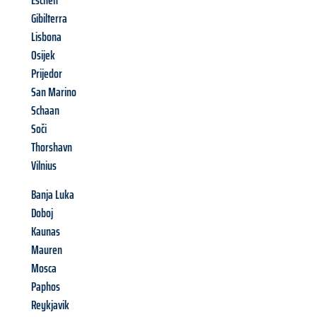
Eschen
Gibilterra
Lisbona
Osijek
Prijedor
San Marino
Schaan
Soči
Thorshavn
Vilnius
Banja Luka
Doboj
Kaunas
Mauren
Mosca
Paphos
Reykjavik