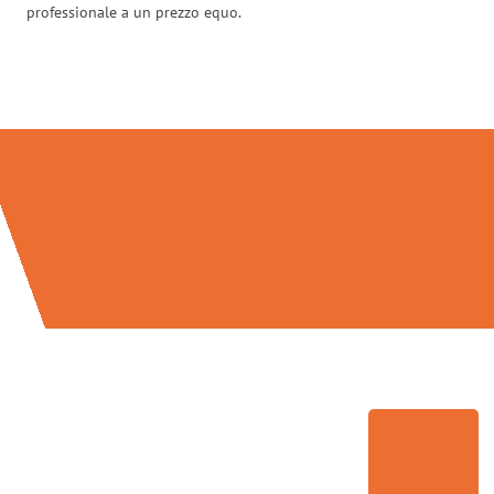
professionale a un prezzo equo.
Traslochi Lecce in numeri: