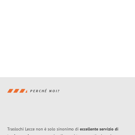
PERCHÉ NOI?
Traslochi Lecce non è solo sinonimo di
eccellente
servizio di