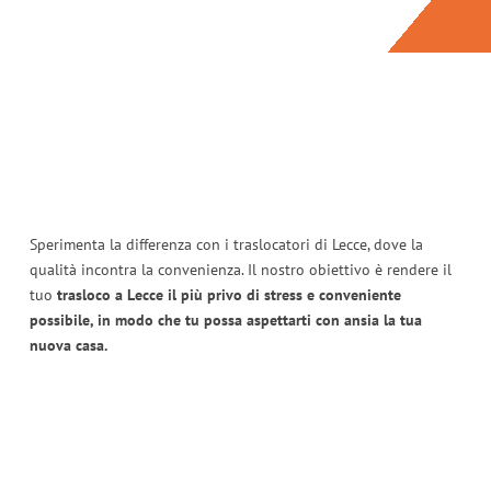
Sperimenta la differenza con i traslocatori di Lecce, dove la
qualità incontra la convenienza. Il nostro obiettivo è rendere il
tuo
trasloco a Lecce il più privo di stress e conveniente
possibile, in modo che tu possa aspettarti con ansia la tua
nuova casa.