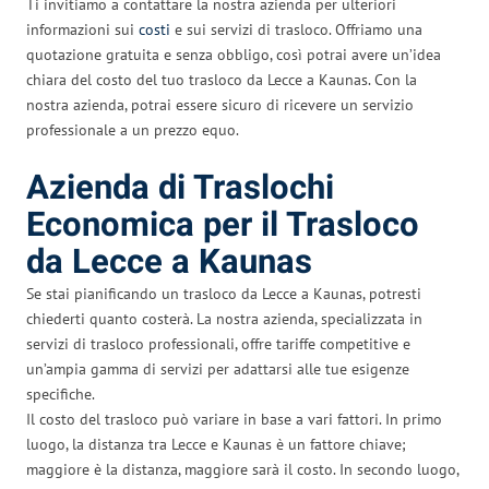
Ti invitiamo a contattare la nostra azienda per ulteriori
informazioni sui
costi
e sui servizi di trasloco. Offriamo una
quotazione gratuita e senza obbligo, così potrai avere un’idea
chiara del costo del tuo trasloco da Lecce a Kaunas. Con la
nostra azienda, potrai essere sicuro di ricevere un servizio
professionale a un prezzo equo.
Azienda di Traslochi
Economica per il Trasloco
da Lecce a Kaunas
Se stai pianificando un trasloco da Lecce a Kaunas, potresti
chiederti quanto costerà. La nostra azienda, specializzata in
servizi di trasloco professionali, offre tariffe competitive e
un’ampia gamma di servizi per adattarsi alle tue esigenze
specifiche.
Il costo del trasloco può variare in base a vari fattori. In primo
luogo, la distanza tra Lecce e Kaunas è un fattore chiave;
maggiore è la distanza, maggiore sarà il costo. In secondo luogo,