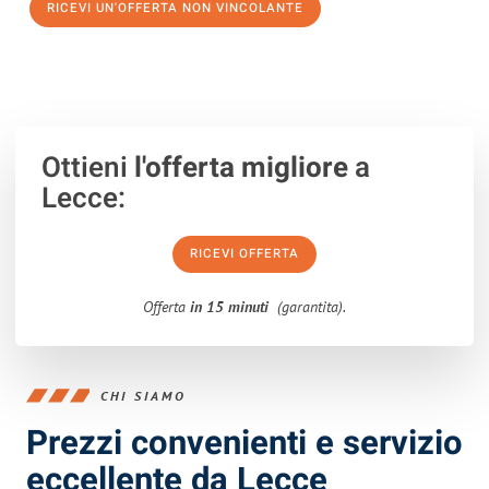
RICEVI UN'OFFERTA NON VINCOLANTE
100% non vincolante – Risposta garantita entro 15 minuti.
Ottieni
l'offerta migliore
a
Lecce:
RICEVI OFFERTA
Offerta
in 15 minuti
(garantita).
CHI SIAMO
Prezzi convenienti e servizio
eccellente da Lecce