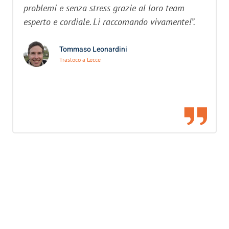
problemi e senza stress grazie al loro team
esperto e cordiale. Li raccomando vivamente!”.
Tommaso Leonardini
Trasloco a Lecce