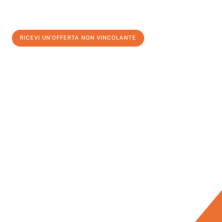
RICEVI UN'OFFERTA NON VINCOLANTE