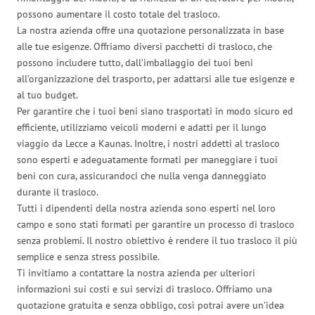
possono aumentare il costo totale del trasloco.
La nostra azienda offre una quotazione personalizzata in base
alle tue esigenze. Offriamo diversi pacchetti di trasloco, che
possono includere tutto, dall’imballaggio dei tuoi beni
all’organizzazione del trasporto, per adattarsi alle tue esigenze e
al tuo budget.
Per garantire che i tuoi beni siano trasportati in modo sicuro ed
efficiente, utilizziamo veicoli moderni e adatti per il lungo
viaggio da Lecce a Kaunas. Inoltre, i nostri addetti al trasloco
sono esperti e adeguatamente formati per maneggiare i tuoi
beni con cura, assicurandoci che nulla venga danneggiato
durante il trasloco.
Tutti i dipendenti della nostra azienda sono esperti nel loro
campo e sono stati formati per garantire un processo di trasloco
senza problemi. Il nostro obiettivo è rendere il tuo trasloco il più
semplice e senza stress possibile.
Ti invitiamo a contattare la nostra azienda per ulteriori
informazioni sui costi e sui servizi di trasloco. Offriamo una
quotazione gratuita e senza obbligo, così potrai avere un’idea