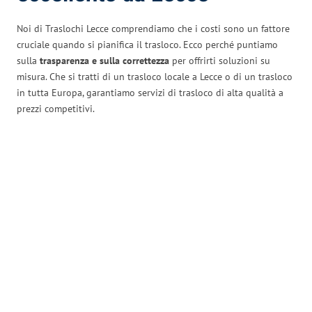
Noi di Traslochi Lecce comprendiamo che i costi sono un fattore
cruciale quando si pianifica il trasloco. Ecco perché puntiamo
sulla
trasparenza e sulla correttezza
per offrirti soluzioni su
misura. Che si tratti di un trasloco locale a Lecce o di un trasloco
in tutta Europa, garantiamo servizi di trasloco di alta qualità a
prezzi competitivi.