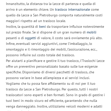
Innanzitutto, la distanza tra la Lecce di partenza e quella di
arrivo è un elemento chiave. Un
trasloco internazionale
come
quello da Lecce a San Pietroburgo comporta naturalmente costi
maggiori rispetto ad un trasloco locale.
Inoltre, la quantità di
beni
da trasportare influisce notevolmente
sul prezzo finale. Se si dispone di un gran numero di
mobili
pesanti o di
oggetti
di valore, il costo sarà ovviamente più alto.
Infine, eventuali servizi aggiuntivi, come l’imballaggio, lo
smontaggio e il rimontaggio dei mobili, l’assicurazione, ecc.,
possono influire sul costo totale del trasloco.
Per aiutarti a pianificare e gestire il tuo trasloco, l’Traslochi Lecce
offre un preventivo personalizzato basato sulle tue esigenze
specifiche. Disponiamo di diversi pacchetti di trasloco, che
possono variare in base all’ampiezza e ai servizi inclusi.
Vogliamo che tu possa fare affidamento su di noi per il tuo
trasloco da Lecce a San Pietroburgo. Per questo, tutti i nostri
traslocatori sono esperti e ben formati. Sono in grado di gestire i
tuoi beni in modo sicuro ed efficiente, garantendo che nulla
venga danneggiato. Inoltre, utilizziamo veicoli moderni e adatti