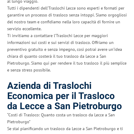
al lungo viaggio.
Tutti i dipendenti dell’Traslochi Lecce sono esperti e formati per
garantire un processo di trasloco senza intoppi. Siamo orgogliosi
del nostro team e confidiamo nella loro capacità di fornire un
servizio eccellente.
Ti invitiamo a contattare l’Traslochi Lecce per maggiori
informazioni sui costi e sui servizi di trasloco. Offriamo un
preventivo gratuito e senza impegno, così potrai avere un’idea
chiara di quanto costerà il tuo trasloco da Lecce a San
Pietroburgo. Siamo qui per rendere il tuo trasloco il più semplice
e senza stress possibile.
Azienda di Traslochi
Economica per il Trasloco
da Lecce a San Pietroburgo
“Costi di Trasloco: Quanto costa un trasloco da Lecce a San
Pietroburgo”
Se stai pianificando un trasloco da Lecce a San Pietroburgo e ti