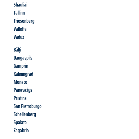
Shauliai
Tallinn
Triesenberg
Valletta
Vaduz
Bălți
Daugavpils
Gamprin
Kaliningrad
Monaco
Panevėžys
Pristina
San Pietroburgo
Schellenberg
Spalato
Zagabria