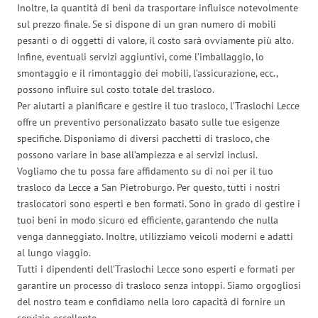
Inoltre, la quantità di beni da trasportare influisce notevolmente
sul prezzo finale. Se si dispone di un gran numero di mobili
pesanti o di oggetti di valore, il costo sarà ovviamente più alto.
Infine, eventuali servizi aggiuntivi, come l’imballaggio, lo
smontaggio e il rimontaggio dei mobili, l’assicurazione, ecc.,
possono influire sul costo totale del trasloco.
Per aiutarti a pianificare e gestire il tuo trasloco, l’Traslochi Lecce
offre un preventivo personalizzato basato sulle tue esigenze
specifiche. Disponiamo di diversi pacchetti di trasloco, che
possono variare in base all’ampiezza e ai servizi inclusi.
Vogliamo che tu possa fare affidamento su di noi per il tuo
trasloco da Lecce a San Pietroburgo. Per questo, tutti i nostri
traslocatori sono esperti e ben formati. Sono in grado di gestire i
tuoi beni in modo sicuro ed efficiente, garantendo che nulla
venga danneggiato. Inoltre, utilizziamo veicoli moderni e adatti
al lungo viaggio.
Tutti i dipendenti dell’Traslochi Lecce sono esperti e formati per
garantire un processo di trasloco senza intoppi. Siamo orgogliosi
del nostro team e confidiamo nella loro capacità di fornire un
servizio eccellente.