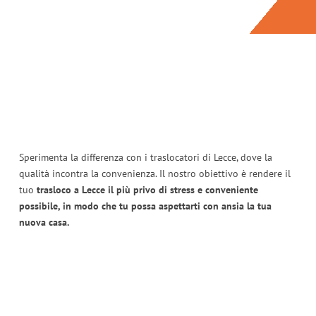
Sperimenta la differenza con i traslocatori di Lecce, dove la
qualità incontra la convenienza. Il nostro obiettivo è rendere il
tuo
trasloco a Lecce il più privo di stress e conveniente
possibile, in modo che tu possa aspettarti con ansia la tua
nuova casa.