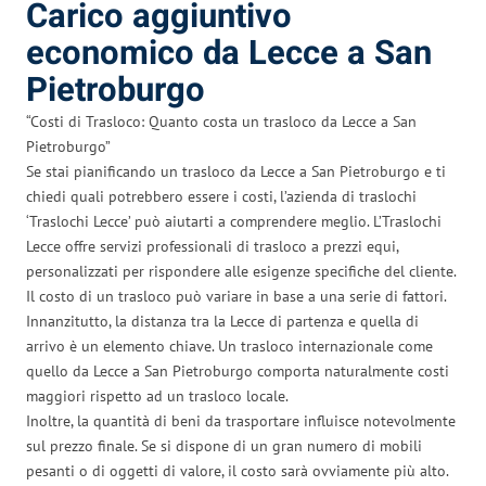
Carico aggiuntivo
economico da Lecce a San
Pietroburgo
“Costi di Trasloco: Quanto costa un trasloco da Lecce a San
Pietroburgo”
Se stai pianificando un trasloco da Lecce a San Pietroburgo e ti
chiedi quali potrebbero essere i costi, l’azienda di traslochi
‘Traslochi Lecce’ può aiutarti a comprendere meglio. L’Traslochi
Lecce offre servizi professionali di trasloco a prezzi equi,
personalizzati per rispondere alle esigenze specifiche del cliente.
Il costo di un trasloco può variare in base a una serie di fattori.
Innanzitutto, la distanza tra la Lecce di partenza e quella di
arrivo è un elemento chiave. Un trasloco internazionale come
quello da Lecce a San Pietroburgo comporta naturalmente costi
maggiori rispetto ad un trasloco locale.
Inoltre, la quantità di beni da trasportare influisce notevolmente
sul prezzo finale. Se si dispone di un gran numero di mobili
pesanti o di oggetti di valore, il costo sarà ovviamente più alto.