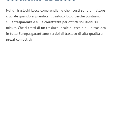
Noi di Traslochi Lecce comprendiamo che i costi sono un fattore
cruciale quando si pianifica il trasloco. Ecco perché puntiamo
sulla
trasparenza e sulla correttezza
per offrirti soluzioni su
misura. Che si tratti di un trasloco locale a Lecce o di un trasloco
in tutta Europa, garantiamo servizi di trasloco di alta qualità a
prezzi competitivi.