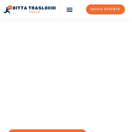
RICEVI OFFERTA
Ditta Traslochi Lecce
Servizi Traslochi Lecce
Costi e prezzi
TRASLOCHI LECCE
Traslochi Lecce
San Pietroburgo
Il tuo trasloco Lecce San Pietroburgo può essere così facile!
Sperimenta il nostro
servizio di prima classe
e assicurati i
migliori prezzi in Lecce
.
Richiedo ora la tua offerta personalizzata e fai il primo passo
verso un trasloco senza stress a San Pietroburgo