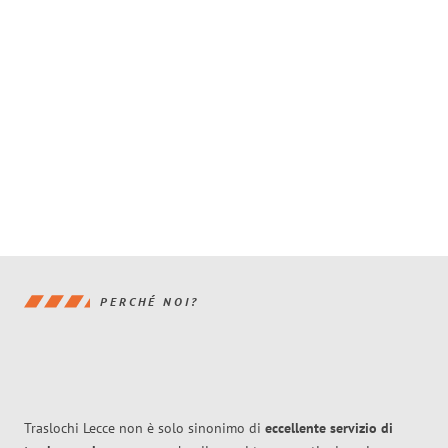
PERCHÉ NOI?
Traslochi Lecce non è solo sinonimo di
eccellente
servizio di