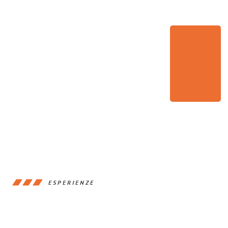
ESPERIENZE