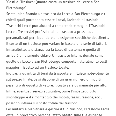
“Costi di Trasloco: Quanto costa un trasloco da Lecce a San
Pietroburgo”
Se stai pianificando un trasloco da Lecce a San Pietroburgo e ti
chiedi quali potrebbero essere i costi, l’azienda di traslochi
‘Traslochi Lecce’ può aiutarti a comprendere meglio. L’Traslochi
Lecce offre servizi professionali di trasloco a prezzi equi,
personalizzati per rispondere alle esigenze specifiche del cliente.
Il costo di un trasloco può variare in base a una serie di fattori.
Innanzitutto, la distanza tra la Lecce di partenza e quella di
arrivo è un elemento chiave. Un trasloco internazionale come
quello da Lecce a San Pietroburgo comporta naturalmente costi
maggiori rispetto ad un trasloco locale.
Inoltre, la quantità di beni da trasportare influisce notevolmente
sul prezzo finale. Se si dispone di un gran numero di mobili
pesanti o di oggetti di valore, il costo sarà ovviamente più alto.
Infine, eventuali servizi aggiuntivi, come l’imballaggio, lo
smontaggio e il rimontaggio dei mobili, l’assicurazione, ecc.,
possono influire sul costo totale del trasloco.
Per aiutarti a pianificare e gestire il tuo trasloco, l’Traslochi Lecce
offre un preventivo personalizzato basato sulle tue esigenze