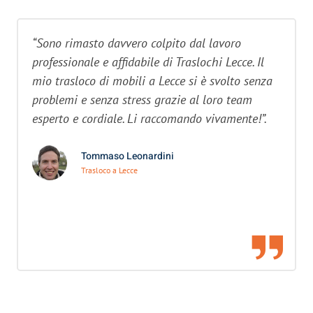
“Sono rimasto davvero colpito dal lavoro
professionale e affidabile di Traslochi Lecce. Il
mio trasloco di mobili a Lecce si è svolto senza
problemi e senza stress grazie al loro team
esperto e cordiale. Li raccomando vivamente!”.
Tommaso Leonardini
Trasloco a Lecce