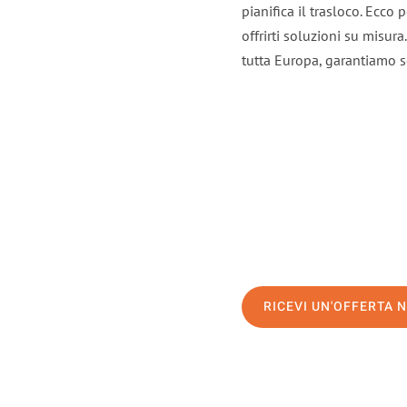
pianifica il trasloco. Ecco
offrirti soluzioni su misura
tutta Europa, garantiamo ser
RICEVI UN'OFFERTA 