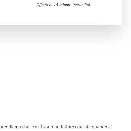
Offerta
in 15 minuti
(garantita).
prendiamo che i costi sono un fattore cruciale quando si