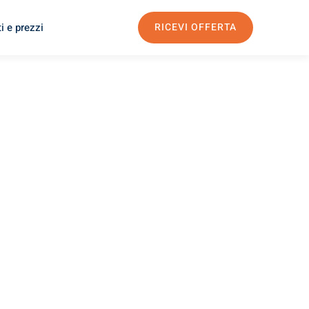
i e prezzi
RICEVI OFFERTA