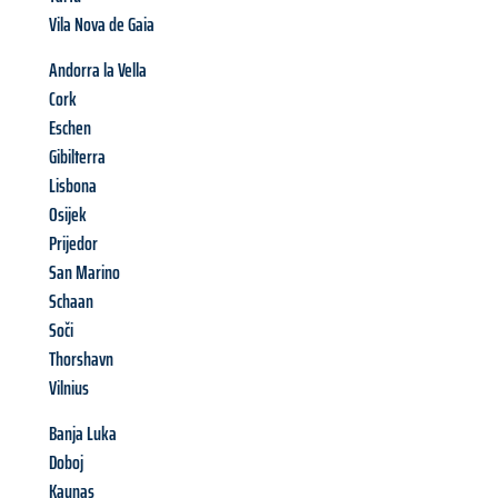
Vila Nova de Gaia
Andorra la Vella
Cork
Eschen
Gibilterra
Lisbona
Osijek
Prijedor
San Marino
Schaan
Soči
Thorshavn
Vilnius
Banja Luka
Doboj
Kaunas