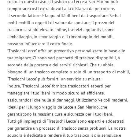
costo. In questo caso, il trasloco da Lecce a San Marino può
comportare costi extra dovuti alla distanza da percorrere.
Il secondo fattore è la quantità di beni da trasportare. Se hai
molti mobili o oggetti di valore da spostare, il prezzo del
trasloco sarà più elevato. Infine, i servizi aggiuntivi, come
l’imballaggio, lo smontaggio e il rimontaggio dei mobili,
possono influenzare il costo finale.
‘Traslochi Lecce’ offre un preventivo personalizzato in base alle
tue esigenze. Ci sono vari pacchetti di trasloco disponibili, a
seconda della portata e dei servizi richiesti. Che tu abbia
bisogno di un trasloco completo o solo di un trasporto di mobili,
‘Traslochi Lecce’ può fornirti un servizio su misura.
Inoltre, ‘Traslochi Lecce’ fornisce traslocatori esperti per
maneggiare i tuoi beni in modo sicuro ed efficiente,
assicurandosi che nulla si danneggi. Utilizziamo veicoli moderni,
ideali per il lungo viaggio da Lecce a San Marino, che
garantiscono la massima cura e sicurezza per i tuoi beni.
Tutti gli impiegati di ‘Traslochi Lecce’ sono esperti e addestrati
per garantire un processo di trasloco senza problemi. La nostra
squadra è dedicata a rendere il tuo trasloco il più semplice e