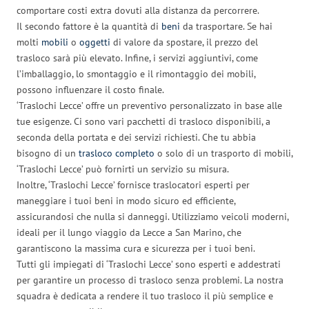
comportare costi extra dovuti alla distanza da percorrere.
Il secondo fattore è la quantità di
beni
da trasportare. Se hai
molti
mobili
o
oggetti
di valore da spostare, il prezzo del
trasloco sarà più elevato. Infine, i servizi aggiuntivi, come
l’imballaggio, lo smontaggio e il rimontaggio dei mobili,
possono influenzare il costo finale.
‘Traslochi Lecce’ offre un preventivo personalizzato in base alle
tue esigenze. Ci sono vari pacchetti di trasloco disponibili, a
seconda della portata e dei servizi richiesti. Che tu abbia
bisogno di un
trasloco completo
o solo di un trasporto di mobili,
‘Traslochi Lecce’ può fornirti un servizio su misura.
Inoltre, ‘Traslochi Lecce’ fornisce traslocatori esperti per
maneggiare i tuoi beni in modo sicuro ed efficiente,
assicurandosi che nulla si danneggi. Utilizziamo veicoli moderni,
ideali per il lungo viaggio da Lecce a San Marino, che
garantiscono la massima cura e sicurezza per i tuoi beni.
Tutti gli impiegati di ‘Traslochi Lecce’ sono esperti e addestrati
per garantire un processo di trasloco senza problemi. La nostra
squadra è dedicata a rendere il tuo trasloco il più semplice e