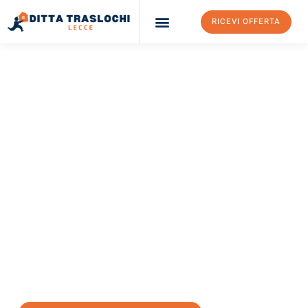
RICEVI OFFERTA
Ditta Traslochi Lecce
Servizi Traslochi Lecce
Costi e prezzi
TRASLOCHI LECCE
Traslochi Lecce
San Marino
Il tuo trasloco Lecce San Marino può essere così facile!
Sperimenta il nostro
servizio di prima classe
e assicurati i
migliori prezzi in Lecce
.
Richiedo ora la tua offerta personalizzata e fai il primo passo
verso un trasloco senza stress a San Marino