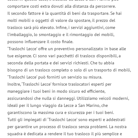
comportare costi extra dovuti alla distanza da percorrere.
Il secondo fattore è la quantità di beni da trasportare. Se hai
molti mobili o oggetti di valore da spostare, il prezzo del
trasloco sarà più elevato. Infine, i servizi aggiuntivi, come
l’imballaggio, lo smontaggio e il rimontaggio dei mobili,
possono influenzare il costo finale.
‘Traslochi Lecce’ offre un preventivo personalizzato in base alle
tue esigenze. Ci sono vari pacchetti di trasloco disponibili, a
seconda della portata e dei servizi richiesti. Che tu abbia
bisogno di un trasloco completo o solo di un trasporto di mobili,
‘Traslochi Lecce’ può fornirti un servizio su misura.
Inoltre, ‘Traslochi Lecce’ fornisce traslocatori esperti per
maneggiare i tuoi beni in modo sicuro ed efficiente,
assicurandosi che nulla si danneggi. Utilizziamo veicoli moderni,
ideali per il lungo viaggio da Lecce a San Marino, che
garantiscono la massima cura e sicurezza per i tuoi beni.
Tutti gli impiegati di ‘Traslochi Lecce’ sono esperti e addestrati
per garantire un processo di trasloco senza problemi. La nostra
squadra è dedicata a rendere il tuo trasloco il più semplice e