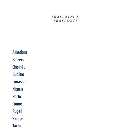
TRASLOCHI E
TRASPORTI​
Amadora
Balzers
Chișinău
Dublino
Limassol
Nicosia
Porto
Fiume
Rugell
Skopje
Tartu