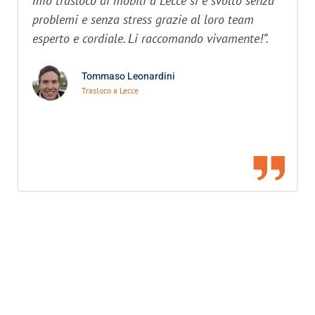
mio trasloco di mobili a Lecce si è svolto senza
problemi e senza stress grazie al loro team
esperto e cordiale. Li raccomando vivamente!”.
Tommaso Leonardini
Trasloco a Lecce