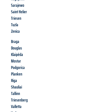
Sarajewo
Saint Helier
Triesen
Tuzla
Zenica
Braga
Douglas
Klaipéda
Mostar
Podgorica
Planken
Riga
Shauliai
Tallinn
Triesenberg
Valletta