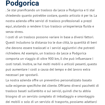
Podgorica
. Se stai pianificando un trasloco da Lecce a Podgorica e ti stai
chiedendo quanto potrebbe costare, questo articolo è per te. La
nostra azienda offre servizi di trasloco professionali a prezzi
equi, aiutando a rendere il tuo trasloco un’esperienza fluida e
senza stress.
I costi di un trasloco possono variare in base a diversi fattori.
Questi includono la distanza tra le due città, la quantità di beni
che devono essere traslocati e i servizi aggiuntivi che potresti
richiedere. Ad esempio, un trasloco da Lecce a Podgorica
comporta un viaggio di oltre 900 km, il che può influenzare i
costi totali. Inoltre, se hai molti mobili o articoli pesanti, questo
può aumentare i costi a causa del tempo e del lavoro extra
necessari per spostarli.
La nostra azienda offre un preventivo personalizzato basato
sulle esigenze specifiche del cliente. Offriamo diversi pacchetti di
trasloco basati sull’ambito e sui servizi, quindi che tu abbia
bisogno di un servizio completo di imballaggio e smontaggio
dei mobili o solo di un servizio di trasporto, possiamo adattarci