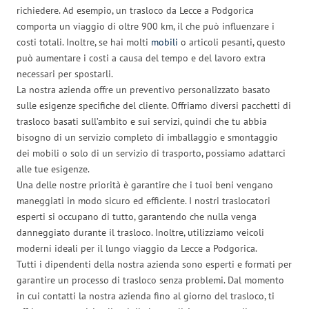
richiedere. Ad esempio, un trasloco da Lecce a Podgorica
comporta un viaggio di oltre 900 km, il che può influenzare i
costi totali. Inoltre, se hai molti
mobili
o articoli pesanti, questo
può aumentare i costi a causa del tempo e del lavoro extra
necessari per spostarli.
La nostra azienda offre un preventivo personalizzato basato
sulle esigenze specifiche del cliente. Offriamo diversi pacchetti di
trasloco basati sull’ambito e sui servizi, quindi che tu abbia
bisogno di un servizio completo di imballaggio e smontaggio
dei mobili o solo di un servizio di trasporto, possiamo adattarci
alle tue esigenze.
Una delle nostre priorità è garantire che i tuoi beni vengano
maneggiati in modo sicuro ed efficiente. I nostri traslocatori
esperti si occupano di tutto, garantendo che nulla venga
danneggiato durante il trasloco. Inoltre, utilizziamo veicoli
moderni ideali per il lungo viaggio da Lecce a Podgorica.
Tutti i dipendenti della nostra azienda sono esperti e formati per
garantire un processo di trasloco senza problemi. Dal momento
in cui contatti la nostra azienda fino al giorno del trasloco, ti