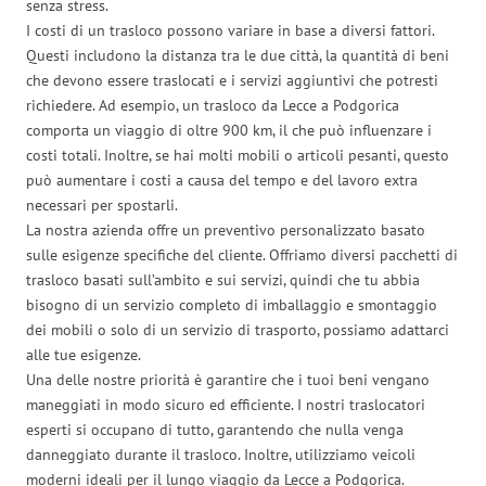
senza stress.
I costi di un trasloco possono variare in base a diversi fattori.
Questi includono la distanza tra le due città, la quantità di beni
che devono essere traslocati e i servizi aggiuntivi che potresti
richiedere. Ad esempio, un trasloco da Lecce a Podgorica
comporta un viaggio di oltre 900 km, il che può influenzare i
costi totali. Inoltre, se hai molti mobili o articoli pesanti, questo
può aumentare i costi a causa del tempo e del lavoro extra
necessari per spostarli.
La nostra azienda offre un preventivo personalizzato basato
sulle esigenze specifiche del cliente. Offriamo diversi pacchetti di
trasloco basati sull’ambito e sui servizi, quindi che tu abbia
bisogno di un servizio completo di imballaggio e smontaggio
dei mobili o solo di un servizio di trasporto, possiamo adattarci
alle tue esigenze.
Una delle nostre priorità è garantire che i tuoi beni vengano
maneggiati in modo sicuro ed efficiente. I nostri traslocatori
esperti si occupano di tutto, garantendo che nulla venga
danneggiato durante il trasloco. Inoltre, utilizziamo veicoli
moderni ideali per il lungo viaggio da Lecce a Podgorica.