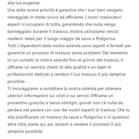
alle tue esigenze.
Una delle nostre priorità è garantire che i tuoi beni vengano
maneggiati in modo sicuro ed efficiente. I nostri traslocatori
esperti si occupano di tutto, garantendo che nulla venga
danneggiato durante il trasloco. Inoltre, utilizziamo veicoli
moderni ideali per il lungo viaggio da Lecce a Podgorica.
Tutti i dipendenti della nostra azienda sono esperti e formati per
garantire un processo di trasloco senza problemi. Dal momento
in cui contatti la nostra azienda fino al giorno del trasloco, ti
offriamo un servizio clienti di alta qualità e un team di
professionisti dedicati a rendere il tuo trasloco il più semplice
possibile.
Ti incoraggiamo a contattare la nostra azienda per ottenere
ulteriori informazioni sui costi e sui servizi. Offriamo un
preventivo gratuito e senza obblighi, quindi non c’è nulla da
perdere nel parlare con uno dei nostri esperti di trasloco. Che tu
stia pianificando un trasloco da Lecce a Podgorica o in qualsiasi
altra città, siamo qui per aiutarti a rendere il processo il più
semplice possibile.