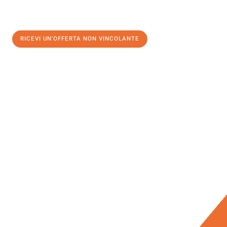
RICEVI UN'OFFERTA NON VINCOLANTE