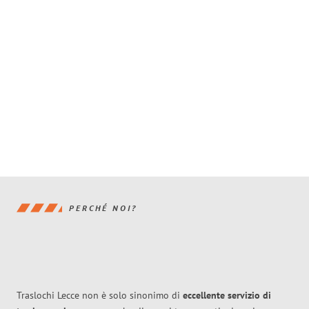
PERCHÉ NOI?
Traslochi Lecce non è solo sinonimo di
eccellente
servizio di