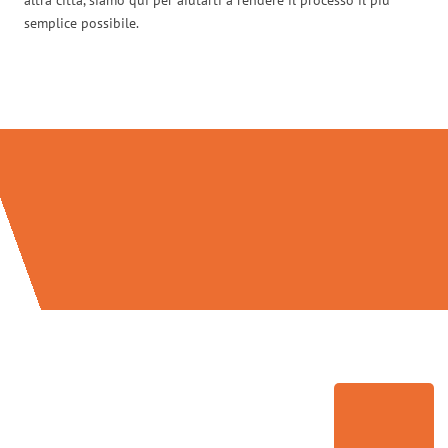
semplice possibile.
Traslochi Lecce in numeri: