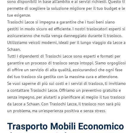
sono disponibili in base all’ambito e ai servizi richiesti. Questo ti
permette di scegliere la soluzione migliore per il tuo budget e le
tue esigenze.
Traslochi Lecce si impegna a garantire che i tuoi beni siano
gestiti in modo sicuro ed efficiente. I nostri traslocatori esperti si
assicureranno che nulla venga danneggiato durante il trasloco.
Utilizziamo veicoli moderni, ideali per il lungo viaggio da Lecce a
Schaan.
Tutti i dipendenti di Traslochi Lecce sono esperti e formati per
garantire un processo di trasloco senza intoppi. Siamo orgogliosi
di offrire un servizio di alta qualità, assicurandoci che ogni fase
del tuo trasloco sia gestita con la massima cura e attenzione.
Se vuoi saperne di più sui costi e i servizi di trasloco, ti invitiamo
a contattare Traslochi Lecce. Offriamo un preventivo gratuito e
senza impegno, per aiutarti a pianificare al meglio il tuo trasloco
da Lecce a Schaan. Con Traslochi Lecce, il trasloco non sarà più
un problema, ma un’esperienza positiva e senza stress.
Trasporto Mobili Economico