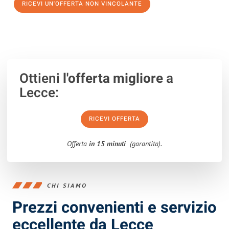
RICEVI UN'OFFERTA NON VINCOLANTE
100% non vincolante – Risposta garantita entro 15 minuti.
Ottieni
l'offerta migliore
a
Lecce:
RICEVI OFFERTA
Offerta
in 15 minuti
(garantita).
CHI SIAMO
Prezzi convenienti e servizio
eccellente da Lecce