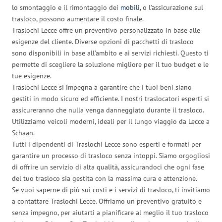
lo smontaggio e il rimontaggio dei
mobili
, o l’assicurazione sul
trasloco, possono aumentare il costo finale.
Traslochi Lecce offre un preventivo personalizzato in base alle
esigenze del cliente. Diverse opzioni di pacchetti di trasloco
sono disponibili in base all’ambito e ai servizi richiesti. Questo ti
permette di scegliere la soluzione migliore per il tuo budget e le
tue esigenze.
Traslochi Lecce si impegna a garantire che i tuoi beni siano
gestiti in modo sicuro ed efficiente. I nostri traslocatori esperti si
assicureranno che nulla venga danneggiato durante il trasloco.
Utilizziamo veicoli moderni, ideali per il lungo viaggio da Lecce a
Schaan.
Tutti i dipendenti di Traslochi Lecce sono esperti e formati per
garantire un processo di trasloco senza intoppi. Siamo orgogliosi
di offrire un servizio di alta qualità, assicurandoci che ogni fase
del tuo trasloco sia gestita con la massima cura e attenzione.
Se vuoi saperne di più sui costi e i servizi di trasloco, ti invitiamo
a contattare Traslochi Lecce. Offriamo un preventivo gratuito e
senza impegno, per aiutarti a pianificare al meglio il tuo trasloco