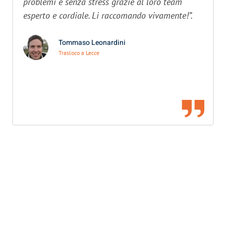
problemi e senza stress grazie al loro team
esperto e cordiale. Li raccomando vivamente!”.
Tommaso Leonardini
Trasloco a Lecce