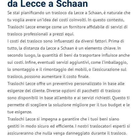
da Lecce a Schaan
Se stai pianificando un trasloco da Lecce a Schaan, è naturale che
tu voglia avere un’idea dei costi coinvolti. In questo contesto,
Traslochi Lecce emerge come un fornitore affidabile di servizi di
trasloco professionali a prezzi equi.
I costi del trasloco sono influenzati da diversi fattori. Prima di
tutto, la distanza da Lecce a Schaan è un elemento chiave. In
secondo luogo, la quantità di beni da trasportare influisce anche
sui costi. Infine, eventuali servizi aggiuntivi, come l’imballaggio,
lo smontaggio e il rimontaggio dei mobili, o l’assicurazione sul
trasloco, possono aumentare il costo finale.
Traslochi Lecce offre un preventivo personalizzato in base alle
esigenze del cliente. Diverse opzioni di pacchetti di trasloco
sono disponibili in base all’ambito e ai servizi richiesti. Questo ti
permette di scegliere la soluzione migliore per il tuo budget e le
tue esigenze.
Traslochi Lecce si impegna a garantire che i tuoi beni siano
gestiti in modo sicuro ed efficiente. I nostri traslocatori esperti si
assicureranno che nulla venga danneggiato durante il trasloco.