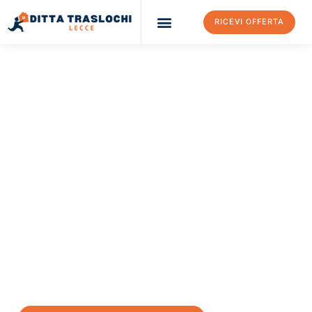
RICEVI OFFERTA
Ditta Traslochi Lecce
Servizi Traslochi Lecce
Costi e prezzi
TRASLOCHI LECCE
Traslochi Lecce
Schaan
Il tuo trasloco Lecce Schaan può essere così facile! Sperimenta il
nostro
servizio di prima classe
e assicurati i
migliori prezzi in
Lecce
.
Richiedo ora la tua offerta personalizzata e fai il primo passo
verso un trasloco senza stress a Schaan