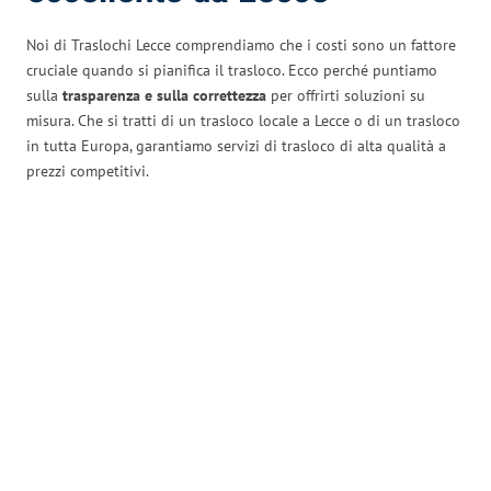
Noi di Traslochi Lecce comprendiamo che i costi sono un fattore
cruciale quando si pianifica il trasloco. Ecco perché puntiamo
sulla
trasparenza e sulla correttezza
per offrirti soluzioni su
misura. Che si tratti di un trasloco locale a Lecce o di un trasloco
in tutta Europa, garantiamo servizi di trasloco di alta qualità a
prezzi competitivi.