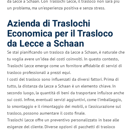
da Lecce a Schaan. Con Traslochi Lecce, il trasloco non sarà più
un problema, ma un’esperienza positiva e senza stress.
Azienda di Traslochi
Economica per il Trasloco
da Lecce a Schaan
Se stai pianificando un trasloco da Lecce a Schaan, è naturale che
tu voglia avere un’idea dei costi coinvolti. In questo contesto,
Traslochi Lecce emerge come un fornitore affidabile di servizi di
trasloco professionali a prezzi equi.
I costi del trasloco sono influenzati da diversi fattori. Prima di
tutto, la distanza da Lecce a Schaan è un elemento chiave. In
secondo luogo, la quantità di beni da trasportare influisce anche
sui costi. Infine, eventuali servizi aggiuntivi, come l’imballaggio,
lo smontaggio e il rimontaggio dei mobili, o l’assicurazione sul
trasloco, possono aumentare il costo finale.
Traslochi Lecce offre un preventivo personalizzato in base alle
esigenze del cliente. Diverse opzioni di pacchetti di trasloco