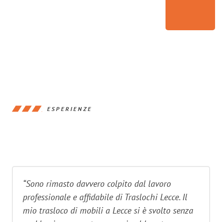
ESPERIENZE
“Sono rimasto davvero colpito dal lavoro
professionale e affidabile di Traslochi Lecce. Il
mio trasloco di mobili a Lecce si è svolto senza