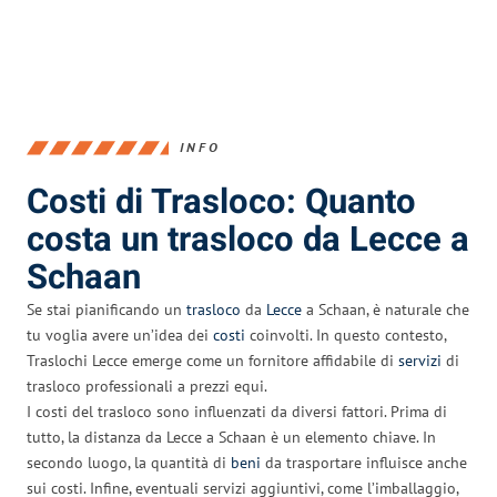
INFO
Costi di Trasloco: Quanto
costa un trasloco da Lecce a
Schaan
Se stai pianificando un
trasloco
da
Lecce
a Schaan, è naturale che
tu voglia avere un’idea dei
costi
coinvolti. In questo contesto,
Traslochi Lecce emerge come un fornitore affidabile di
servizi
di
trasloco professionali a prezzi equi.
I costi del trasloco sono influenzati da diversi fattori. Prima di
tutto, la distanza da Lecce a Schaan è un elemento chiave. In
secondo luogo, la quantità di
beni
da trasportare influisce anche
sui costi. Infine, eventuali servizi aggiuntivi, come l’imballaggio,