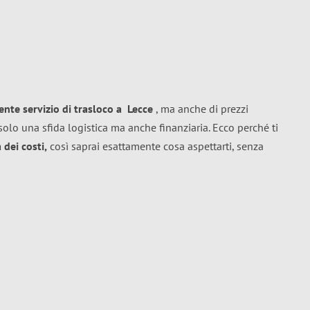
lente
servizio di trasloco
a
Lecce
, ma anche di prezzi
solo una sfida logistica ma anche finanziaria. Ecco perché ti
dei costi,
così saprai esattamente cosa aspettarti, senza