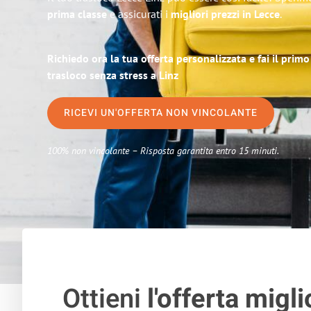
prima classe
e assicurati i
migliori prezzi in Lecce
.
Richiedo ora la tua offerta personalizzata e fai il prim
trasloco senza stress a Linz
RICEVI UN'OFFERTA NON VINCOLANTE
100% non vincolante – Risposta garantita entro 15 minuti.
Ottieni
l'offerta migli