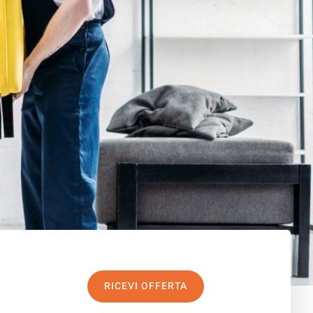
RICEVI OFFERTA