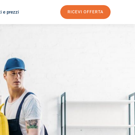
i e prezzi
RICEVI OFFERTA