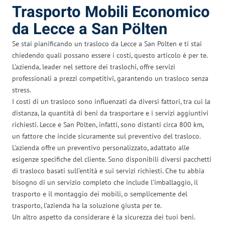
Trasporto Mobili Economico
da Lecce a San Pölten
Se stai pianificando un trasloco da Lecce a San Pölten e ti stai
chiedendo quali possano essere i costi, questo articolo è per te.
L’azienda, leader nel settore dei traslochi, offre servizi
professionali a prezzi competitivi, garantendo un trasloco senza
stress.
I costi di un trasloco sono influenzati da diversi fattori, tra cui la
distanza, la quantità di beni da trasportare e i servizi aggiuntivi
richiesti. Lecce e San Pölten, infatti, sono distanti circa 800 km,
un fattore che incide sicuramente sul preventivo del trasloco.
L’azienda offre un preventivo personalizzato, adattato alle
esigenze specifiche del cliente. Sono disponibili diversi pacchetti
di trasloco basati sull’entità e sui servizi richiesti. Che tu abbia
bisogno di un servizio completo che include l’imballaggio, il
trasporto e il montaggio dei mobili, o semplicemente del
trasporto, l’azienda ha la soluzione giusta per te.
Un altro aspetto da considerare è la sicurezza dei tuoi beni.