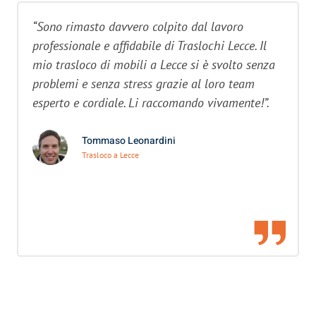
“Sono rimasto davvero colpito dal lavoro
professionale e affidabile di Traslochi Lecce. Il
mio trasloco di mobili a Lecce si è svolto senza
problemi e senza stress grazie al loro team
esperto e cordiale. Li raccomando vivamente!”.
Tommaso Leonardini
Trasloco a Lecce