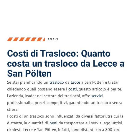
INFO
Costi di Trasloco: Quanto
costa un trasloco da Lecce a
San Pölten
Se stai pianificando un
trasloco
da
Lecce
a San Pölten e ti stai
chiedendo quali possano essere i
costi
, questo articolo è per te.
L’azienda, leader nel settore dei traslochi, offre
servizi
professionali a prezzi competitivi, garantendo un trasloco senza
stress.
I costi di un trasloco sono influenzati da diversi fattori, tra cui la
distanza, la quantità di
beni
da trasportare e i servizi aggiuntivi
richiesti. Lecce e San Pölten, infatti, sono distanti circa 800 km,