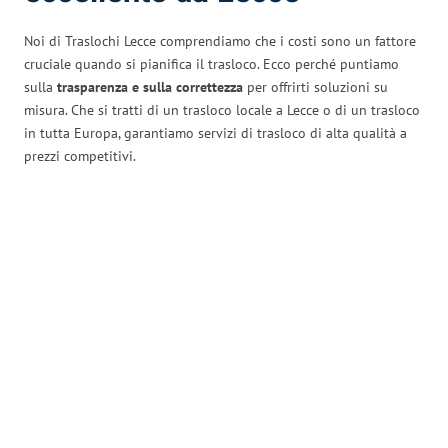
Noi di Traslochi Lecce comprendiamo che i costi sono un fattore
cruciale quando si pianifica il trasloco. Ecco perché puntiamo
sulla
trasparenza e sulla correttezza
per offrirti soluzioni su
misura. Che si tratti di un trasloco locale a Lecce o di un trasloco
in tutta Europa, garantiamo servizi di trasloco di alta qualità a
prezzi competitivi.