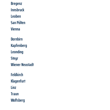
Bregenz
Innsbruck
Leoben
San Pölten
Vienna
Dornbirn
Kapfenberg
Leonding
Steyr
Wiener Neustadt
Feldkirch
Klagenfurt
Linz
Traun
Wolfsberg