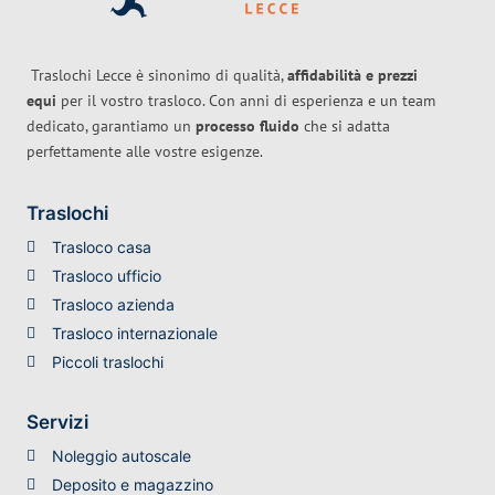
Traslochi Lecce è sinonimo di qualità,
affidabilità e prezzi
equi
per il vostro trasloco. Con anni di esperienza e un team
dedicato, garantiamo un
processo fluido
che si adatta
perfettamente alle vostre esigenze.
Traslochi
Trasloco casa
Trasloco ufficio
Trasloco azienda
Trasloco internazionale
Piccoli traslochi
Servizi
Noleggio autoscale
Deposito e magazzino