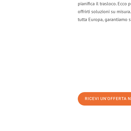
pianifica il trasloco. Ecco
offrirti soluzioni su misura
tutta Europa, garantiamo ser
RICEVI UN'OFFERTA 