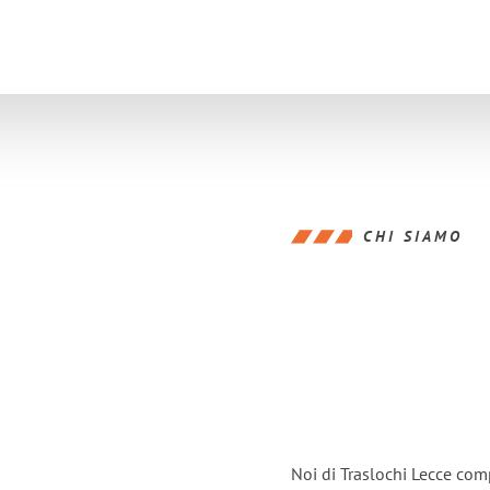
CHI SIAMO
Noi di Traslochi Lecce com