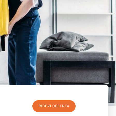
RICEVI OFFERTA