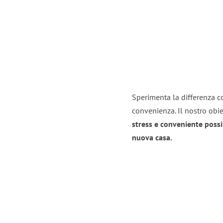
Sperimenta la differenza co
convenienza. Il nostro obie
stress e conveniente possi
nuova casa.