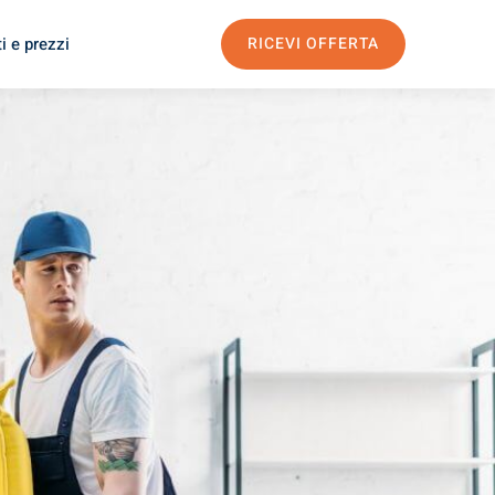
i e prezzi
RICEVI OFFERTA