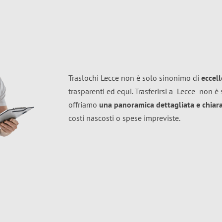
Traslochi Lecce non è solo sinonimo di
eccel
trasparenti ed equi. Trasferirsi a
Lecce
non è 
offriamo
una panoramica dettagliata e chiara 
costi nascosti o spese impreviste.