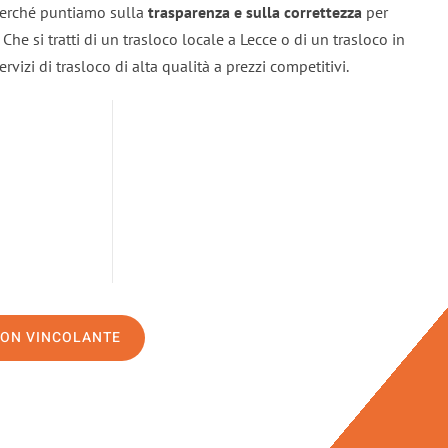
 perché puntiamo sulla
trasparenza e sulla correttezza
per
. Che si tratti di un trasloco locale a Lecce o di un trasloco in
vizi di trasloco di alta qualità a prezzi competitivi.
NON VINCOLANTE