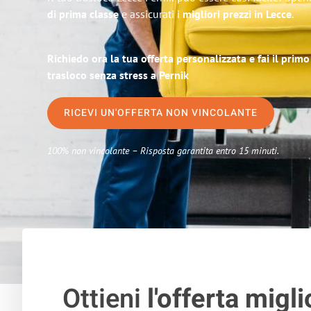
di prima classe
e assicurati i
migliori prezzi in Lecce
.
Richiedo ora la tua offerta personalizzata e fai il prim
trasloco senza stress a Pernik
RICEVI UN'OFFERTA NON VINCOLANTE
100% non vincolante – Risposta garantita entro 15 minuti.
Ottieni
l'offerta migli