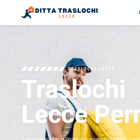
TRASLOCHI LECCE
Traslochi
Lecce
Per
Il tuo trasloco Lecce Pernik può essere così facile! Sper