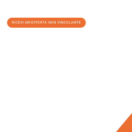
RICEVI UN'OFFERTA NON VINCOLANTE