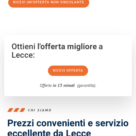
RICEVI UN'OFFERTA NON VINCOLANTE
100% non vincolante – Risposta garantita entro 15 minuti.
Ottieni
l'offerta migliore
a
Lecce:
RICEVI OFFERTA
Offerta
in 15 minuti
(garantita).
CHI SIAMO
Prezzi convenienti e servizio
eccellente da Lecce