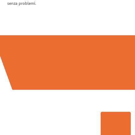
senza problemi.
Traslochi Lecce in numeri: