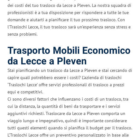
dei costi del tuo trasloco da Lecce a Pleven. La nostra squadra di
professionisti è a tua disposizione per rispondere a tutte le tue
domande e aiutarti a pianificare il tuo prossimo trasloco. Con
l’Traslochi Lecce, il tuo trasloco sarà un’esperienza senza stress e
senza problemi.
Trasporto Mobili Economico
da Lecce a Pleven
Stai pianificando un trasloco da Lecce a Pleven e stai cercando di
capire quali potrebbero essere i costi? L’azienda di traslochi
‘Traslochi Lecce’ offre servizi professionali di trasloco a prezzi
equi e competitivi.
Ci sono diversi fattori che influenzano i costi di un trasloco, tra
cui la distanza, la quantità di beni da trasportare e i servizi
aggiuntivi richiesti. Traslocare da Lecce a Pleven comporta un
viaggio lungo e impegnativo, quindi è importante considerare
tutti questi elementi quando si pianifica il budget per il trasloco.
L’Traslochi Lecce offre un preventivo personalizzato in base alle