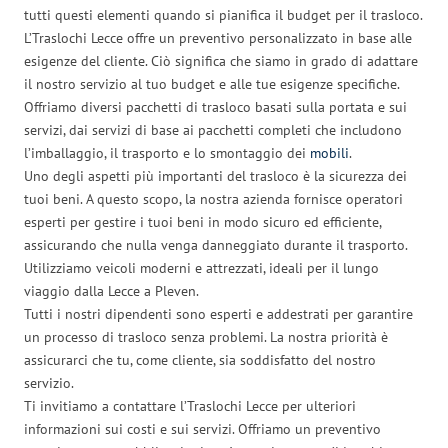
tutti questi elementi quando si pianifica il budget per il trasloco.
L’Traslochi Lecce offre un preventivo personalizzato in base alle
esigenze del cliente. Ciò significa che siamo in grado di adattare
il nostro servizio al tuo budget e alle tue esigenze specifiche.
Offriamo diversi pacchetti di trasloco basati sulla portata e sui
servizi, dai servizi di base ai pacchetti completi che includono
l’imballaggio, il trasporto e lo smontaggio dei
mobili
.
Uno degli aspetti più importanti del trasloco è la sicurezza dei
tuoi beni. A questo scopo, la nostra azienda fornisce operatori
esperti per gestire i tuoi beni in modo sicuro ed efficiente,
assicurando che nulla venga danneggiato durante il trasporto.
Utilizziamo veicoli moderni e attrezzati, ideali per il lungo
viaggio dalla Lecce a Pleven.
Tutti i nostri dipendenti sono esperti e addestrati per garantire
un processo di trasloco senza problemi. La nostra priorità è
assicurarci che tu, come cliente, sia soddisfatto del nostro
servizio.
Ti invitiamo a contattare l’Traslochi Lecce per ulteriori
informazioni sui costi e sui servizi. Offriamo un preventivo