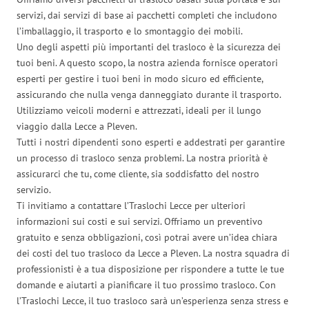
servizi, dai servizi di base ai pacchetti completi che includono
l’imballaggio, il trasporto e lo smontaggio dei mobili.
Uno degli aspetti più importanti del trasloco è la sicurezza dei
tuoi beni. A questo scopo, la nostra azienda fornisce operatori
esperti per gestire i tuoi beni in modo sicuro ed efficiente,
assicurando che nulla venga danneggiato durante il trasporto.
Utilizziamo veicoli moderni e attrezzati, ideali per il lungo
viaggio dalla Lecce a Pleven.
Tutti i nostri dipendenti sono esperti e addestrati per garantire
un processo di trasloco senza problemi. La nostra priorità è
assicurarci che tu, come cliente, sia soddisfatto del nostro
servizio.
Ti invitiamo a contattare l’Traslochi Lecce per ulteriori
informazioni sui costi e sui servizi. Offriamo un preventivo
gratuito e senza obbligazioni, così potrai avere un’idea chiara
dei costi del tuo trasloco da Lecce a Pleven. La nostra squadra di
professionisti è a tua disposizione per rispondere a tutte le tue
domande e aiutarti a pianificare il tuo prossimo trasloco. Con
l’Traslochi Lecce, il tuo trasloco sarà un’esperienza senza stress e