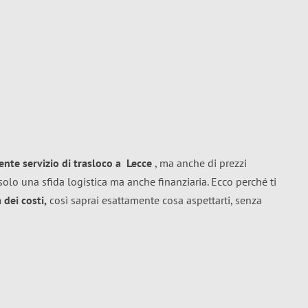
lente
servizio di trasloco
a
Lecce
, ma anche di prezzi
solo una sfida logistica ma anche finanziaria. Ecco perché ti
dei costi,
così saprai esattamente cosa aspettarti, senza