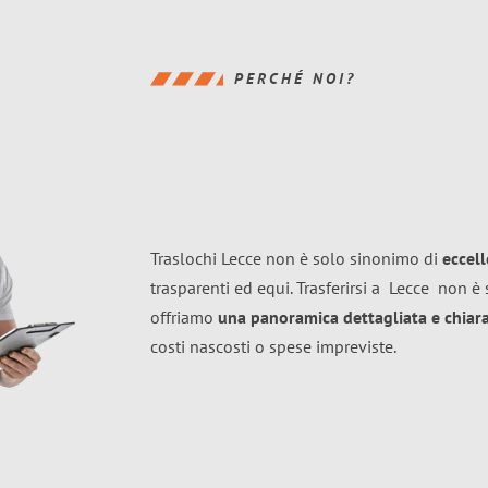
PERCHÉ NOI?
Traslochi Lecce non è solo sinonimo di
eccel
trasparenti ed equi. Trasferirsi a
Lecce
non è 
offriamo
una panoramica dettagliata e chiara 
costi nascosti o spese impreviste.