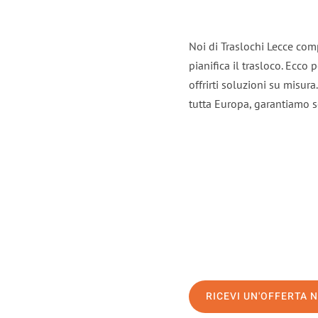
Noi di Traslochi Lecce com
pianifica il trasloco. Ecco
offrirti soluzioni su misura
tutta Europa, garantiamo ser
RICEVI UN'OFFERTA 