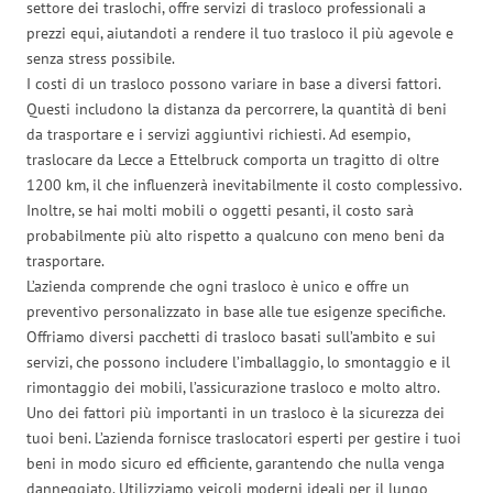
settore dei traslochi, offre servizi di trasloco professionali a
prezzi equi, aiutandoti a rendere il tuo trasloco il più agevole e
senza stress possibile.
I costi di un trasloco possono variare in base a diversi fattori.
Questi includono la distanza da percorrere, la quantità di beni
da trasportare e i servizi aggiuntivi richiesti. Ad esempio,
traslocare da Lecce a Ettelbruck comporta un tragitto di oltre
1200 km, il che influenzerà inevitabilmente il costo complessivo.
Inoltre, se hai molti mobili o oggetti pesanti, il costo sarà
probabilmente più alto rispetto a qualcuno con meno beni da
trasportare.
L’azienda comprende che ogni trasloco è unico e offre un
preventivo personalizzato in base alle tue esigenze specifiche.
Offriamo diversi pacchetti di trasloco basati sull’ambito e sui
servizi, che possono includere l’imballaggio, lo smontaggio e il
rimontaggio dei mobili, l’assicurazione trasloco e molto altro.
Uno dei fattori più importanti in un trasloco è la sicurezza dei
tuoi beni. L’azienda fornisce traslocatori esperti per gestire i tuoi
beni in modo sicuro ed efficiente, garantendo che nulla venga
danneggiato. Utilizziamo veicoli moderni ideali per il lungo