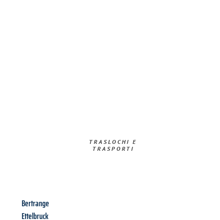
TRASLOCHI E
TRASPORTI​
Bertrange
Ettelbruck