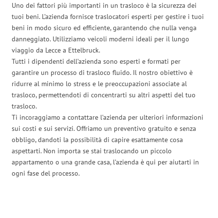
Uno dei fattori più importanti in un trasloco è la sicurezza dei
tuoi beni. L’azienda fornisce traslocatori esperti per gestire i tuoi
beni in modo sicuro ed efficiente, garantendo che nulla venga
danneggiato. Utilizziamo veicoli moderni ideali per il lungo
viaggio da Lecce a Ettelbruck.
Tutti i dipendenti dell’azienda sono esperti e formati per
garantire un processo di trasloco fluido. Il nostro obiettivo è
ridurre al minimo lo stress e le preoccupazioni associate al
trasloco, permettendoti di concentrarti su altri aspetti del tuo
trasloco.
Ti incoraggiamo a contattare l’azienda per ulteriori informazioni
sui costi e sui servizi. Offriamo un preventivo gratuito e senza
obbligo, dandoti la possibilità di capire esattamente cosa
aspettarti. Non importa se stai traslocando un piccolo
appartamento o una grande casa, l’azienda è qui per aiutarti in
ogni fase del processo.
Traslochi Lecce in numeri: