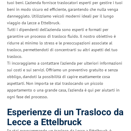
tuoi beni. L’azienda fornisce traslocatori esperti per gestire i tuoi
beni in modo sicuro ed efficiente, garantendo che nulla venga
danneggiato. Utilizziamo veicoli moderni ideali per il lungo
viaggio da Lecce a Ettelbruck.
Tutti i dipendenti dell’azienda sono esperti e formati per
garantire un processo di trasloco fluido. Il nostro obiettivo è
ridurre al minimo lo stress e le preoccupazioni associate al
trasloco, permettendoti di concentrarti su altri aspetti del tuo
trasloco.
Ti incoraggiamo a contattare l’azienda per ulteriori informazioni
sui costi e sui servizi. Offriamo un preventivo gratuito e senza
obbligo, dandoti la possibilità di capire esattamente cosa
aspettarti. Non importa se stai traslocando un piccolo
appartamento o una grande casa, l’azienda è qui per aiutarti in
ogni fase del processo.
Esperienze di un Trasloco da
Lecce a Ettelbruck
Se stai programmando un trasloco da Lecce a Ettelbruck, è