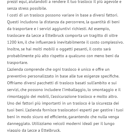
prezzi equi, aiutandoti a rendere il tuo trasloco il più agevole e
senza stress possibile.
I costi di un trasloco possono variare in base a diversi fattori.
Questi includono la distanza da percorrere, la quantità di beni
da trasportare e i servizi aggiuntivi richiesti. Ad esempio,
traslocare da Lecce a Ettelbruck comporta un tragitto di oltre
1200 km, il che influenzerà inevitabilmente il costo complessivo.
Inoltre, se hai molti mobili o oggetti pesanti, il costo sarà
probabilmente più alto rispetto a qualcuno con meno beni da
trasportare.
L’azienda comprende che ogni trasloco è unico e offre un
preventivo personalizzato in base alle tue esigenze specifiche.
Offriamo diversi pacchetti di trasloco basati sull’ambito e sui
servizi, che possono includere l’imballaggio, lo smontaggio e il
rimontaggio dei mobili, l’assicurazione trasloco e molto altro.
Uno dei fattori più importanti in un trasloco è la sicurezza dei
tuoi beni. L’azienda fornisce traslocatori esperti per gestire i tuoi
beni in modo sicuro ed efficiente, garantendo che nulla venga
danneggiato. Utilizziamo veicoli moderni ideali per il lungo
viaggio da Lecce a Ettelbruck.