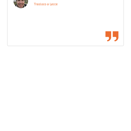
Trasloco a Lecce