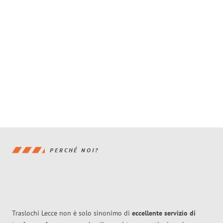
PERCHÉ NOI?
Traslochi Lecce non è solo sinonimo di
eccellente
servizio di