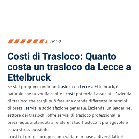
INFO
Costi di Trasloco: Quanto
costa un trasloco da Lecce a
Ettelbruck
Se stai programmando un
trasloco
da
Lecce
a Ettelbruck, è
naturale che tu voglia capire i
costi
potenziali associati. L’azienda
di trasloco che scegli può fare una grande differenza in termini
di prezzi,
servizi
e soddisfazione generale. L’azienda, un leader nel
settore dei traslochi, offre servizi di trasloco professionali a
prezzi equi, aiutandoti a rendere il tuo trasloco il più agevole e
senza stress possibile.
I costi di un trasloco possono variare in base a diversi fattori.