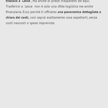
trasloco
a
Lecce
, ma anche di prezzi trasparenti ed equi.
Trasferirsi a
Lecce
non è solo una sfida logistica ma anche
finanziaria. Ecco perché ti offriamo
una panoramica dettagliata e
chiara dei costi,
così saprai esattamente cosa aspettarti, senza
costi nascosti o spese impreviste.