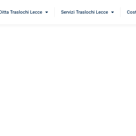
Ditta Traslochi Lecce
Servizi Traslochi Lecce
Cost