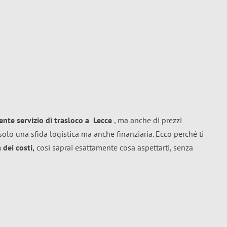
lente
servizio di trasloco
a
Lecce
, ma anche di prezzi
solo una sfida logistica ma anche finanziaria. Ecco perché ti
dei costi,
così saprai esattamente cosa aspettarti, senza