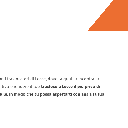
n i traslocatori di Lecce, dove la qualità incontra la
ttivo è rendere il tuo
trasloco a Lecce il più privo di
bile, in modo che tu possa aspettarti con ansia la tua