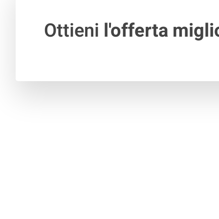
Ottieni
l'offerta migli