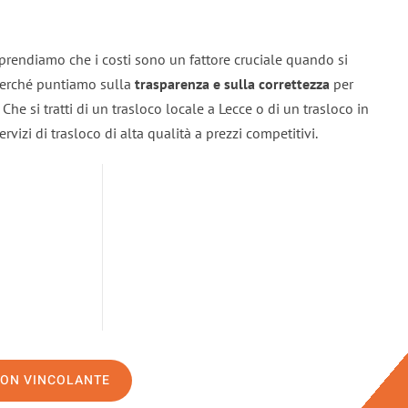
prendiamo che i costi sono un fattore cruciale quando si
 perché puntiamo sulla
trasparenza e sulla correttezza
per
. Che si tratti di un trasloco locale a Lecce o di un trasloco in
vizi di trasloco di alta qualità a prezzi competitivi.
NON VINCOLANTE