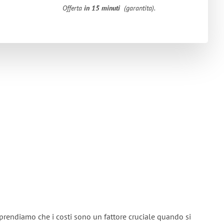
Offerta
in 15 minuti
(garantita).
prendiamo che i costi sono un fattore cruciale quando si