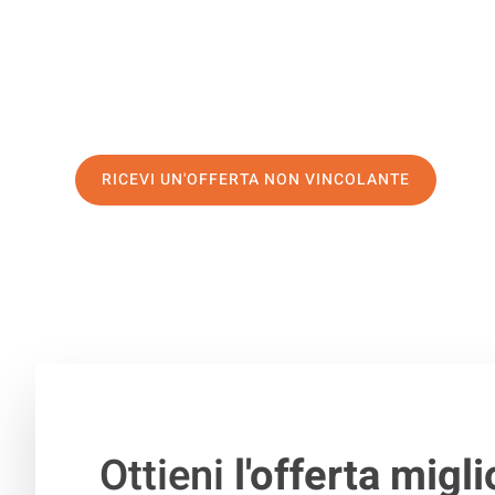
di prima classe
e assicurati i
migliori prezzi in Lecce
.
Richiedo ora la tua offerta personalizzata e fai il prim
trasloco senza stress a Prešov
RICEVI UN'OFFERTA NON VINCOLANTE
100% non vincolante – Risposta garantita entro 15 minuti.
Ottieni
l'offerta migli