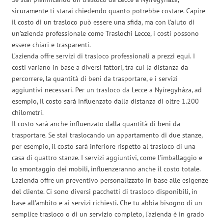
sicuramente ti starai chiedendo quanto potrebbe costare. Capire
il costo di un trasloco può essere una sfida, ma con l’aiuto di
un’azienda professionale come Traslochi Lecce, i costi possono
essere chiari e trasparenti.
L’azienda offre servizi di trasloco professionali a prezzi equi. I
costi variano in base a diversi fattori, tra cui la distanza da
percorrere, la quantità di beni da trasportare, e i servizi
aggiuntivi necessari. Per un trasloco da Lecce a Nyíregyháza, ad
esempio, il costo sarà influenzato dalla distanza di oltre 1.200
chilometri.
Il costo sarà anche influenzato dalla quantità di beni da
trasportare. Se stai traslocando un appartamento di due stanze,
per esempio, il costo sarà inferiore rispetto al trasloco di una
casa di quattro stanze. I servizi aggiuntivi, come l’imballaggio e
lo smontaggio dei mobili, influenzeranno anche il costo totale.
L’azienda offre un preventivo personalizzato in base alle esigenze
del cliente. Ci sono diversi pacchetti di trasloco disponibili, in
base all’ambito e ai servizi richiesti. Che tu abbia bisogno di un
semplice trasloco o di un servizio completo, l’azienda è in grado