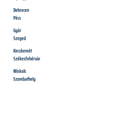
Debrecen
Pécs
Győr
Szeged
Kecskemét
Székesfehérvár
Miskolc
Szombathely
Richiedi ora la tua