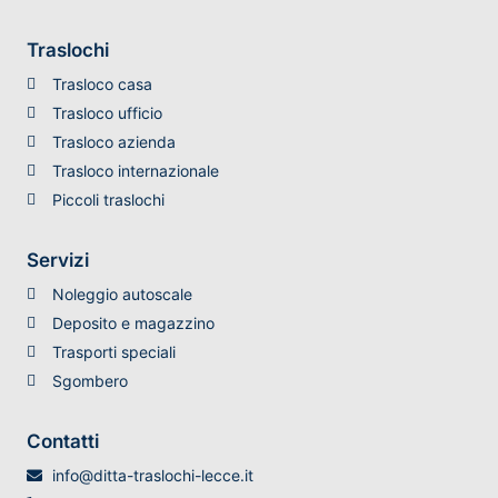
Traslochi
Trasloco casa
Trasloco ufficio
Trasloco azienda
Trasloco internazionale
Piccoli traslochi
Servizi
Noleggio autoscale
Deposito e magazzino
Trasporti speciali
Sgombero
Contatti
info@ditta-traslochi-lecce.it