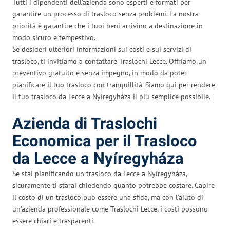
Tutti i dipendenti dell’azienda sono esperti e formati per
garantire un processo di trasloco senza problemi. La nostra
priorità è garantire che i tuoi beni arrivino a destinazione in
modo sicuro e tempestivo.
Se desideri ulteriori informazioni sui costi e sui servizi di
trasloco, ti invitiamo a contattare Traslochi Lecce. Offriamo un
preventivo gratuito e senza impegno, in modo da poter
pianificare il tuo trasloco con tranquillità. Siamo qui per rendere
il tuo trasloco da Lecce a Nyíregyháza il più semplice possibile.
Azienda di Traslochi
Economica per il Trasloco
da Lecce a Nyíregyháza
Se stai pianificando un trasloco da Lecce a Nyíregyháza,
sicuramente ti starai chiedendo quanto potrebbe costare. Capire
il costo di un trasloco può essere una sfida, ma con l’aiuto di
un’azienda professionale come Traslochi Lecce, i costi possono
essere chiari e trasparenti.