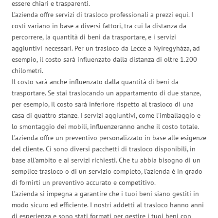
essere chiari e trasparenti.
L’azienda offre servizi di trasloco professionali a prezzi equi. I
costi variano in base a diversi fattori, tra cui la distanza da
percorrere, la quantità di beni da trasportare, e i servizi
aggiuntivi necessari. Per un trasloco da Lecce a Nyíregyháza, ad
esempio, il costo sarà influenzato dalla distanza di oltre 1.200
chilometri.
Il costo sarà anche influenzato dalla quantità di beni da
trasportare. Se stai traslocando un appartamento di due stanze,
per esempio, il costo sarà inferiore rispetto al trasloco di una
casa di quattro stanze. I servizi aggiuntivi, come l’imballaggio e
lo smontaggio dei mobili, influenzeranno anche il costo totale.
L’azienda offre un preventivo personalizzato in base alle esigenze
del cliente. Ci sono diversi pacchetti di trasloco disponibili, in
base all’ambito e ai servizi richiesti. Che tu abbia bisogno di un
semplice trasloco o di un servizio completo, l’azienda è in grado
di fornirti un preventivo accurato e competitivo.
L’azienda si impegna a garantire che i tuoi beni siano gestiti in
modo sicuro ed efficiente. I nostri addetti al trasloco hanno anni
di esperienza e sono stati formati per gestire i tuoi beni con