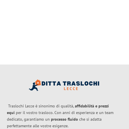
Traslochi Lecce è sinonimo di qualità,
affidabilità e prezzi
equi
per il vostro trasloco. Con anni di esperienza e un team
dedicato, garantiamo un
processo fluido
che si adatta
perfettamente alle vostre esigenze.