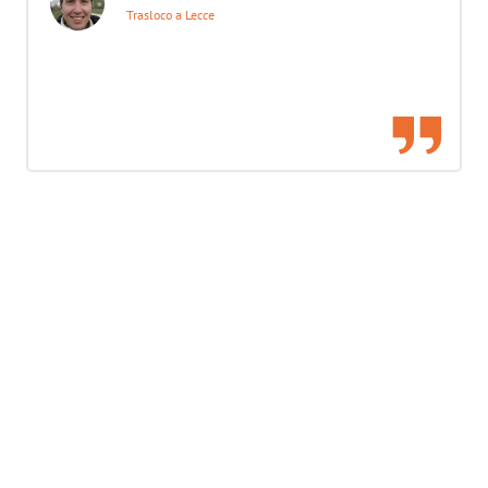
Trasloco a Lecce