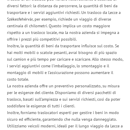
diversi fattori: la distanza da percorrere, la quantità di beni da
trasportare e i servizi aggiuntivi richiesti. Un trasloco da Lecce a
Székesfehérvár, per esempio, richiede un viaggio di diverse
centinaia di chilometri. Questo implica un costo maggiore
rispetto a un trasloco locale, ma la nostra azienda si impegna a
offrire i prezzi più competitivi possibili.
Inoltre, la quantità di beni da trasportare influisce sul costo. Se
hai molti mobili o scatole pesanti, avrai bisogno di più spazio
sul camion e più tempo per caricare e scaricare. Allo stesso modo,
i servizi aggiuntivi come l’imballaggio, lo smontaggio e il
montaggio di mobili e l’assicurazione possono aumentare il
costo totale.
La nostra azienda offre un preventivo personalizzato, su misura
per le esigenze del cliente. Disponiamo di diversi pacchetti di
trasloco, basati sull’ampiezza e sui servizi richiesti, così da poter
soddisfare le esigenze di tutti i clienti.
Inoltre, forniamo traslocatori esperti per gestire i beni in modo
sicuro ed efficiente, garantendo che nulla venga danneggiato.
Utilizziamo veicoli moderni, ideali per il lungo viaggio da Lecce a