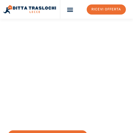
RICEVI OFFERTA
Ditta Traslochi Lecce
Servizi Traslochi Lecce
Costi e prezzi
TRASLOCHI LECCE
Traslochi Lecce
Székesfehérvár
Il tuo trasloco Lecce Székesfehérvár può essere così facile!
Sperimenta il nostro
servizio di prima classe
e assicurati i
migliori prezzi in Lecce
.
Richiedo ora la tua offerta personalizzata e fai il primo passo
verso un trasloco senza stress a Székesfehérvár