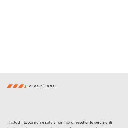
PERCHÉ NOI?
Traslochi Lecce non è solo sinonimo di
eccellente
servizio di