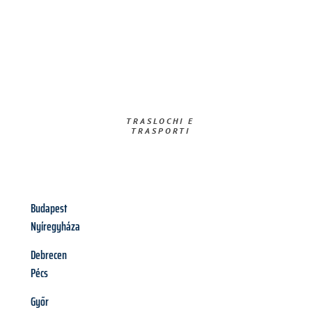
TRASLOCHI E
TRASPORTI​
Budapest
Nyíregyháza
Debrecen
Pécs
Győr