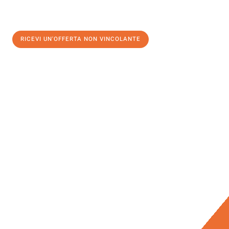
RICEVI UN'OFFERTA NON VINCOLANTE