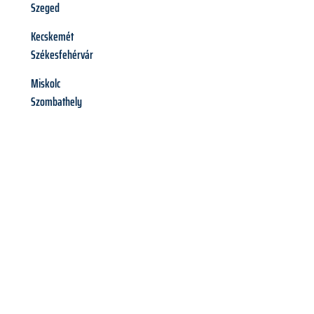
Szeged
Kecskemét
Székesfehérvár
Miskolc
Szombathely
Richiedi ora la tua
offerta
al
miglior
prezzo !
Inviateci adesso la vostra richiesta non vincolante e
assicuratevi la vostra
offerta di trasloco per le vostre esigenze