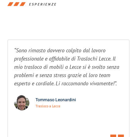
ESPERIENZE
“Sono rimasto davvero colpito dal lavoro
professionale e affidabile di Traslochi Lecce. Il
mio trasloco di mobili a Lecce si è svolto senza
problemi e senza stress grazie al loro team
esperto e cordiale. Li raccomando vivamente!”.
Tommaso Leonardini
Trasloco a Lecce