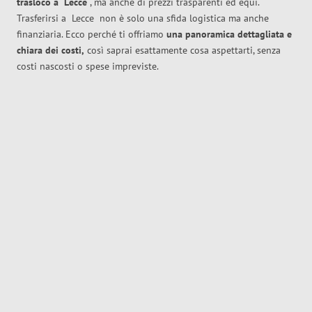
trasloco
a
Lecce
, ma anche di prezzi trasparenti ed equi.
Trasferirsi a
Lecce
non è solo una sfida logistica ma anche
finanziaria. Ecco perché ti offriamo
una panoramica dettagliata e
chiara dei costi,
così saprai esattamente cosa aspettarti, senza
costi nascosti o spese impreviste.