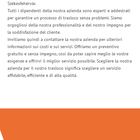
Székesfehérvár.
Tutti i dipendenti della nostra azienda sono esperti e addestrati
per garantire un processo di trasloco senza problemi. Siamo
orgogliosi della nostra professionalità e del nostro impegno per
la soddisfazione del cliente.
Invitiamo quindi a contattare la nostra azienda per ulteriori
informazioni sui costi e sui servizi. Offriamo un preventivo
gratuito e senza impegno, così da poter capire meglio le vostre
esigenze e offrirvi il miglior servizio possibile. Scegliere la nostra
azienda per il vostro trasloco significa scegliere un servizio
affidabile, efficiente e di alta qualità.
Traslochi Lecce in numeri: