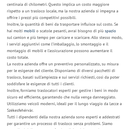
centinaia di chilometri. Questo implica un costo maggiore
rispetto a un trasloco locale, ma la nostra azienda si impegna a
offrire i prezzi più competitivi possibili.
Inoltre, la quantità di beni da trasportare influisce sul costo. Se
hai molti
mobili
o scatole pesanti, avrai bisogno di più
spazio
sul camion e più tempo per caricare e scaricare. Allo stesso modo,
i servizi aggiuntivi come l’imballaggio, lo smontaggio e il
montaggio di mobili e l’assicurazione possono aumentare il
costo totale.
La nostra azienda offre un preventivo personalizzato, su misura
per le esigenze del cliente. Disponiamo di diversi pacchetti di
trasloco, basati sull’ampiezza e sui servizi richiesti, così da poter
soddisfare le esigenze di tutti i clienti.
Inoltre, forniamo traslocatori esperti per gestire i beni in modo
sicuro ed efficiente, garantendo che nulla venga danneggiato.
Utilizziamo veicoli moderni, ideali per il lungo viaggio da Lecce a
Székesfehérvár.
Tutti i dipendenti della nostra azienda sono esperti e addestrati
per garantire un processo di trasloco senza problemi. Siamo