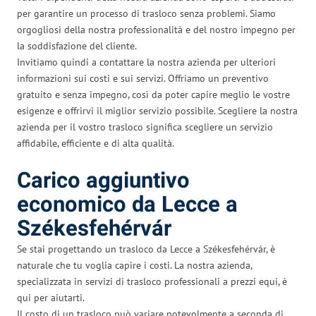
per garantire un processo di trasloco senza problemi. Siamo
orgogliosi della nostra professionalità e del nostro impegno per
la soddisfazione del cliente.
Invitiamo quindi a contattare la nostra azienda per ulteriori
informazioni sui costi e sui servizi. Offriamo un preventivo
gratuito e senza impegno, così da poter capire meglio le vostre
esigenze e offrirvi il miglior servizio possibile. Scegliere la nostra
azienda per il vostro trasloco significa scegliere un servizio
affidabile, efficiente e di alta qualità.
Carico aggiuntivo
economico da Lecce a
Székesfehérvár
Se stai progettando un trasloco da Lecce a Székesfehérvár, è
naturale che tu voglia capire i costi. La nostra azienda,
specializzata in servizi di trasloco professionali a prezzi equi, è
qui per aiutarti.
Il costo di un trasloco può variare notevolmente a seconda di