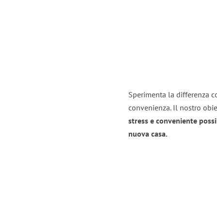
Sperimenta la differenza co
convenienza. Il nostro obie
stress e conveniente possi
nuova casa.