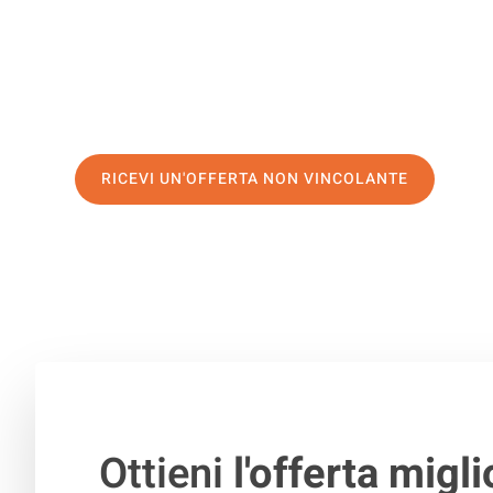
di prima classe
e assicurati i
migliori prezzi in Lecce
.
Richiedo ora la tua offerta personalizzata e fai il prim
trasloco senza stress a Gand
RICEVI UN'OFFERTA NON VINCOLANTE
100% non vincolante – Risposta garantita entro 15 minuti.
Ottieni
l'offerta migli