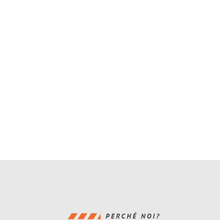
PERCHÉ NOI?