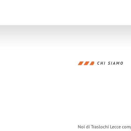
CHI SIAMO
Noi di Traslochi Lecce com