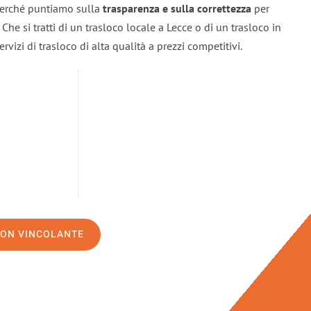
 perché puntiamo sulla
trasparenza e sulla correttezza
per
. Che si tratti di un trasloco locale a Lecce o di un trasloco in
vizi di trasloco di alta qualità a prezzi competitivi.
NON VINCOLANTE