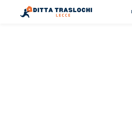
TRASLOCHI LECCE
Traslochi
Lecce
Gan
Il tuo trasloco Lecce Gand può essere così facile! Speri