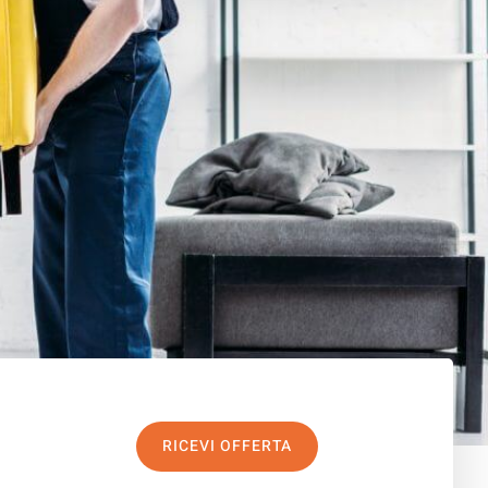
RICEVI OFFERTA