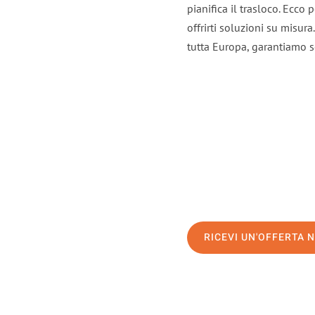
pianifica il trasloco. Ecco
offrirti soluzioni su misura
tutta Europa, garantiamo ser
RICEVI UN'OFFERTA 