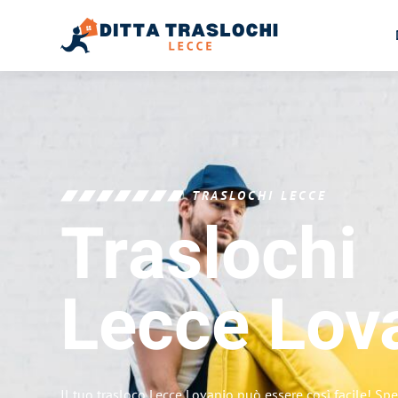
TRASLOCHI LECCE
Traslochi
Lecce
Lov
Il tuo trasloco Lecce Lovanio può essere così facile! Spe