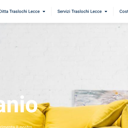
Ditta Traslochi Lecce
Servizi Traslochi Lecce
Cost
anio
rimenta il nostro