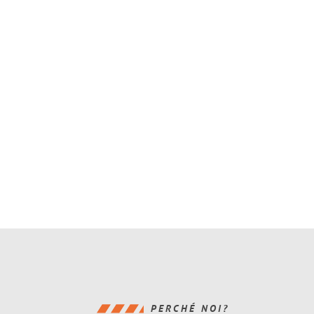
PERCHÉ NOI?