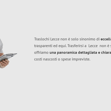
Traslochi Lecce non è solo sinonimo di
eccel
trasparenti ed equi. Trasferirsi a
Lecce
non è 
offriamo
una panoramica dettagliata e chiara 
costi nascosti o spese impreviste.