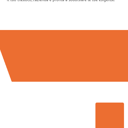
Traslochi Lecce in numeri: