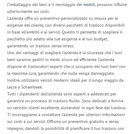
l’imballaggio dei beni e il montaggio dei
mobili
, possono influire
ulteriormente sui costi.
L’azienda offre un preventivo personalizzato su misura per le
esigenze del cliente, con diversi pacchetti di trasloco disponibili
in base all’ambito e ai servizi. Questo ti permette di scegliere il
pacchetto più adatto alle tue esigenze e al tuo budget,
garantendo un trasloco senza stress.
Uno dei vantaggi di scegliere l’azienda è la sicurezza che i tuoi
beni saranno gestiti in modo sicuro ed efficiente. L’azienda
dispone di traslocatori esperti che si occupano dei tuoi beni con
la massima cura, garantendo che nulla venga danneggiato.
Inoltre, utilizzano veicoli moderni ideali per il lungo viaggio da
Lecce a Schaerbeek.
Tutti i dipendenti dell’azienda sono esperti e addestrati per
garantire un processo di trasloco fluido. Sono dedicati a fornire
un servizio clienti eccellente, aiutandoti in ogni fase del trasloco.
Ti incoraggiamo a contattare l’azienda per ulteriori informazioni
sui costi e sui servizi. Offrono un preventivo gratuito e senza
impegno, dandoti la possibilità di pianificare il tuo trasloco con