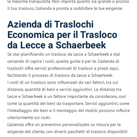
la massima tranquillità. Non importa quanto sia grande o piccolo
il tuo trasloco, l’azienda è pronta a soddisfare le tue esigenze.
Azienda di Traslochi
Economica per il Trasloco
da Lecce a Schaerbeek
Se stai pianificando un trasloco da Lecce a Schaerbeek e stai
cercando di capire i costi, questa guida è per te. L’azienda di
traslochi offre servizi professionali di trasloco a prezzi equi,
facilitando il processo di trasloco da Lecce a Schaerbeek.
I costi di un trasloco sono influenzati da vari fattori, tra cui
distanza, quantità di beni e servizi aggiuntivi. La distanza tra
Lecce e Schaerbeek è un fattore importante da considerare, così
come la quantità dei beni da trasportare. Servizi aggiuntivi, come
l’imballaggio dei beni e il montaggio dei mobili, possono influire
ulteriormente sui costi.
L’azienda offre un preventivo personalizzato su misura per le
esigenze del cliente, con diversi pacchetti di trasloco disponibili