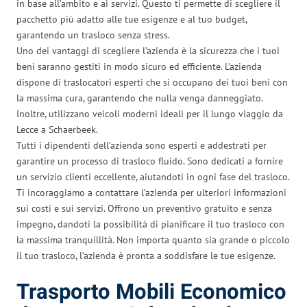
in base all’ambito e ai servizi. Questo ti permette di scegliere il
pacchetto più adatto alle tue esigenze e al tuo budget,
garantendo un trasloco senza stress.
Uno dei vantaggi di scegliere l’azienda è la sicurezza che i tuoi
beni saranno gestiti in modo sicuro ed efficiente. L’azienda
dispone di traslocatori esperti che si occupano dei tuoi beni con
la massima cura, garantendo che nulla venga danneggiato.
Inoltre, utilizzano veicoli moderni ideali per il lungo viaggio da
Lecce a Schaerbeek.
Tutti i dipendenti dell’azienda sono esperti e addestrati per
garantire un processo di trasloco fluido. Sono dedicati a fornire
un servizio clienti eccellente, aiutandoti in ogni fase del trasloco.
Ti incoraggiamo a contattare l’azienda per ulteriori informazioni
sui costi e sui servizi. Offrono un preventivo gratuito e senza
impegno, dandoti la possibilità di pianificare il tuo trasloco con
la massima tranquillità. Non importa quanto sia grande o piccolo
il tuo trasloco, l’azienda è pronta a soddisfare le tue esigenze.
Trasporto Mobili Economico