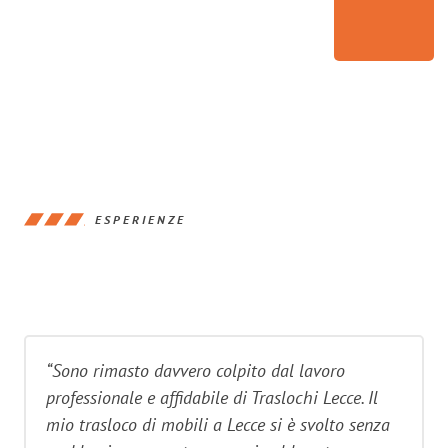
ESPERIENZE
“Sono rimasto davvero colpito dal lavoro
professionale e affidabile di Traslochi Lecce. Il
mio trasloco di mobili a Lecce si è svolto senza