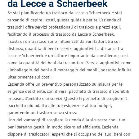
da Lecce a Schaerbeek
Se stai pianificando un trasloco da Lecce a Schaerbeek e stai
cercando di capire i costi, questa guida è per te. L’azienda di
traslochi offre servizi professionali di trasloco a prezzi equi,
facilitando il processo di trasloco da Lecce a Schaerbeek.
I costi di un trasloco sono influenzati da vari fattori, tra cui
distanza, quantità di beni e servizi aggiuntivi. La distanza tra
Lecce e Schaerbeek è un fattore importante da considerare, così
come la quantità dei beni da trasportare. Servizi aggiuntivi, come
l’imballaggio dei beni e il montaggio dei mobili, possono influire
ulteriormente sui costi.
L’azienda offre un preventivo personalizzato su misura per le
esigenze del cliente, con diversi pacchetti di trasloco disponibili
in base all’ambito e ai servizi. Questo ti permette di scegliere il
pacchetto più adatto alle tue esigenze e al tuo budget,
garantendo un trasloco senza stress.
Uno dei vantaggi di scegliere l’azienda è la sicurezza che i tuoi
beni saranno gestiti in modo sicuro ed efficiente. L’azienda
dispone di traslocatori esperti che si occupano dei tuoi beni con