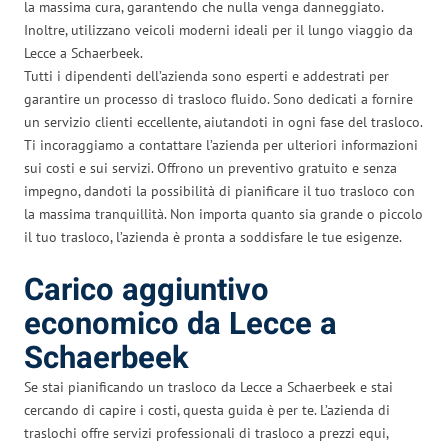
la massima cura, garantendo che nulla venga danneggiato.
Inoltre, utilizzano veicoli moderni ideali per il lungo viaggio da
Lecce a Schaerbeek.
Tutti i dipendenti dell’azienda sono esperti e addestrati per
garantire un processo di trasloco fluido. Sono dedicati a fornire
un servizio clienti eccellente, aiutandoti in ogni fase del trasloco.
Ti incoraggiamo a contattare l’azienda per ulteriori informazioni
sui costi e sui servizi. Offrono un preventivo gratuito e senza
impegno, dandoti la possibilità di pianificare il tuo trasloco con
la massima tranquillità. Non importa quanto sia grande o piccolo
il tuo trasloco, l’azienda è pronta a soddisfare le tue esigenze.
Carico aggiuntivo
economico da Lecce a
Schaerbeek
Se stai pianificando un trasloco da Lecce a Schaerbeek e stai
cercando di capire i costi, questa guida è per te. L’azienda di
traslochi offre servizi professionali di trasloco a prezzi equi,