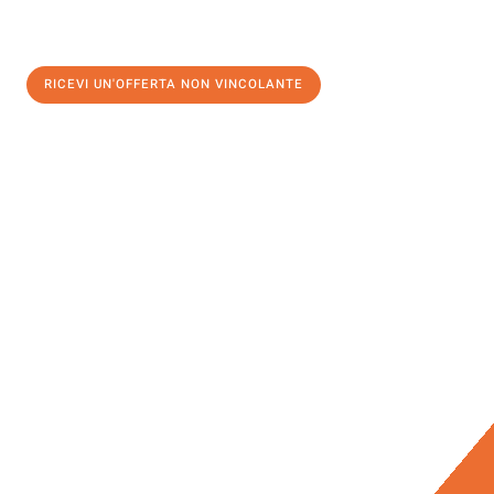
RICEVI UN'OFFERTA NON VINCOLANTE