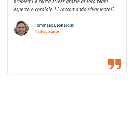
problemi e senza stress grazie al loro team
esperto e cordiale. Li raccomando vivamente!”.
Tommaso Leonardini
Trasloco a Lecce