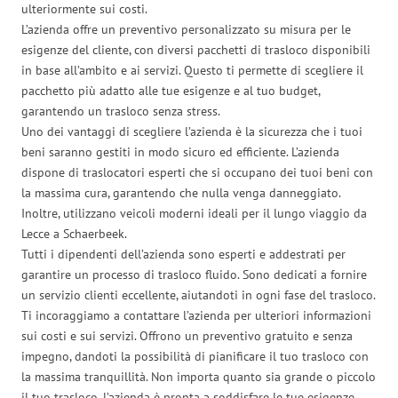
ulteriormente sui costi.
L’azienda offre un preventivo personalizzato su misura per le
esigenze del cliente, con diversi pacchetti di trasloco disponibili
in base all’ambito e ai servizi. Questo ti permette di scegliere il
pacchetto più adatto alle tue esigenze e al tuo budget,
garantendo un trasloco senza stress.
Uno dei vantaggi di scegliere l’azienda è la sicurezza che i tuoi
beni saranno gestiti in modo sicuro ed efficiente. L’azienda
dispone di traslocatori esperti che si occupano dei tuoi beni con
la massima cura, garantendo che nulla venga danneggiato.
Inoltre, utilizzano veicoli moderni ideali per il lungo viaggio da
Lecce a Schaerbeek.
Tutti i dipendenti dell’azienda sono esperti e addestrati per
garantire un processo di trasloco fluido. Sono dedicati a fornire
un servizio clienti eccellente, aiutandoti in ogni fase del trasloco.
Ti incoraggiamo a contattare l’azienda per ulteriori informazioni
sui costi e sui servizi. Offrono un preventivo gratuito e senza
impegno, dandoti la possibilità di pianificare il tuo trasloco con
la massima tranquillità. Non importa quanto sia grande o piccolo
il tuo trasloco, l’azienda è pronta a soddisfare le tue esigenze.