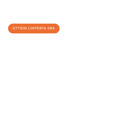
assicuratevi la vostra
offerta di trasloco per le vostre esigenze
a Lecce
al miglior prezzo! Approfitta dell’occasione per
un
trasloco senza stress
e con il massimo comfort:
OTTIENI L'OFFERTA ORA