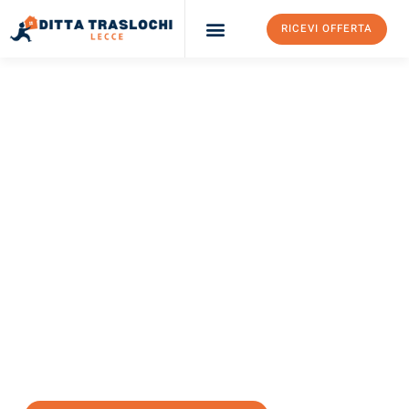
RICEVI OFFERTA
Ditta Traslochi Lecce
Servizi Traslochi Lecce
Costi e prezzi
TRASLOCHI LECCE
Traslochi Lecce
Alesund
Il tuo trasloco Lecce Alesund può essere così facile! Sperimenta
il nostro
servizio di prima classe
e assicurati i
migliori prezzi in
Lecce
.
Richiedo ora la tua offerta personalizzata e fai il primo passo
verso un trasloco senza stress a Alesund