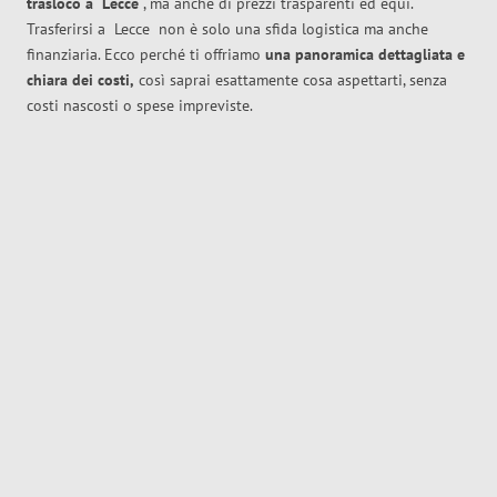
trasloco
a
Lecce
, ma anche di prezzi trasparenti ed equi.
Trasferirsi a
Lecce
non è solo una sfida logistica ma anche
finanziaria. Ecco perché ti offriamo
una panoramica dettagliata e
chiara dei costi,
così saprai esattamente cosa aspettarti, senza
costi nascosti o spese impreviste.