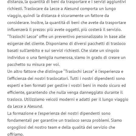
distanza, la quantità di beni da trasportare e i servizi aggiuntivi
richiesti. Traslocare da Lecce a Alesund comporta un lungo
viaggio, quindi la distanza è sicuramente un fattore da
considerare. Inoltre, la quantità di beni che avete da trasportare
influenzerà il prezzo: più avete oggetti, più costerà il servizio.
“Traslochi Lecce” offre un preventivo personalizzato in base alle
esigenze del cliente. Disponiamo di diversi pacchetti di trasloco
basati sull’ambito e sui servizi richiesti. Che siate un singolo
individuo o una famiglia numerosa, siamo in grado di creare un
pacchetto su misura per voi.
Un altro fattore che distingue “Traslochi Lecce” è l’esperienza e
l’efficienza dei nostri traslocatori. Tutti i nostri dipendenti sono
esperti e ben formati per gestire i vostri beni in modo sicuro ed
efficiente, garantendo che nulla venga danneggiato durante il
trasloco. Utilizziamo veicoli moderni e adatti per il lungo viaggio
da Lecce a Alesund.
La formazione e l’esperienza dei nostri dipendenti sono
fondamentali per garantire un trasloco senza problemi. Siamo
orgogliosi del nostro team e della qualità del servizio che
offriamo.