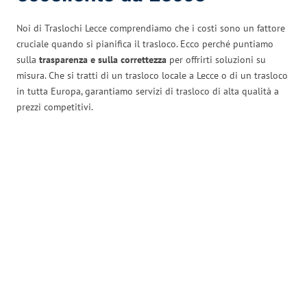
Noi di Traslochi Lecce comprendiamo che i costi sono un fattore
cruciale quando si pianifica il trasloco. Ecco perché puntiamo
sulla
trasparenza e sulla correttezza
per offrirti soluzioni su
misura. Che si tratti di un trasloco locale a Lecce o di un trasloco
in tutta Europa, garantiamo servizi di trasloco di alta qualità a
prezzi competitivi.