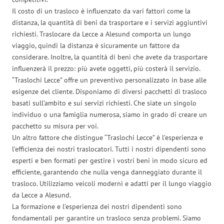
Il costo di un trasloco è influenzato da vari fattori come la
distanza, la quantità di beni da trasportare e i servizi aggiuntivi
richiesti. Traslocare da Lecce a Alesund comporta un lungo
viaggio, quindi la distanza è sicuramente un fattore da
considerare. Inoltre, la quantità di beni che avete da trasportare
influenzerà il prezzo: più avete oggetti, più costerà il servizio.
“Traslochi Lecce” offre un preventivo personalizzato in base alle
esigenze del cliente. Disponiamo di diversi pacchetti di trasloco
basati sull’ambito e sui servizi richiesti. Che siate un singolo
individuo o una famiglia numerosa, siamo in grado di creare un
pacchetto su misura per voi.
Un altro fattore che distingue “Traslochi Lecce” è l’esperienza e
l’efficienza dei nostri traslocatori. Tutti i nostri dipendenti sono
esperti e ben formati per gestire i vostri beni in modo sicuro ed
efficiente, garantendo che nulla venga danneggiato durante il
trasloco. Utilizziamo veicoli moderni e adatti per il lungo viaggio
da Lecce a Alesund.
La formazione e l’esperienza dei nostri dipendenti sono
fondamentali per garantire un trasloco senza problemi. Siamo