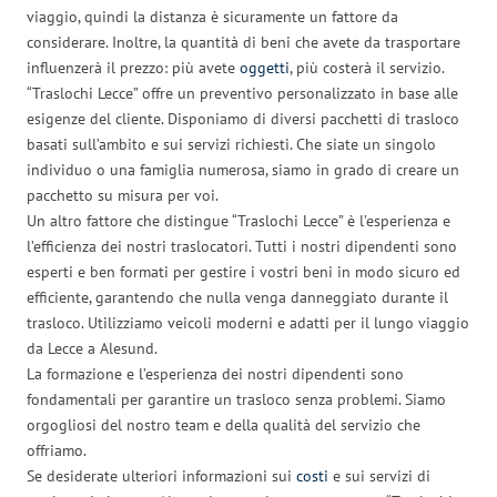
viaggio, quindi la distanza è sicuramente un fattore da
considerare. Inoltre, la quantità di beni che avete da trasportare
influenzerà il prezzo: più avete
oggetti
, più costerà il servizio.
“Traslochi Lecce” offre un preventivo personalizzato in base alle
esigenze del cliente. Disponiamo di diversi pacchetti di trasloco
basati sull’ambito e sui servizi richiesti. Che siate un singolo
individuo o una famiglia numerosa, siamo in grado di creare un
pacchetto su misura per voi.
Un altro fattore che distingue “Traslochi Lecce” è l’esperienza e
l’efficienza dei nostri traslocatori. Tutti i nostri dipendenti sono
esperti e ben formati per gestire i vostri beni in modo sicuro ed
efficiente, garantendo che nulla venga danneggiato durante il
trasloco. Utilizziamo veicoli moderni e adatti per il lungo viaggio
da Lecce a Alesund.
La formazione e l’esperienza dei nostri dipendenti sono
fondamentali per garantire un trasloco senza problemi. Siamo
orgogliosi del nostro team e della qualità del servizio che
offriamo.
Se desiderate ulteriori informazioni sui
costi
e sui servizi di