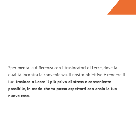
Sperimenta la differenza con i traslocatori di Lecce, dove la
qualità incontra la convenienza. Il nostro obiettivo è rendere il
tuo
trasloco a Lecce il più privo di stress e conveniente
possibile, in modo che tu possa aspettarti con ansia la tua
nuova casa.