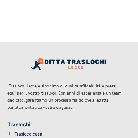
Traslochi Lecce è sinonimo di qualità,
affidabilità e prezzi
equi
per il vostro trasloco. Con anni di esperienza e un team
dedicato, garantiamo un
processo fluido
che si adatta
perfettamente alle vostre esigenze.
Traslochi
Trasloco casa