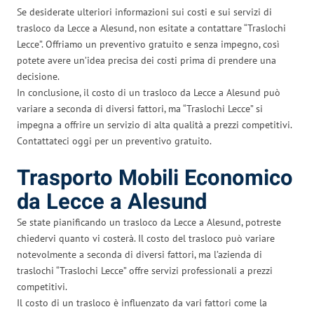
Se desiderate ulteriori informazioni sui costi e sui servizi di
trasloco da Lecce a Alesund, non esitate a contattare “Traslochi
Lecce”. Offriamo un preventivo gratuito e senza impegno, così
potete avere un’idea precisa dei costi prima di prendere una
decisione.
In conclusione, il costo di un trasloco da Lecce a Alesund può
variare a seconda di diversi fattori, ma “Traslochi Lecce” si
impegna a offrire un servizio di alta qualità a prezzi competitivi.
Contattateci oggi per un preventivo gratuito.
Trasporto Mobili Economico
da Lecce a Alesund
Se state pianificando un trasloco da Lecce a Alesund, potreste
chiedervi quanto vi costerà. Il costo del trasloco può variare
notevolmente a seconda di diversi fattori, ma l’azienda di
traslochi “Traslochi Lecce” offre servizi professionali a prezzi
competitivi.
Il costo di un trasloco è influenzato da vari fattori come la