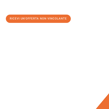
RICEVI UN'OFFERTA NON VINCOLANTE