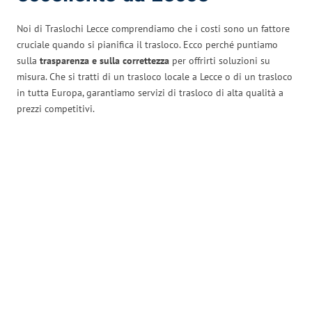
Noi di Traslochi Lecce comprendiamo che i costi sono un fattore
cruciale quando si pianifica il trasloco. Ecco perché puntiamo
sulla
trasparenza e sulla correttezza
per offrirti soluzioni su
misura. Che si tratti di un trasloco locale a Lecce o di un trasloco
in tutta Europa, garantiamo servizi di trasloco di alta qualità a
prezzi competitivi.