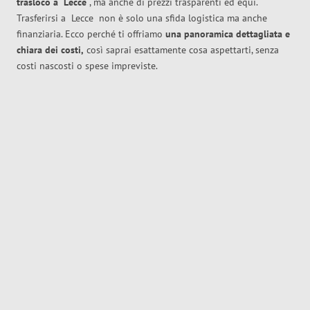
trasloco
a
Lecce
, ma anche di prezzi trasparenti ed equi.
Trasferirsi a
Lecce
non è solo una sfida logistica ma anche
finanziaria. Ecco perché ti offriamo
una panoramica dettagliata e
chiara dei costi,
così saprai esattamente cosa aspettarti, senza
costi nascosti o spese impreviste.