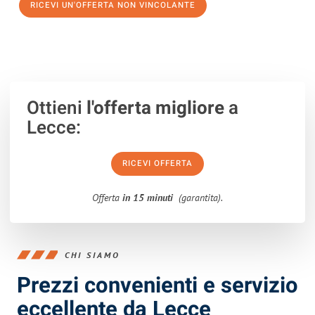
RICEVI UN'OFFERTA NON VINCOLANTE
100% non vincolante – Risposta garantita entro 15 minuti.
Ottieni
l'offerta migliore
a
Lecce:
RICEVI OFFERTA
Offerta
in 15 minuti
(garantita).
CHI SIAMO
Prezzi convenienti e servizio
eccellente da Lecce