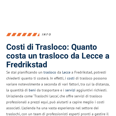
INFO
Costi di Trasloco: Quanto
costa un trasloco da Lecce a
Fredrikstad
Se stai pianificando un
trasloco
da
Lecce
a Fredrikstad, potresti
chiederti quanto ti costerà. In effetti, i
costi
di trasloco possono
variare notevolmente a seconda di vari fattori, tra cui la distanza,
la quantità di
beni
da trasportare e i
servizi
aggiuntivi richiesti.
Un’azienda come ‘Traslochi Lecce’, che offre servizi di trasloco
professionali a prezzi equi, può aiutarti a capire meglio i costi
associati. L’azienda ha una vasta esperienza nel settore dei
traslochi, con un team di professionisti esperti pronti a gestire il