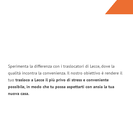
Sperimenta la differenza con i traslocatori di Lecce, dove la
qualità incontra la convenienza. Il nostro obiettivo è rendere il
tuo
trasloco a Lecce il più privo di stress e conveniente
possibile, in modo che tu possa aspettarti con ansia la tua
nuova casa.