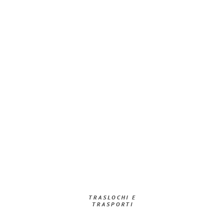
TRASLOCHI E
TRASPORTI​