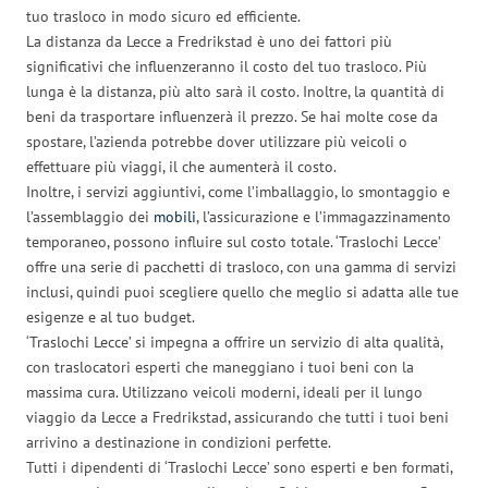
tuo trasloco in modo sicuro ed efficiente.
La distanza da Lecce a Fredrikstad è uno dei fattori più
significativi che influenzeranno il costo del tuo trasloco. Più
lunga è la distanza, più alto sarà il costo. Inoltre, la quantità di
beni da trasportare influenzerà il prezzo. Se hai molte cose da
spostare, l’azienda potrebbe dover utilizzare più veicoli o
effettuare più viaggi, il che aumenterà il costo.
Inoltre, i servizi aggiuntivi, come l’imballaggio, lo smontaggio e
l’assemblaggio dei
mobili
, l’assicurazione e l’immagazzinamento
temporaneo, possono influire sul costo totale. ‘Traslochi Lecce’
offre una serie di pacchetti di trasloco, con una gamma di servizi
inclusi, quindi puoi scegliere quello che meglio si adatta alle tue
esigenze e al tuo budget.
‘Traslochi Lecce’ si impegna a offrire un servizio di alta qualità,
con traslocatori esperti che maneggiano i tuoi beni con la
massima cura. Utilizzano veicoli moderni, ideali per il lungo
viaggio da Lecce a Fredrikstad, assicurando che tutti i tuoi beni
arrivino a destinazione in condizioni perfette.
Tutti i dipendenti di ‘Traslochi Lecce’ sono esperti e ben formati,