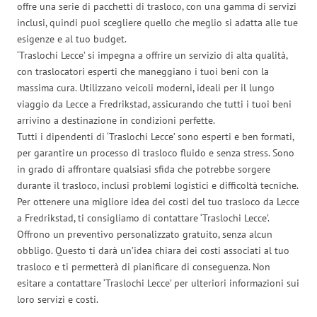
offre una serie di pacchetti di trasloco, con una gamma di servizi
inclusi, quindi puoi scegliere quello che meglio si adatta alle tue
esigenze e al tuo budget.
‘Traslochi Lecce’ si impegna a offrire un servizio di alta qualità,
con traslocatori esperti che maneggiano i tuoi beni con la
massima cura. Utilizzano veicoli moderni, ideali per il lungo
viaggio da Lecce a Fredrikstad, assicurando che tutti i tuoi beni
arrivino a destinazione in condizioni perfette.
Tutti i dipendenti di ‘Traslochi Lecce’ sono esperti e ben formati,
per garantire un processo di trasloco fluido e senza stress. Sono
in grado di affrontare qualsiasi sfida che potrebbe sorgere
durante il trasloco, inclusi problemi logistici e difficoltà tecniche.
Per ottenere una migliore idea dei costi del tuo trasloco da Lecce
a Fredrikstad, ti consigliamo di contattare ‘Traslochi Lecce’.
Offrono un preventivo personalizzato gratuito, senza alcun
obbligo. Questo ti darà un’idea chiara dei costi associati al tuo
trasloco e ti permetterà di pianificare di conseguenza. Non
esitare a contattare ‘Traslochi Lecce’ per ulteriori informazioni sui
loro servizi e costi.