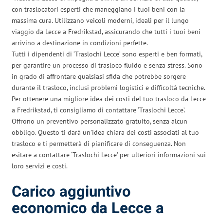
con traslocatori esperti che maneggiano i tuoi beni con la
massima cura. Utilizzano veicoli moderni, ideali per il lungo
viaggio da Lecce a Fredrikstad, assicurando che tutti i tuoi beni
arrivino a destinazione in condizioni perfette.
Tutti i dipendenti di ‘Traslochi Lecce’ sono esperti e ben formati,
per garantire un processo di trasloco fluido e senza stress. Sono
in grado di affrontare qualsiasi sfida che potrebbe sorgere
durante il trasloco, inclusi problemi logistici e difficoltà tecniche.
Per ottenere una migliore idea dei costi del tuo trasloco da Lecce
a Fredrikstad, ti consigliamo di contattare ‘Traslochi Lecce’.
Offrono un preventivo personalizzato gratuito, senza alcun
obbligo. Questo ti darà un’idea chiara dei costi associati al tuo
trasloco e ti permetterà di pianificare di conseguenza. Non
esitare a contattare ‘Traslochi Lecce’ per ulteriori informazioni sui
loro servizi e costi.
Carico aggiuntivo
economico da Lecce a