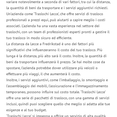
variare notevolmente a seconda di vari fattori, tra cui la distanza,
la quantità di beni da trasportare e i servizi aggiuntivi richiesti.
Un’azienda come ‘Traslochi Lecce’, che offre servizi di trasloco
professionali a prezzi equi, può aiutarti a capire meglio i costi
associati. L’azienda ha una vasta esperienza nel settore dei
traslochi, con un team di professionisti esperti pronti a gestire il
tuo trasloco in modo sicuro ed efficiente.
La distanza da Lecce a Fredrikstad è uno dei fattori più
significativi che influenzeranno il costo del tuo trasloco. Più
lunga è la distanza, più alto sarà il costo. Inoltre, la quantità di
beni da trasportare influenzerà il prezzo. Se hai molte cose da
spostare, l’azienda potrebbe dover utilizzare più veicoli o
effettuare più viaggi, il che aumenterà il costo.
Inoltre, i servizi aggiuntivi, come l’imballaggio, lo smontaggio e
l’assemblaggio dei mobili, l’assicurazione e l’immagazzinamento
temporaneo, possono influire sul costo totale. ‘Traslochi Lecce’
offre una serie di pacchetti di trasloco, con una gamma di servizi
inclusi, quindi puoi scegliere quello che meglio si adatta alle tue
esigenze e al tuo budget.
‘Traslochi Lecce’ si impegna a offrire un servizio di alta qualità,