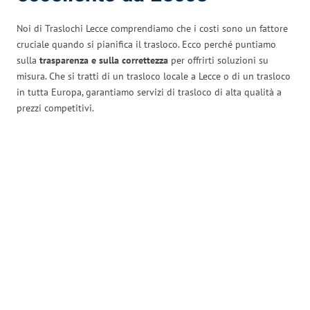
Noi di Traslochi Lecce comprendiamo che i costi sono un fattore
cruciale quando si pianifica il trasloco. Ecco perché puntiamo
sulla
trasparenza e sulla correttezza
per offrirti soluzioni su
misura. Che si tratti di un trasloco locale a Lecce o di un trasloco
in tutta Europa, garantiamo servizi di trasloco di alta qualità a
prezzi competitivi.