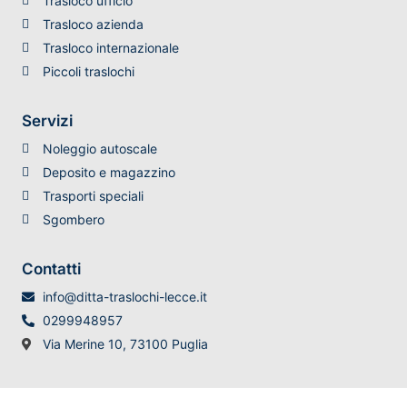
Trasloco ufficio
Trasloco azienda
Trasloco internazionale
Piccoli traslochi
Servizi
Noleggio autoscale
Deposito e magazzino
Trasporti speciali
Sgombero
Contatti
info@ditta-traslochi-lecce.it
0299948957
Via Merine 10, 73100 Puglia