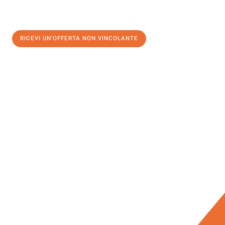
RICEVI UN'OFFERTA NON VINCOLANTE