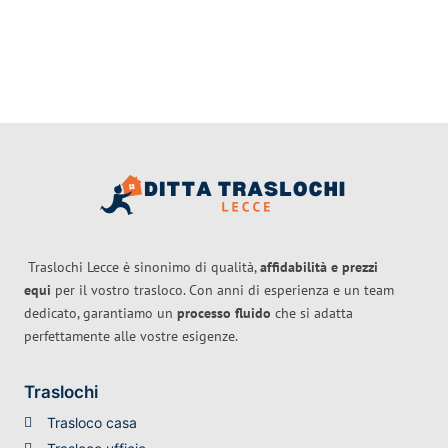
Traslochi Lecce è sinonimo di qualità,
affidabilità e prezzi
equi
per il vostro trasloco. Con anni di esperienza e un team
dedicato, garantiamo un
processo fluido
che si adatta
perfettamente alle vostre esigenze.
Traslochi
Trasloco casa