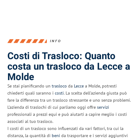
INFO
Costi di Trasloco: Quanto
costa un trasloco da Lecce a
Molde
Se stai pianificando un
trasloco
da
Lecce
a Molde, potresti
chiederti quali saranno i
costi
. La scelta dell’azienda giusta può
fare la differenza tra un trasloco stressante e uno senza problemi.
L’azienda di traslochi di cui parliamo oggi offre
servizi
professionali a prezzi equi e può aiutarti a capire meglio i costi
associati al tuo trasloco.
I costi di un trasloco sono influenzati da vari fattori, tra cui la
distanza, la quantità di
beni
da trasportare e i servizi aggiuntivi