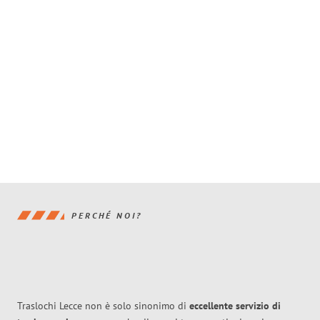
PERCHÉ NOI?
Traslochi Lecce non è solo sinonimo di
eccellente
servizio di