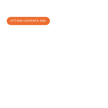
a Lecce
al miglior prezzo! Approfitta dell’occasione per
un
trasloco senza stress
e con il massimo comfort:
OTTIENI L'OFFERTA ORA