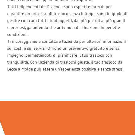
Tutti i dipendenti dell’azienda sono esperti e formati per
garantire un processo di trasloco senza intoppi. Sono in grado di
gestire con cura tutti i tuoi oggetti, dai più piccoli ai più grandi
e preziosi, garantendo che arrivino a destinazione in perfette
condizioni.
Ti incoraggiamo a contattare l’azienda per ulteriori informazioni
sui costi e sui servizi. Offrono un preventivo gratuito e senza
impegno, permettendoti di pianificare il tuo trasloco con
tranquillità. Con l’azienda di traslochi giusta, il tuo trasloco da
Lecce a Molde può essere un’esperienza positiva e senza stress.
Traslochi Lecce in numeri: