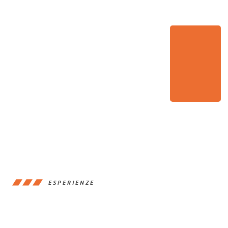
ESPERIENZE