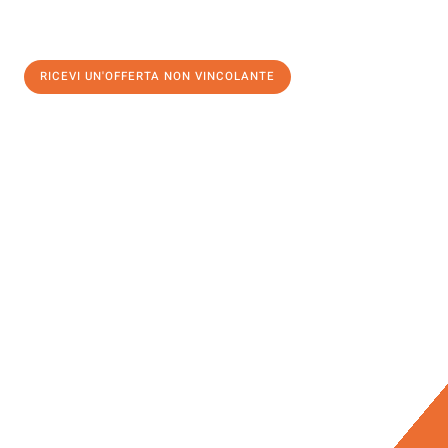
RICEVI UN'OFFERTA NON VINCOLANTE