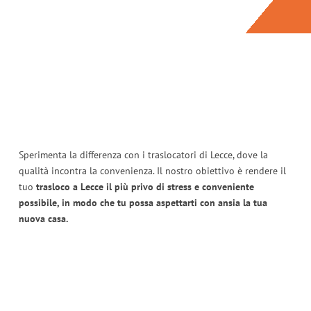
Sperimenta la differenza con i traslocatori di Lecce, dove la
qualità incontra la convenienza. Il nostro obiettivo è rendere il
tuo
trasloco a Lecce il più privo di stress e conveniente
possibile, in modo che tu possa aspettarti con ansia la tua
nuova casa.