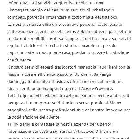
Infine, qualsiasi servizio aggiuntivo richiesto, come
l’immagazzinaggio dei beni o un servizio di imballaggio
completo, potrebbe influenzare il costo finale del trasloco.
La nostra azienda offre un preventivo personalizzato, basato
sulle esigenze specifiche del cliente. Abbiamo diversi pacchetti di
trasloco disponibili, basati sull’ampiezza del trasloco e sui servizi
aggiuntivi richiesti. Sia che tu stia traslocando un piccolo
appartamento o una grande casa, possiamo trovare la soluzione
che fa per te.
Il nostro team di esperti traslocatori maneggia i tuoi beni con la
massima cura e efficienza, assicurando che nulla venga
danneggiato durante il trasloco. Utilizziamo veicoli moderni,
ideali per il lungo viaggio da Lecce ad Aix-en-Provence.
Tutti i dipendenti della nostra azienda sono esperti e addestrati
per garantire un processo di trasloco senza problemi. Siamo
orgogliosi della nostra professionalità e del nostro impegno per
la soddisfazione del cliente.
Ti invitiamo a contattare la nostra azienda per ulteriori
informazioni sui costi e sui servizi di trasloco. Offriamo un
preventivo gratuito e senza impegno, per aiutarti a pianificare il