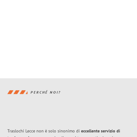
PERCHÉ NOI?
Traslochi Lecce non è solo sinonimo di
eccellente
servizio di