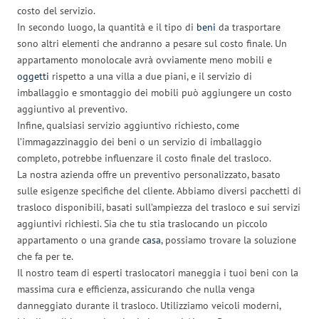
costo del servizio.
In secondo luogo, la quantità e il tipo di
beni
da trasportare
sono altri elementi che andranno a pesare sul costo finale. Un
appartamento monolocale avrà ovviamente meno mobili e
oggetti
rispetto a una villa a due piani, e il servizio di
imballaggio e smontaggio dei mobili può aggiungere un costo
aggiuntivo al preventivo.
Infine, qualsiasi servizio aggiuntivo richiesto, come
l’immagazzinaggio dei beni o un servizio di imballaggio
completo, potrebbe influenzare il costo finale del trasloco.
La nostra azienda offre un preventivo personalizzato, basato
sulle esigenze specifiche del cliente. Abbiamo diversi pacchetti di
trasloco disponibili, basati sull’ampiezza del trasloco e sui servizi
aggiuntivi richiesti. Sia che tu stia traslocando un piccolo
appartamento o una grande
casa
, possiamo trovare la soluzione
che fa per te.
Il nostro team di esperti traslocatori maneggia i tuoi beni con la
massima cura e efficienza, assicurando che nulla venga
danneggiato durante il trasloco. Utilizziamo veicoli moderni,