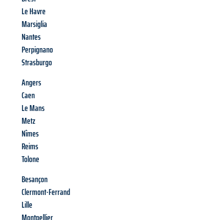
Le Havre
Marsiglia
Nantes
Perpignano
Strasburgo
Angers
Caen
Le Mans
Metz
Nîmes
Reims
Tolone
Besançon
Clermont-Ferrand
Lille
Montpellier