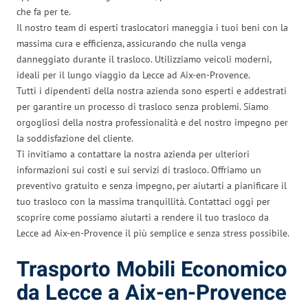
che fa per te.
Il nostro team di esperti traslocatori maneggia i tuoi beni con la
massima cura e efficienza, assicurando che nulla venga
danneggiato durante il trasloco. Utilizziamo veicoli moderni,
ideali per il lungo viaggio da Lecce ad Aix-en-Provence.
Tutti i dipendenti della nostra azienda sono esperti e addestrati
per garantire un processo di trasloco senza problemi. Siamo
orgogliosi della nostra professionalità e del nostro impegno per
la soddisfazione del cliente.
Ti invitiamo a contattare la nostra azienda per ulteriori
informazioni sui costi e sui servizi di trasloco. Offriamo un
preventivo gratuito e senza impegno, per aiutarti a pianificare il
tuo trasloco con la massima tranquillità. Contattaci oggi per
scoprire come possiamo aiutarti a rendere il tuo trasloco da
Lecce ad Aix-en-Provence il più semplice e senza stress possibile.
Trasporto Mobili Economico
da Lecce a Aix-en-Provence