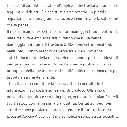
trasloco disponibili, basati sull’ampiezza del trasloco e sui servizi
aggiuntivi richiesti. Sia che tu stia traslocando un piccolo
appartamento o una grande casa, possiamo trovare la soluzione
che fa per te.
Il nostro team di esperti traslocatori maneggia i tuoi beni con la
massima cura e efficienza, assicurando che nulla venga
danneggiato durante il trasloco. Utilizziamo veicoli moderni,
ideali per il lungo viaggio da Lecce ad Aix-en-Provence.
Tutti i dipendenti della nostra azienda sono esperti e addestrati
per garantire un processo di trasloco senza problemi. Siamo
orgogliosi della nostra professionalità e del nostro impegno per
la soddisfazione del cliente.
Ti invitiamo a contattare la nostra azienda per ulteriori
informazioni sui costi e sui servizi di trasloco. Offriamo un
preventivo gratuito e senza impegno, per aiutarti a pianificare il
tuo trasloco con la massima tranquillità. Contattaci oggi per
scoprire come possiamo aiutarti a rendere il tuo trasloco da
Lecce ad Aix-en-Provence il più semplice e senza stress possibile.