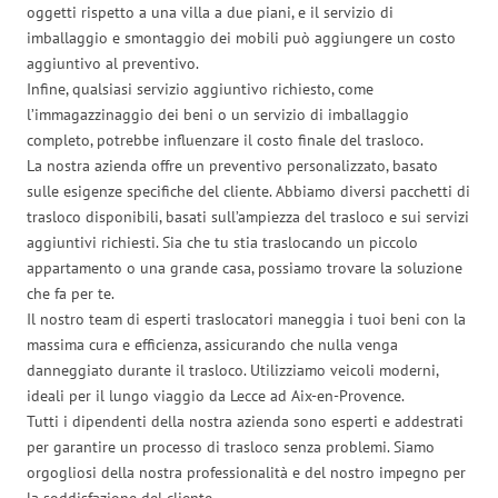
oggetti rispetto a una villa a due piani, e il servizio di
imballaggio e smontaggio dei mobili può aggiungere un costo
aggiuntivo al preventivo.
Infine, qualsiasi servizio aggiuntivo richiesto, come
l’immagazzinaggio dei beni o un servizio di imballaggio
completo, potrebbe influenzare il costo finale del trasloco.
La nostra azienda offre un preventivo personalizzato, basato
sulle esigenze specifiche del cliente. Abbiamo diversi pacchetti di
trasloco disponibili, basati sull’ampiezza del trasloco e sui servizi
aggiuntivi richiesti. Sia che tu stia traslocando un piccolo
appartamento o una grande casa, possiamo trovare la soluzione
che fa per te.
Il nostro team di esperti traslocatori maneggia i tuoi beni con la
massima cura e efficienza, assicurando che nulla venga
danneggiato durante il trasloco. Utilizziamo veicoli moderni,
ideali per il lungo viaggio da Lecce ad Aix-en-Provence.
Tutti i dipendenti della nostra azienda sono esperti e addestrati
per garantire un processo di trasloco senza problemi. Siamo
orgogliosi della nostra professionalità e del nostro impegno per
la soddisfazione del cliente.