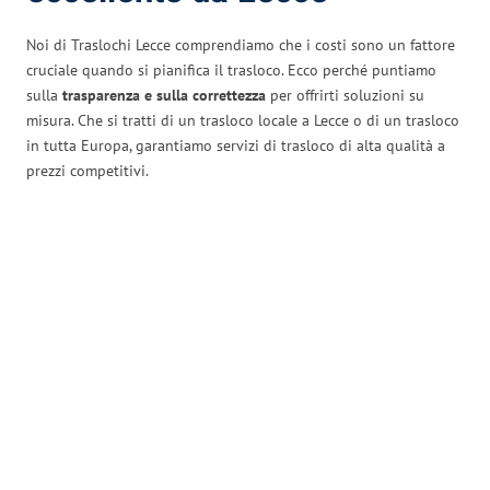
Noi di Traslochi Lecce comprendiamo che i costi sono un fattore
cruciale quando si pianifica il trasloco. Ecco perché puntiamo
sulla
trasparenza e sulla correttezza
per offrirti soluzioni su
misura. Che si tratti di un trasloco locale a Lecce o di un trasloco
in tutta Europa, garantiamo servizi di trasloco di alta qualità a
prezzi competitivi.