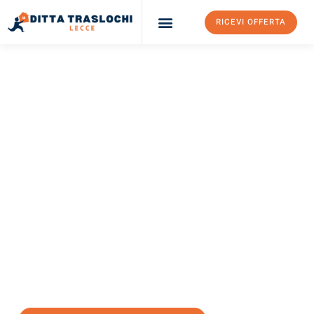
RICEVI OFFERTA
Ditta Traslochi Lecce
Servizi Traslochi Lecce
Costi e prezzi
TRASLOCHI LECCE
Traslochi Lecce
Tours
Il tuo trasloco Lecce Tours può essere così facile! Sperimenta il
nostro
servizio di prima classe
e assicurati i
migliori prezzi in
Lecce
.
Richiedo ora la tua offerta personalizzata e fai il primo passo
verso un trasloco senza stress a Tours