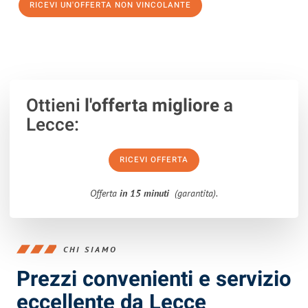
RICEVI UN'OFFERTA NON VINCOLANTE
100% non vincolante – Risposta garantita entro 15 minuti.
Ottieni
l'offerta migliore
a
Lecce:
RICEVI OFFERTA
Offerta
in 15 minuti
(garantita).
CHI SIAMO
Prezzi convenienti e servizio
eccellente da Lecce