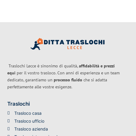
Traslochi Lecce è sinonimo di qualità,
affidabilità e prezzi
equi
per il vostro trasloco. Con anni di esperienza e un team
dedicato, garantiamo un
processo fluido
che si adatta
perfettamente alle vostre esigenze.
Traslochi
Trasloco casa
Trasloco ufficio
Trasloco azienda