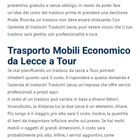
preventivo gratuito e senza obbligo, in modo da poter fare
un’idea del costo del trasloco prima di prendere una decisione
finale. Ricorda, un trasloco non deve essere stressante. Con
l’azienda di traslochi Traslochi Lecce, puoi essere sicuro che il tuo
trasloco sarà gestito con professionalità e cura.
Trasporto Mobili Economico
da Lecce a Tour
Se stai pianificando un trasloco da Lecce a Tour, potresti
chiederti quanto sarà il costo. A rispondere a questa domanda è
l’azienda di traslochi Traslochi Lecce, un’impresa che offre servizi
professionali a prezzi equi.
Il costo di un trasloco può variare in base a diversi fattori.
Innanzitutto, la distanza tra le due Lecce è un elemento chiave.
Più lungo è il viaggio, più alto sarà il costo. Inoltre, la quantità
di beni da trasportare influisce anche sul prezzo. Se hai molti
mobili o oggetti di grandi dimensioni, il costo sarà
probabilmente più alto. Infine, i servizi aggiuntivi, come