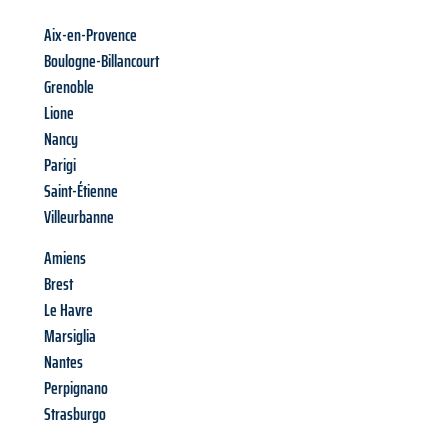
Aix-en-Provence
Boulogne-Billancourt
Grenoble
Lione
Nancy
Parigi
Saint-Étienne
Villeurbanne
Amiens
Brest
Le Havre
Marsiglia
Nantes
Perpignano
Strasburgo