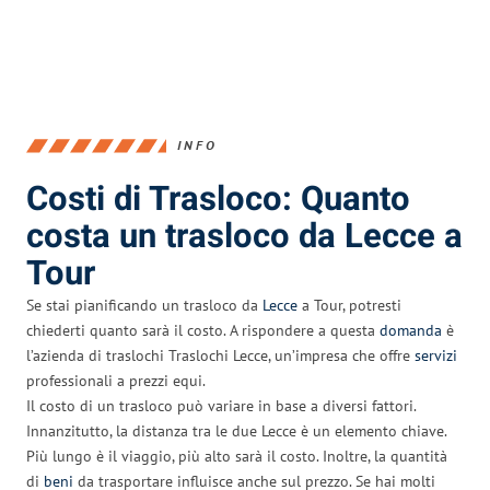
INFO
Costi di Trasloco: Quanto
costa un trasloco da Lecce a
Tour
Se stai pianificando un trasloco da
Lecce
a Tour, potresti
chiederti quanto sarà il costo. A rispondere a questa
domanda
è
l’azienda di traslochi Traslochi Lecce, un’impresa che offre
servizi
professionali a prezzi equi.
Il costo di un trasloco può variare in base a diversi fattori.
Innanzitutto, la distanza tra le due Lecce è un elemento chiave.
Più lungo è il viaggio, più alto sarà il costo. Inoltre, la quantità
di
beni
da trasportare influisce anche sul prezzo. Se hai molti