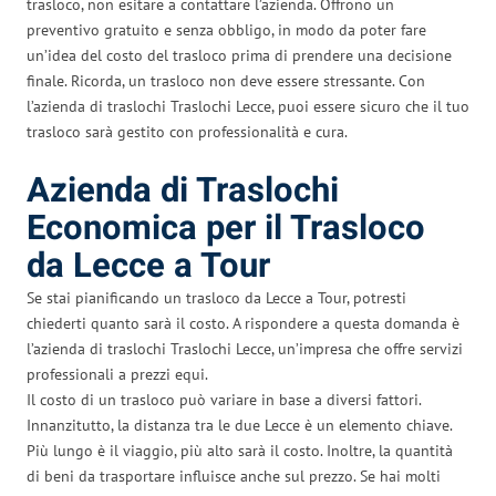
trasloco, non esitare a contattare l’azienda. Offrono un
preventivo gratuito e senza obbligo, in modo da poter fare
un’idea del costo del trasloco prima di prendere una decisione
finale. Ricorda, un trasloco non deve essere stressante. Con
l’azienda di traslochi Traslochi Lecce, puoi essere sicuro che il tuo
trasloco sarà gestito con professionalità e cura.
Azienda di Traslochi
Economica per il Trasloco
da Lecce a Tour
Se stai pianificando un trasloco da Lecce a Tour, potresti
chiederti quanto sarà il costo. A rispondere a questa domanda è
l’azienda di traslochi Traslochi Lecce, un’impresa che offre servizi
professionali a prezzi equi.
Il costo di un trasloco può variare in base a diversi fattori.
Innanzitutto, la distanza tra le due Lecce è un elemento chiave.
Più lungo è il viaggio, più alto sarà il costo. Inoltre, la quantità
di beni da trasportare influisce anche sul prezzo. Se hai molti