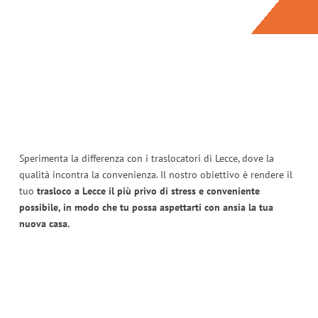
Sperimenta la differenza con i traslocatori di Lecce, dove la
qualità incontra la convenienza. Il nostro obiettivo è rendere il
tuo
trasloco a Lecce il più privo di stress e conveniente
possibile, in modo che tu possa aspettarti con ansia la tua
nuova casa.