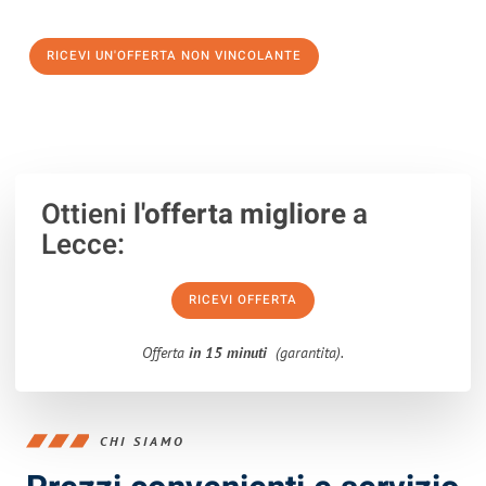
verso un trasloco senza stress a Boulogne-Billancourt
RICEVI UN'OFFERTA NON VINCOLANTE
100% non vincolante – Risposta garantita entro 15 minuti.
Ottieni
l'offerta migliore
a
Lecce:
RICEVI OFFERTA
Offerta
in 15 minuti
(garantita).
CHI SIAMO