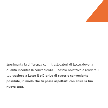
Sperimenta la differenza con i traslocatori di Lecce, dove la
qualità incontra la convenienza. Il nostro obiettivo è rendere il
tuo
trasloco a Lecce il più privo di stress e conveniente
possibile, in modo che tu possa aspettarti con ansia la tua
nuova casa.