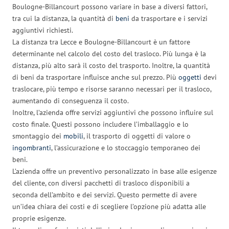
Boulogne-Billancourt possono variare in base a diversi fattori,
tra cui la distanza, la quantità di
beni
da trasportare e i servizi
aggiuntivi richiesti.
La distanza tra Lecce e Boulogne-Billancourt è un fattore
determinante nel calcolo del costo del trasloco. Più lunga è la
distanza, più alto sarà il costo del trasporto. Inoltre, la quantità
di beni da trasportare influisce anche sul prezzo. Più
oggetti
devi
traslocare, più tempo e risorse saranno necessari per il trasloco,
aumentando di conseguenza il costo.
Inoltre, l’azienda offre servizi aggiuntivi che possono influire sul
costo finale. Questi possono includere l’imballaggio e lo
smontaggio dei
mobili
, il trasporto di oggetti di valore o
ingombranti
, l’assicurazione e lo stoccaggio temporaneo dei
beni.
L’azienda offre un preventivo personalizzato in base alle esigenze
del cliente, con diversi pacchetti di trasloco disponibili a
seconda dell’ambito e dei servizi. Questo permette di avere
un’idea chiara dei costi e di scegliere l’opzione più adatta alle
proprie esigenze.