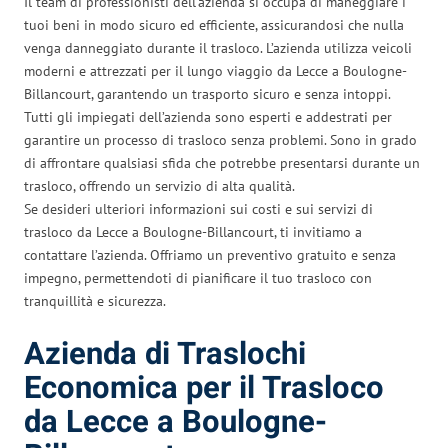
Il team di professionisti dell’azienda si occupa di maneggiare i
tuoi beni in modo sicuro ed efficiente, assicurandosi che nulla
venga danneggiato durante il trasloco. L’azienda utilizza veicoli
moderni e attrezzati per il lungo viaggio da Lecce a Boulogne-
Billancourt, garantendo un trasporto sicuro e senza intoppi.
Tutti gli impiegati dell’azienda sono esperti e addestrati per
garantire un processo di trasloco senza problemi. Sono in grado
di affrontare qualsiasi sfida che potrebbe presentarsi durante un
trasloco, offrendo un servizio di alta qualità.
Se desideri ulteriori informazioni sui costi e sui servizi di
trasloco da Lecce a Boulogne-Billancourt, ti invitiamo a
contattare l’azienda. Offriamo un preventivo gratuito e senza
impegno, permettendoti di pianificare il tuo trasloco con
tranquillità e sicurezza.
Azienda di Traslochi
Economica per il Trasloco
da Lecce a Boulogne-