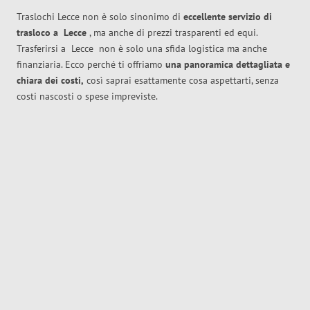
Traslochi Lecce non è solo sinonimo di
eccellente
servizio di
trasloco
a
Lecce
, ma anche di prezzi trasparenti ed equi.
Trasferirsi a
Lecce
non è solo una sfida logistica ma anche
finanziaria. Ecco perché ti offriamo
una panoramica dettagliata e
chiara dei costi,
così saprai esattamente cosa aspettarti, senza
costi nascosti o spese impreviste.