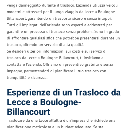
venga danneggiato durante il trasloco. L’azienda utilizza veicoli
moderni e attrezzati per il lungo viaggio da Lecce a Boulogne-
Billancourt, garantendo un trasporto sicuro e senza intoppi.
Tutti gli impiegati dell’azienda sono esperti e addestrati per
garantire un processo di trasloco senza problemi. Sono in grado
di affrontare qualsiasi sfida che potrebbe presentarsi durante un
trasloco, offrendo un servizio di alta qualità.
Se desideri ulteriori informazioni sui costi e sui servizi di
trasloco da Lecce a Boulogne-Billancourt, ti invitiamo a
contattare l’azienda. Offriamo un preventivo gratuito e senza
impegno, permettendoti di pianificare il tuo trasloco con
tranquillità e sicurezza.
Esperienze di un Trasloco da
Lecce a Boulogne-
Billancourt
Traslocare da una Lecce all’altra è un’impresa che richiede una
pianificazione meticolosa e un budget adeguato. Se stai