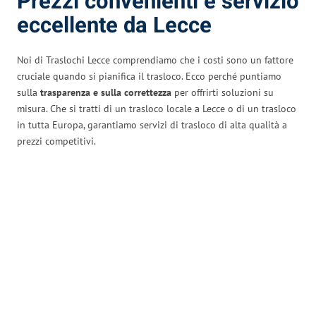
Prezzi convenienti e servizio
eccellente da Lecce
Noi di Traslochi Lecce comprendiamo che i costi sono un fattore
cruciale quando si pianifica il trasloco. Ecco perché puntiamo
sulla
trasparenza e sulla correttezza
per offrirti soluzioni su
misura. Che si tratti di un trasloco locale a Lecce o di un trasloco
in tutta Europa, garantiamo servizi di trasloco di alta qualità a
prezzi competitivi.