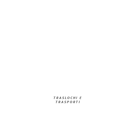
TRASLOCHI E
TRASPORTI​