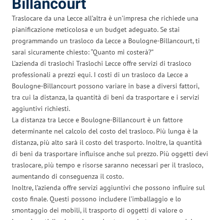
Billancourt
Traslocare da una Lecce all’altra è un’impresa che richiede una
pianificazione meticolosa e un budget adeguato. Se stai
programmando un trasloco da Lecce a Boulogne-Billancourt, ti
sarai sicuramente chiesto: “Quanto mi costerà?”
L’azienda di traslochi Traslochi Lecce offre servizi di trasloco
professionali a prezzi equi. I costi di un trasloco da Lecce a
Boulogne-Billancourt possono variare in base a diversi fattori,
tra cui la distanza, la quantità di beni da trasportare e i servizi
aggiuntivi richiesti.
La distanza tra Lecce e Boulogne-Billancourt è un fattore
determinante nel calcolo del costo del trasloco. Più lunga è la
distanza, più alto sarà il costo del trasporto. Inoltre, la quantità
di beni da trasportare influisce anche sul prezzo. Più oggetti devi
traslocare, più tempo e risorse saranno necessari per il trasloco,
aumentando di conseguenza il costo.
Inoltre, l’azienda offre servizi aggiuntivi che possono influire sul
costo finale. Questi possono includere l’imballaggio e lo
smontaggio dei mobili, il trasporto di oggetti di valore o