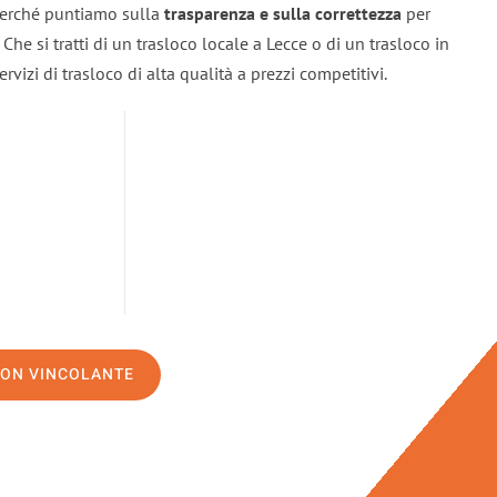
 perché puntiamo sulla
trasparenza e sulla correttezza
per
. Che si tratti di un trasloco locale a Lecce o di un trasloco in
vizi di trasloco di alta qualità a prezzi competitivi.
NON VINCOLANTE