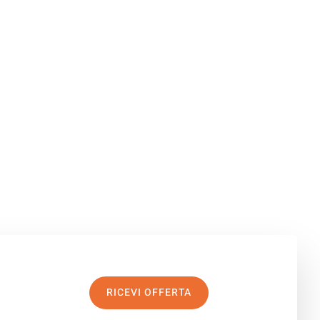
RICEVI OFFERTA