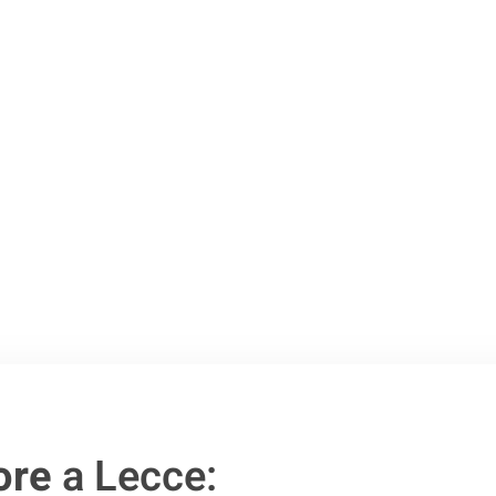
o passo verso un
ore
a Lecce: