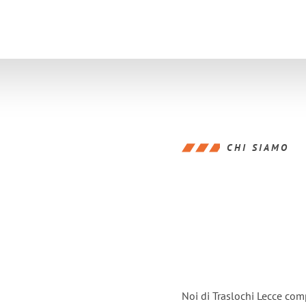
CHI SIAMO
Noi di Traslochi Lecce com