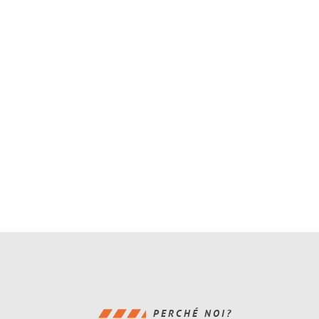
PERCHÉ NOI?