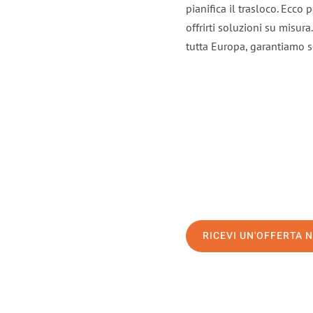
pianifica il trasloco. Ecco
offrirti soluzioni su misura
tutta Europa, garantiamo ser
RICEVI UN'OFFERTA 