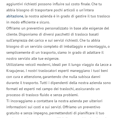
aggiuntivi richiesti possono influire sul costo finale. Che tu
abbia bisogno di trasportare pochi articoli o un’intera
abitazione
, la nostra azienda è in grado di gestire il tuo trasloco
in modo efficiente e sicuro.
Offriamo un preventivo personalizzato in base alle esigenze del
cliente. Disponiamo di diversi pacchetti di trasloco basati
sull’ampiezza del carico e sui servizi richiesti. Che tu abbia
bisogno di un servizio completo di imballaggio e smontaggio, o
semplicemente di un trasporto, siamo in grado di adattare il
nostro servizio alle tue esigenze.
Utilizziamo veicoli moderni, ideali per il lungo viaggio da Lecce a
Kragujevac. I nostri traslocatori esperti maneggiano i tuoi beni
con cura e attenzione, garantendo che nulla subisca danni
durante il trasporto. Tutti i dipendenti della nostra azienda sono
formati ed esperti nel campo dei traslochi, assicurando un
processo di trasloco fluido e senza problemi.
Ti incoraggiamo a contattare la nostra azienda per ulteriori
informazioni sui costi e sui servizi. Offriamo un preventivo
gratuito e senza impegno, permettendoti di pianificare il tuo