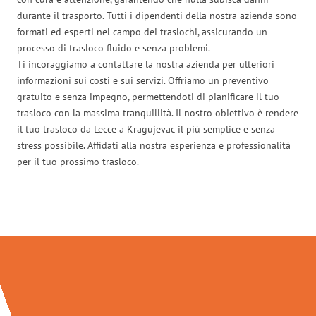
durante il trasporto. Tutti i dipendenti della nostra azienda sono
formati ed esperti nel campo dei traslochi, assicurando un
processo di trasloco fluido e senza problemi.
Ti incoraggiamo a contattare la nostra azienda per ulteriori
informazioni sui costi e sui servizi. Offriamo un preventivo
gratuito e senza impegno, permettendoti di pianificare il tuo
trasloco con la massima tranquillità. Il nostro obiettivo è rendere
il tuo trasloco da Lecce a Kragujevac il più semplice e senza
stress possibile. Affidati alla nostra esperienza e professionalità
per il tuo prossimo trasloco.
Traslochi Lecce in numeri: