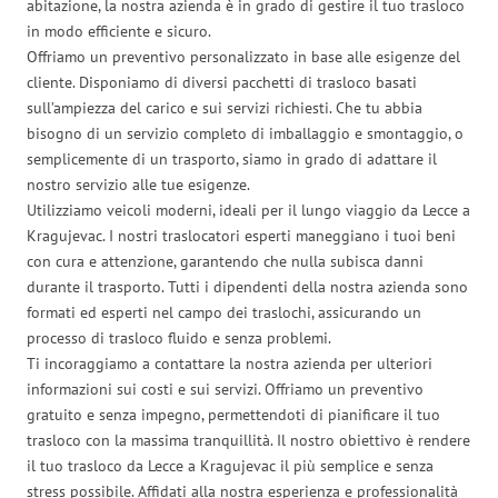
abitazione, la nostra azienda è in grado di gestire il tuo trasloco
in modo efficiente e sicuro.
Offriamo un preventivo personalizzato in base alle esigenze del
cliente. Disponiamo di diversi pacchetti di trasloco basati
sull’ampiezza del carico e sui servizi richiesti. Che tu abbia
bisogno di un servizio completo di imballaggio e smontaggio, o
semplicemente di un trasporto, siamo in grado di adattare il
nostro servizio alle tue esigenze.
Utilizziamo veicoli moderni, ideali per il lungo viaggio da Lecce a
Kragujevac. I nostri traslocatori esperti maneggiano i tuoi beni
con cura e attenzione, garantendo che nulla subisca danni
durante il trasporto. Tutti i dipendenti della nostra azienda sono
formati ed esperti nel campo dei traslochi, assicurando un
processo di trasloco fluido e senza problemi.
Ti incoraggiamo a contattare la nostra azienda per ulteriori
informazioni sui costi e sui servizi. Offriamo un preventivo
gratuito e senza impegno, permettendoti di pianificare il tuo
trasloco con la massima tranquillità. Il nostro obiettivo è rendere
il tuo trasloco da Lecce a Kragujevac il più semplice e senza
stress possibile. Affidati alla nostra esperienza e professionalità