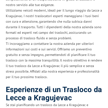
nostro servizio alle tue esigenze.
Utilizziamo veicoli moderni, ideali per il lungo viaggio da Lecce a
Kragujevac. I nostri traslocatori esperti maneggiano i tuoi beni
con cura e attenzione, garantendo che nulla subisca danni
durante il trasporto. Tutti i dipendenti della nostra azienda sono
formati ed esperti nel campo dei traslochi, assicurando un
processo di trasloco fluido e senza problemi.
Ti incoraggiamo a contattare la nostra azienda per ulteriori
informazioni sui costi e sui servizi. Offriamo un preventivo
gratuito e senza impegno, permettendoti di pianificare il tuo
trasloco con la massima tranquillità. Il nostro obiettivo è rendere
il tuo trasloco da Lecce a Kragujevac il più semplice e senza
stress possibile. Affidati alla nostra esperienza e professionalità
per il tuo prossimo trasloco.
Esperienze di un Trasloco da
Lecce a Kragujevac
Se stai pianificando un trasloco da Lecce a Kragujevac e