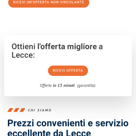
RICEVI UN'OFFERTA NON VINCOLANTE
100% non vincolante – Risposta garantita entro 15 minuti.
Ottieni
l'offerta migliore
a
Lecce:
RICEVI OFFERTA
Offerta
in 15 minuti
(garantita).
CHI SIAMO
Prezzi convenienti e servizio
eccellente da Lecce