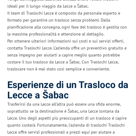
ideali per il lungo viaggio da Lecce a Šabac.
Il team di Traslochi Lecce è composto da personale esperto e
formato per garantire un trasloco senza problemi. Dalla
pianificazione alla consegna, ogni fase del trasloco è gestita con
la massima professionalità e attenzione al dettaglio.
Per ottenere ulteriori informazioni sui costi e sui servizi offerti,
contatta Traslochi Lecce. L’azienda offre un preventivo gratuito e
senza impegno per aiutarti a capire meglio quanto potrebbe
costare il tuo trasloco da Lecce a Šabac. Con Traslochi Lecce,
traslocare non è mai stato così semplice e conveniente.
Esperienze di un Trasloco da
Lecce a Šabac
Trasferirsi da una Lecce all’altra può essere una sfida enorme,
soprattutto se la destinazione è Šabac, una Lecce lontana da
Lecce. Uno degli aspetti più preoccupanti di un trasloco è capire
quanto costerà. Fortunatamente, l’azienda di traslochi Traslochi
Lecce offre servizi professionali a prezzi equi per aiutare a