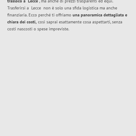
trasloco
a
Lecce
, ma anche di prezzi trasparenti ed equi.
Trasferirsi a
Lecce
non è solo una sfida logistica ma anche
finanziaria. Ecco perché ti offriamo
una panoramica dettagliata e
chiara dei costi,
così saprai esattamente cosa aspettarti, senza
costi nascosti o spese impreviste.