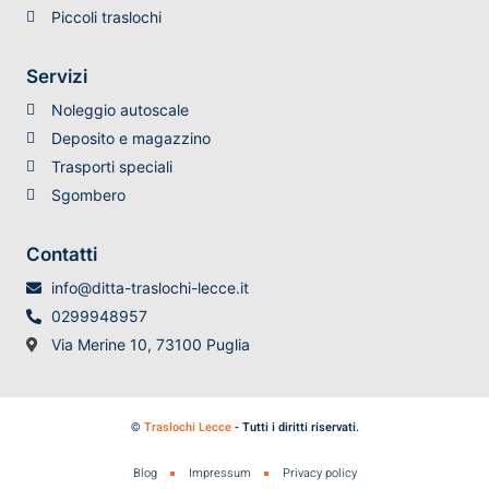
Piccoli traslochi
Servizi
Noleggio autoscale
Deposito e magazzino
Trasporti speciali
Sgombero
Contatti
info@ditta-traslochi-lecce.it
0299948957
Via Merine 10, 73100 Puglia
©
Traslochi Lecce
- Tutti i diritti riservati.
Blog
Impressum
Privacy policy