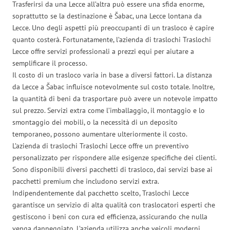
Trasferirsi da una Lecce all’altra può essere una sfida enorme,
soprattutto se la destinazione è Šabac, una Lecce lontana da
Lecce. Uno degli aspetti più preoccupanti di un trasloco è capire
quanto costerà. Fortunatamente, l’azienda di traslochi Traslochi
Lecce offre servizi professionali a prezzi equi per aiutare a
semplificare il processo.
Il costo di un trasloco varia in base a diversi fattori. La distanza
da Lecce a Šabac influisce notevolmente sul costo totale. Inoltre,
la quantità di beni da trasportare può avere un notevole impatto
sul prezzo. Servizi extra come l’imballaggio, il montaggio e lo
smontaggio dei mobili, o la necessità di un deposito
temporaneo, possono aumentare ulteriormente il costo.
L’azienda di traslochi Traslochi Lecce offre un preventivo
personalizzato per rispondere alle esigenze specifiche dei clienti.
Sono disponibili diversi pacchetti di trasloco, dai servizi base ai
pacchetti premium che includono servizi extra.
Indipendentemente dal pacchetto scelto, Traslochi Lecce
garantisce un servizio di alta qualità con traslocatori esperti che
gestiscono i beni con cura ed efficienza, assicurando che nulla
venga danneggiato. L’azienda utilizza anche veicoli moderni