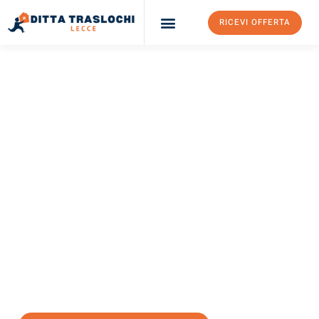
RICEVI OFFERTA
Ditta Traslochi Lecce
Servizi Traslochi Lecce
Costi e prezzi
TRASLOCHI LECCE
Traslochi Lecce
Šabac
Il tuo trasloco Lecce Šabac può essere così facile! Sperimenta il
nostro
servizio di prima classe
e assicurati i
migliori prezzi in
Lecce
.
Richiedo ora la tua offerta personalizzata e fai il primo passo
verso un trasloco senza stress a Šabac