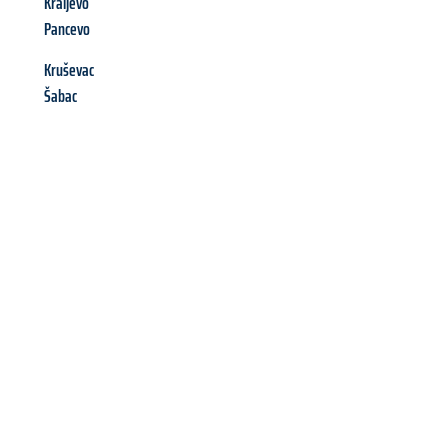
Kraljevo
Pancevo
Kruševac
Šabac
Richiedi ora la tua
offerta
al
miglior
prezzo !
Inviateci adesso la vostra richiesta non vincolante e
assicuratevi la vostra
offerta di trasloco per le vostre esigenze
a Lecce
al miglior prezzo! Approfitta dell’occasione per
un
trasloco senza stress
e con il massimo comfort: