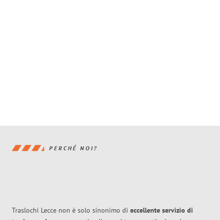
PERCHÉ NOI?
Traslochi Lecce non è solo sinonimo di
eccellente
servizio di