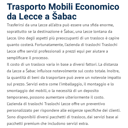
Trasporto Mobili Economico
da Lecce a Šabac
Trasferirsi da una Lecce all’altra può essere una sfida enorme,
soprattutto se la destinazione è Šabac, una Lecce lontana da
Lecce. Uno degli aspetti più preoccupanti di un trasloco è capire
quanto costerà. Fortunatamente, l’azienda di traslochi Traslochi
Lecce offre servizi professionali a prezzi equi per aiutare a
semplificare il processo.
Il costo di un trasloco varia in base a diversi fattori. La distanza
da Lecce a Šabac influisce notevolmente sul costo totale. Inoltre,
la quantità di beni da trasportare può avere un notevole impatto
sul prezzo. Servizi extra come l’imballaggio, il montaggio e lo
smontaggio dei mobili, o la necessità di un deposito
temporaneo, possono aumentare ulteriormente il costo.
L’azienda di traslochi Traslochi Lecce offre un preventivo
personalizzato per rispondere alle esigenze specifiche dei clienti.
Sono disponibili diversi pacchetti di trasloco, dai servizi base ai
pacchetti premium che includono servizi extra.