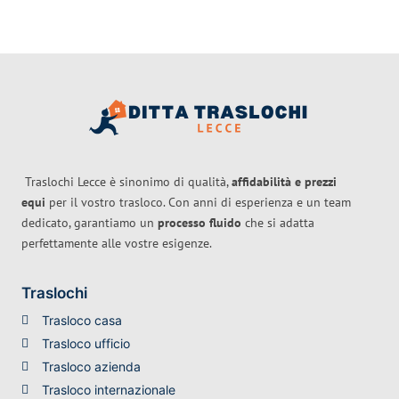
Traslochi Lecce è sinonimo di qualità,
affidabilità e prezzi
equi
per il vostro trasloco. Con anni di esperienza e un team
dedicato, garantiamo un
processo fluido
che si adatta
perfettamente alle vostre esigenze.
Traslochi
Trasloco casa
Trasloco ufficio
Trasloco azienda
Trasloco internazionale