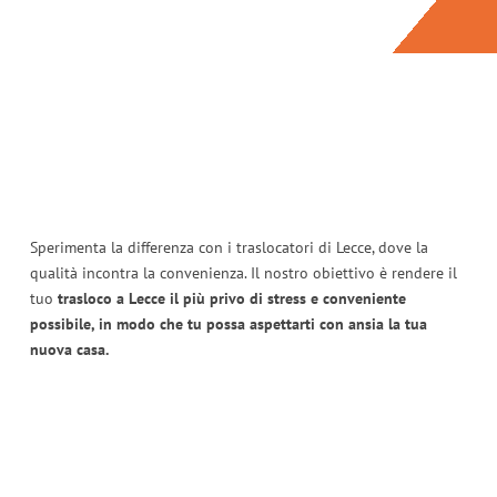
Sperimenta la differenza con i traslocatori di Lecce, dove la
qualità incontra la convenienza. Il nostro obiettivo è rendere il
tuo
trasloco a Lecce il più privo di stress e conveniente
possibile, in modo che tu possa aspettarti con ansia la tua
nuova casa.