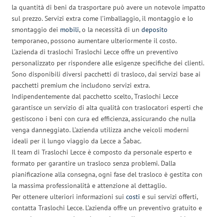
la quantità di beni da trasportare può avere un notevole impatto
sul prezzo. Servizi extra come l’imballaggio, il montaggio e lo
smontaggio dei
mobili
, o la necessità di un
deposito
temporaneo, possono aumentare ulteriormente il costo.
L’azienda di traslochi Traslochi Lecce offre un preventivo
personalizzato per rispondere alle esigenze specifiche dei clienti.
Sono disponibili diversi pacchetti di trasloco, dai servizi base ai
pacchetti premium che includono servizi extra.
Indipendentemente dal pacchetto scelto, Traslochi Lecce
garantisce un servizio di alta qualità con traslocatori esperti che
gestiscono i beni con cura ed efficienza, assicurando che nulla
venga danneggiato. L’azienda utilizza anche veicoli moderni
ideali per il lungo viaggio da Lecce a Šabac.
Il team di Traslochi Lecce è composto da personale esperto e
formato per garantire un trasloco senza problemi. Dalla
pianificazione alla consegna, ogni fase del trasloco è gestita con
la massima professionalità e attenzione al dettaglio.
Per ottenere ulteriori informazioni sui
costi
e sui servizi offerti,
contatta Traslochi Lecce. L’azienda offre un preventivo gratuito e