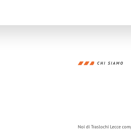
CHI SIAMO
Noi di Traslochi Lecce com