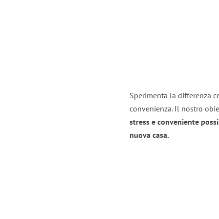
Sperimenta la differenza co
convenienza. Il nostro obie
stress e conveniente possi
nuova casa.