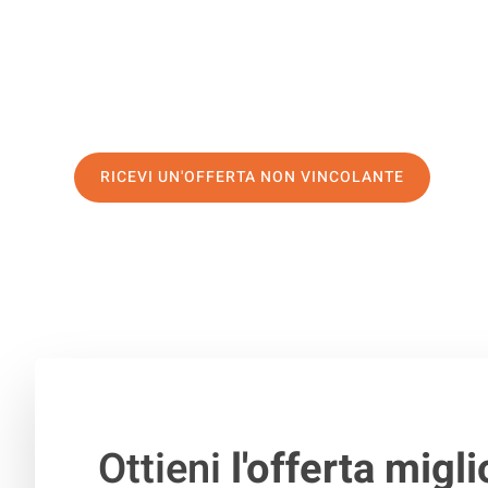
servizio di prima classe
e assicurati i
migliori prezzi in 
Richiedo ora la tua offerta personalizzata e fai il prim
trasloco senza stress a Pancevo
RICEVI UN'OFFERTA NON VINCOLANTE
100% non vincolante – Risposta garantita entro 15 minuti.
Ottieni
l'offerta migli