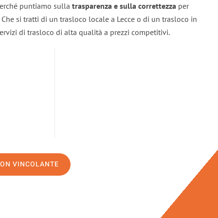
 perché puntiamo sulla
trasparenza e sulla correttezza
per
. Che si tratti di un trasloco locale a Lecce o di un trasloco in
vizi di trasloco di alta qualità a prezzi competitivi.
NON VINCOLANTE