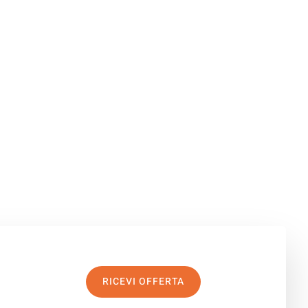
RICEVI OFFERTA