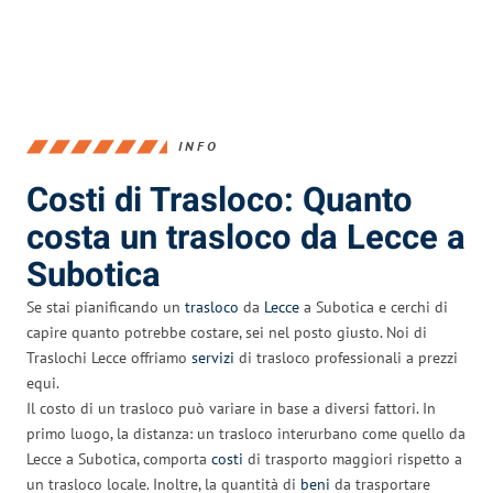
INFO
Costi di Trasloco: Quanto
costa un trasloco da Lecce a
Subotica
Se stai pianificando un
trasloco
da
Lecce
a Subotica e cerchi di
capire quanto potrebbe costare, sei nel posto giusto. Noi di
Traslochi Lecce offriamo
servizi
di trasloco professionali a prezzi
equi.
Il costo di un trasloco può variare in base a diversi fattori. In
primo luogo, la distanza: un trasloco interurbano come quello da
Lecce a Subotica, comporta
costi
di trasporto maggiori rispetto a
un trasloco locale. Inoltre, la quantità di
beni
da trasportare