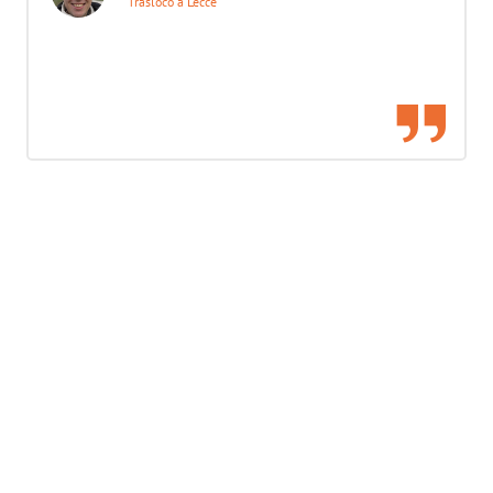
Trasloco a Lecce