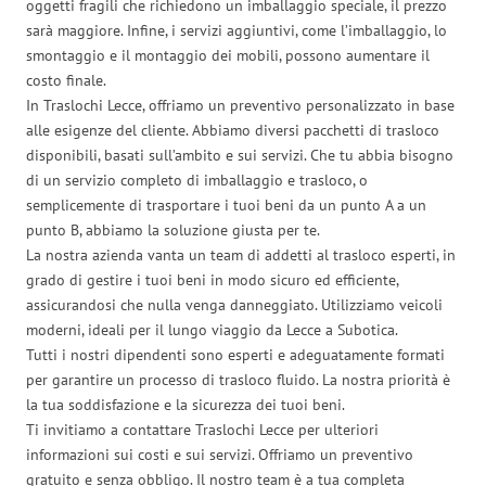
oggetti fragili che richiedono un imballaggio speciale, il prezzo
sarà maggiore. Infine, i servizi aggiuntivi, come l’imballaggio, lo
smontaggio e il montaggio dei mobili, possono aumentare il
costo finale.
In Traslochi Lecce, offriamo un preventivo personalizzato in base
alle esigenze del cliente. Abbiamo diversi pacchetti di trasloco
disponibili, basati sull’ambito e sui servizi. Che tu abbia bisogno
di un servizio completo di imballaggio e trasloco, o
semplicemente di trasportare i tuoi beni da un punto A a un
punto B, abbiamo la soluzione giusta per te.
La nostra azienda vanta un team di addetti al trasloco esperti, in
grado di gestire i tuoi beni in modo sicuro ed efficiente,
assicurandosi che nulla venga danneggiato. Utilizziamo veicoli
moderni, ideali per il lungo viaggio da Lecce a Subotica.
Tutti i nostri dipendenti sono esperti e adeguatamente formati
per garantire un processo di trasloco fluido. La nostra priorità è
la tua soddisfazione e la sicurezza dei tuoi beni.
Ti invitiamo a contattare Traslochi Lecce per ulteriori
informazioni sui costi e sui servizi. Offriamo un preventivo
gratuito e senza obbligo. Il nostro team è a tua completa