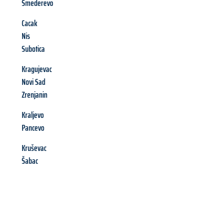
Smederevo
Cacak
Nis
Subotica
Kragujevac
Novi Sad
Zrenjanin
Kraljevo
Pancevo
Kruševac
Šabac