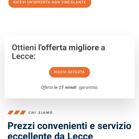
RICEVI UN'OFFERTA NON VINCOLANTE
100% non vincolante – Risposta garantita entro 15 minuti.
Ottieni
l'offerta migliore
a
Lecce:
RICEVI OFFERTA
Offerta
in 15 minuti
(garantita).
CHI SIAMO
Prezzi convenienti e servizio
eccellente da Lecce