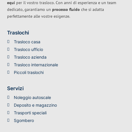
equi
per il vostro trasloco. Con anni di esperienza e un team
dedicato, garantiamo un
processo fluido
che si adatta
perfettamente alle vostre esigenze.
Traslochi
Trasloco casa
Trasloco ufficio
Trasloco azienda
Trasloco internazionale
Piccoli traslochi
Servizi
Noleggio autoscale
Deposito e magazzino
Trasporti speciali
Sgombero