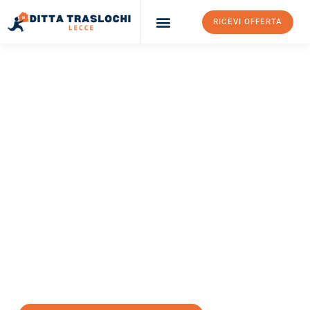
RICEVI OFFERTA
Ditta Traslochi Lecce
Servizi Traslochi Lecce
Costi e prezzi
TRASLOCHI LECCE
Traslochi Lecce
Subotica
Il tuo trasloco Lecce Subotica può essere così facile! Sperimenta
il nostro
servizio di prima classe
e assicurati i
migliori prezzi in
Lecce
.
Richiedo ora la tua offerta personalizzata e fai il primo passo
verso un trasloco senza stress a Subotica