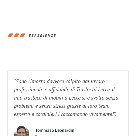
ESPERIENZE
“Sono rimasto davvero colpito dal lavoro
professionale e affidabile di Traslochi Lecce. Il
mio trasloco di mobili a Lecce si è svolto senza
problemi e senza stress grazie al loro team
esperto e cordiale. Li raccomando vivamente!”.
Tommaso Leonardini