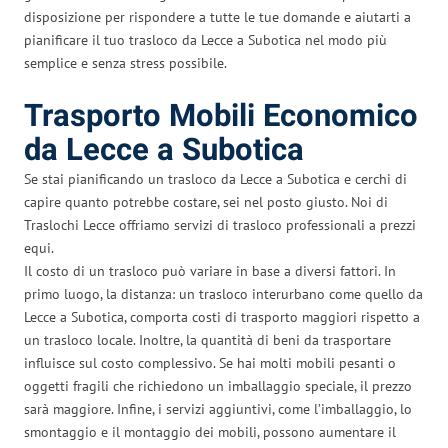
disposizione per rispondere a tutte le tue domande e aiutarti a
pianificare il tuo trasloco da Lecce a Subotica nel modo più
semplice e senza stress possibile.
Trasporto Mobili Economico
da Lecce a Subotica
Se stai pianificando un trasloco da Lecce a Subotica e cerchi di
capire quanto potrebbe costare, sei nel posto giusto. Noi di
Traslochi Lecce offriamo servizi di trasloco professionali a prezzi
equi.
Il costo di un trasloco può variare in base a diversi fattori. In
primo luogo, la distanza: un trasloco interurbano come quello da
Lecce a Subotica, comporta costi di trasporto maggiori rispetto a
un trasloco locale. Inoltre, la quantità di beni da trasportare
influisce sul costo complessivo. Se hai molti mobili pesanti o
oggetti fragili che richiedono un imballaggio speciale, il prezzo
sarà maggiore. Infine, i servizi aggiuntivi, come l’imballaggio, lo
smontaggio e il montaggio dei mobili, possono aumentare il