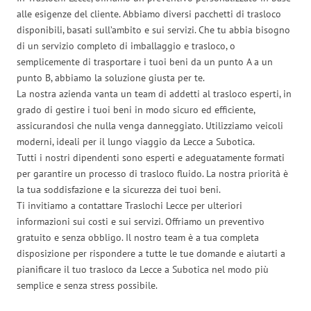
alle esigenze del cliente. Abbiamo diversi pacchetti di trasloco
disponibili, basati sull’ambito e sui servizi. Che tu abbia bisogno
di un servizio completo di imballaggio e trasloco, o
semplicemente di trasportare i tuoi beni da un punto A a un
punto B, abbiamo la soluzione giusta per te.
La nostra azienda vanta un team di addetti al trasloco esperti, in
grado di gestire i tuoi beni in modo sicuro ed efficiente,
assicurandosi che nulla venga danneggiato. Utilizziamo veicoli
moderni, ideali per il lungo viaggio da Lecce a Subotica.
Tutti i nostri dipendenti sono esperti e adeguatamente formati
per garantire un processo di trasloco fluido. La nostra priorità è
la tua soddisfazione e la sicurezza dei tuoi beni.
Ti invitiamo a contattare Traslochi Lecce per ulteriori
informazioni sui costi e sui servizi. Offriamo un preventivo
gratuito e senza obbligo. Il nostro team è a tua completa
disposizione per rispondere a tutte le tue domande e aiutarti a
pianificare il tuo trasloco da Lecce a Subotica nel modo più
semplice e senza stress possibile.